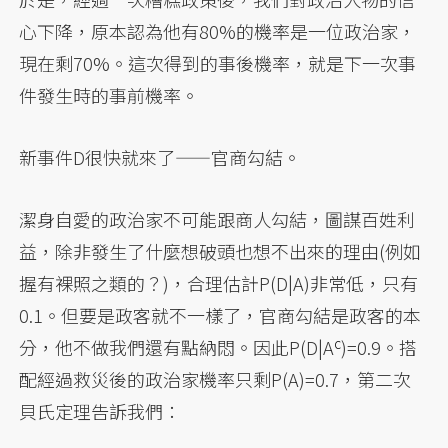
心下降，原本認為他有80%的機率是一位政治家，
現在剩70%。這次得到的事後機率，就是下一次事
件發生時的事前機率。
新事件D很快就來了——官商勾結。
潔身自愛的政治家不可能跟商人勾結，圖謀百姓利
益，除非發生了什麼想破頭也想不出來的理由(例如
握有裸照之類的？)，合理估計P(D|A)非常低，只有
0.1。但要是政客就不一樣了，官商勾結是政客的本
c
分，他不做我們還有點納悶。因此P(D|A
)=0.9。搭
配經過救災後的政治家機率只剩P(A)=0.7，第二次
貝氏定理告訴我們：