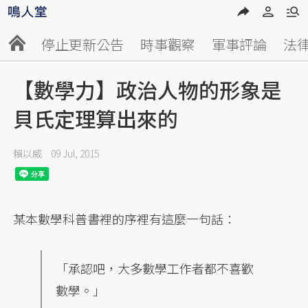
停止更新公告
時事觀察
軍事評論
法
【數學力】政治人物的形象是
貝氏定理算出來的
賴以威
09 Jul, 2015
某本數學科普書裡的序裡有這麼一句話：
「承認吧，大多數學工作者都不喜歡
數學。」