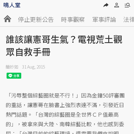
停止更新公告
時事觀察
軍事評論
法
誰該讓憲哥生氣？電視荒土觀
眾自救手冊
簡妙如
31 Aug, 2015
「污辱整個綜藝圈就是不行！」因為金鐘50評審團
的重話，讓憲哥在臉書上強烈表達不滿，引發近日
熱門話題。「台灣的綜藝圈是全世界ＣＰ值最高
的」，被拿來與大陸、南韓綜藝比較，他也感到委
屈：「台灣目前的綜藝環境，還需要我們來說明