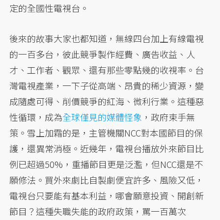
定的全國性電視台。
後來的故事大家也都知道，無線四台加上有線電視
的一百多台，彼此競爭製作經費、廣告收益、人
才、工作者、觀眾、還有那些零點幾的收視率。台
灣電視產業，一下子從高端、昂貴的稀少資源，變
成隨處可得、削價競爭的紅海、微利行業。這種惡
性循環，成為
全球僅見的媒體怪象
，政府束手無
策。雪上加霜的是，主管機關NCC對本國節目的保
護，還異常消極。近幾年，電視台播放外來節目比
例已超過50%，重播節目更是泛濫，但NCC還是不
願修法。買外來劇比自製劇便宜許多、風險又低，
電視台只要能有基本利益，哪會願意投資、開創新
節目？這種失職失能的政府政策，罵一百萬次