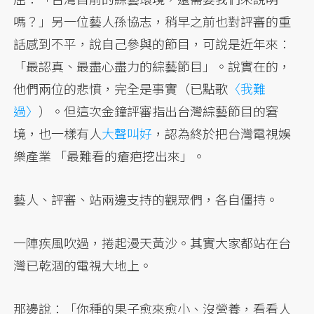
嗎？」另一位藝人孫協志，稍早之前也對評審的重
話感到不平，說自己參與的節目，可說是近年來：
「最認真、最盡心盡力的綜藝節目」。說實在的，
他們兩位的悲憤，完全是事實（已點歌
〈我難
過〉
）。但這次金鐘評審指出台灣綜藝節目的窘
境，也一樣有人
大聲叫好
，認為終於把台灣電視娛
樂產業 「最難看的瘡疤挖出來」。
藝人、評審、站兩邊支持的觀眾們，各自僵持。
一陣疾風吹過，捲起漫天黃沙。其實大家都站在台
灣已乾涸的電視大地上。
那邊說：「你種的果子愈來愈小、沒營養，看看人