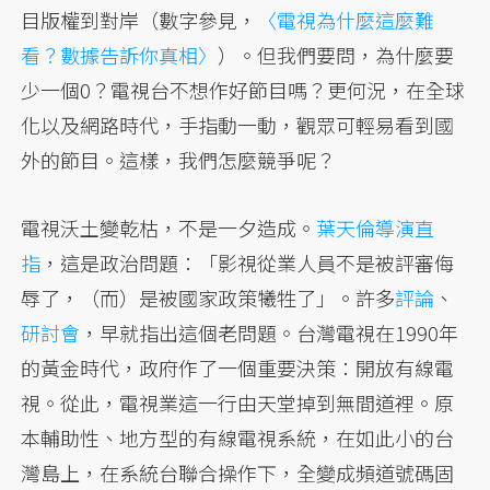
目版權到對岸（數字參見，
〈電視為什麼這麼難
看？數據告訴你真相〉
）。但我們要問，為什麼要
少一個0？電視台不想作好節目嗎？更何況，在全球
化以及網路時代，手指動一動，觀眾可輕易看到國
外的節目。這樣，我們怎麼競爭呢？
電視沃土變乾枯，不是一夕造成。
葉天倫導演直
指
，這是政治問題：「影視從業人員不是被評審侮
辱了，（而）是被國家政策犧牲了」。許多
評論
、
研討會
，早就指出這個老問題。台灣電視在1990年
的黃金時代，政府作了一個重要決策：開放有線電
視。從此，電視業這一行由天堂掉到無間道裡。原
本輔助性、地方型的有線電視系統，在如此小的台
灣島上，在系統台聯合操作下，全變成頻道號碼固