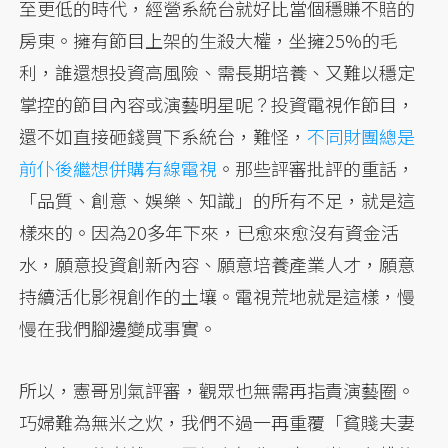
至更低的時代，經營系統台就好比當個穩賺不賠的
房東。擁有節目上架的生殺大權，坐擁25%的毛
利，誰還想投資高風險、需長期培養、又難以穩定
掌控的節目內容或演藝明星呢？投資電視作節目，
還不如直接砸錢買下系統台，難怪，
不同財團總是
前仆後繼想併購有線電視
。那些評審批評的重話，
「品質、創意、娛樂、知識」的所有不足，就是這
樣來的。因為20多年下來，已愈來愈沒有資金活
水，願意投資創新內容、願意培養產業人才，願意
持續活化影視創作的土壤。電視荒地就是這樣，慢
慢在我們腳邊變成事實。
所以，憲哥別氣評審，觀眾也無需再指責演藝圈。
巧婦難為無米之炊，我們不過一再重覆「貧賤夫妻