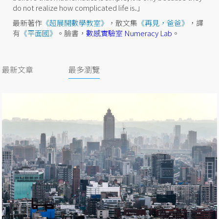
do not realize how complicated life is.」
最新著作
《超展開數學教室》
，散文集
《再見，爸爸》
，譯
有
《平面國》
。臉書，
數感實驗室 Numeracy Lab
。
最新文章
最多瀏覽