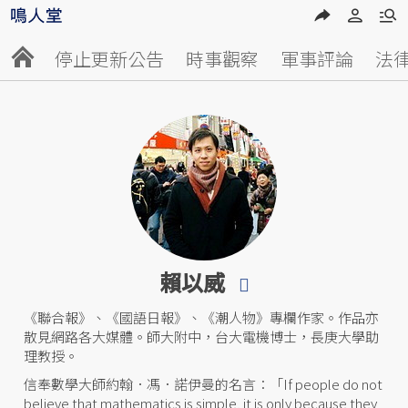
停止更新公告
時事觀察
軍事評論
法
賴以威
《聯合報》、《國語日報》、《潮人物》專欄作家。作品亦
散見網路各大媒體。師大附中，台大電機博士，長庚大學助
理教授。
信奉數學大師約翰．馮．諾伊曼的名言：「If people do not
believe that mathematics is simple, it is only because they