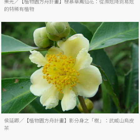
栗光／【植物園方舟計畫】棣慕華鳳仙花：從瀕危降到易危
的特稀有植物
侯延卿／【植物園方舟計畫】影分身之「樹」：武威山烏皮
茶