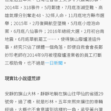
2014年，318事件，5月鄭捷，7月底澎湖空難、高
雄氣爆分別奪走48、32條人命，11月底地方縣市選
舉；2015年，2月復興航空墜機，5月底小燈泡命
案，6月底八仙事件；2016年總統大選，2月初台南
地震，6月底華航罷工……，使得旗山廢爐渣這件
事，終究只佔了媒體一個角落，即便自救會會長鄭
妙珍老師在2014年9月被埋廢爐渣業者的員工打斷
三根肋骨，也不過是
一日新聞
。
現實比小說還荒謬
安靜的旗山大林，靜靜地躺在旗山往甲仙的省道29
號旁，過了橋，就是杉林。五年來熙來攘往的車輛
經過，大概也不會意識到這樣的一角，承受著台灣