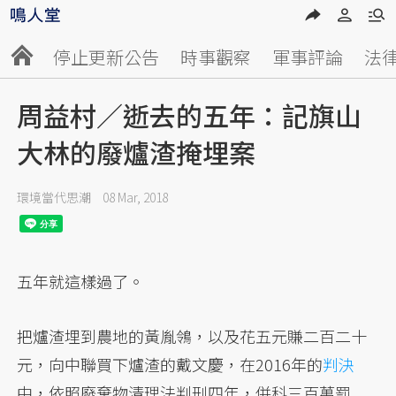
停止更新公告
時事觀察
軍事評論
法
周益村／逝去的五年：記旗山
大林的廢爐渣掩埋案
環境當代思潮
08 Mar, 2018
五年就這樣過了。
把爐渣埋到農地的黃胤鴒，以及花五元賺二百二十
元，向中聯買下爐渣的戴文慶，在2016年的
判決
中，依照廢棄物清理法判刑四年，併科三百萬罰