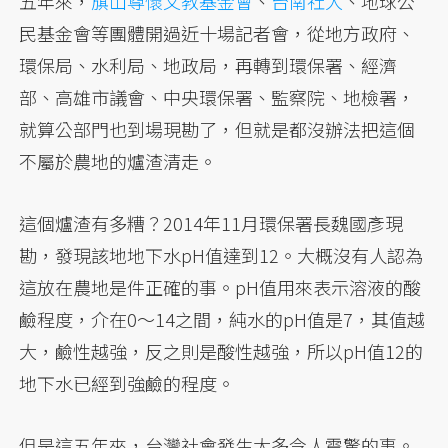
五年來，
旗山尊懷文教基金會
、
台南社大
、地球公
民基金會等團體開過近十場記者會，從地方政府、
環保局、水利局、地政局，再轉到環保署、經濟
部、高雄市議會、中央環保署、監察院、地檢署，
就算公部門也到場現勘了，但就是都沒辦法把這個
不屬於農地的爐渣清走。
這個爐渣有多糟？2014年11月環保署長魏國彥現
勘，發現該地地下水pH值達到12。大概沒有人認為
這放在農地是件正確的事。pH值用來表示溶液的酸
鹼程度，介在0～14之間，純水的pH值是7，其值越
大，鹼性越強，反之則是酸性越強，所以pH值12的
地下水已經到強鹼的程度。
但是這五年來，台灣社會發生太多令人震驚的事。