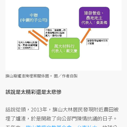
旗山廢爐渣掩埋案關係圖。 圖／作者自製
該說是太精彩還是太悲慘
話說從頭，2013年，旗山大林居民發現附近農田被
埋了爐渣，於是開啟了向公部門陳情抗議的日子。