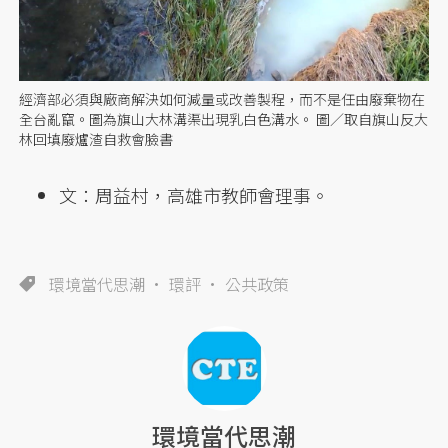
經濟部必須與廠商解決如何減量或改善製程，而不是任由廢棄物在
全台亂竄。圖為旗山大林溝渠出現乳白色溝水。 圖／取自旗山反大
林回填廢爐渣自救會臉書
文：周益村，高雄市教師會理事。
環境當代思潮
環評
公共政策
環境當代思潮