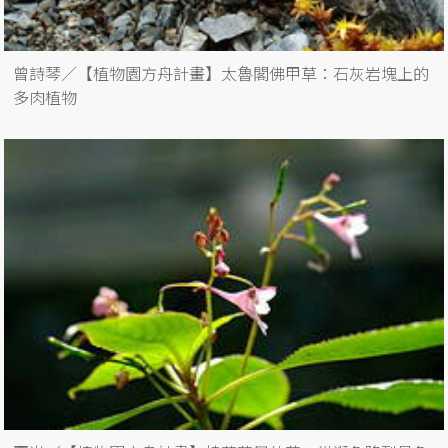
曾詩琴／【植物園方舟計畫】太魯閣佛甲草：石灰岩塊上的
多肉植物