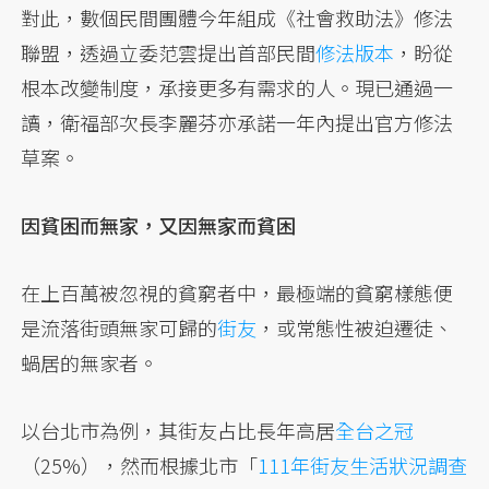
對此，數個民間團體今年組成《社會救助法》修法
聯盟，透過立委范雲提出首部民間
修法版本
，盼從
根本改變制度，承接更多有需求的人。現已通過一
讀，衛福部次長李麗芬亦承諾一年內提出官方修法
草案。
因貧困而無家，又因無家而貧困
在上百萬被忽視的貧窮者中，最極端的貧窮樣態便
是流落街頭無家可歸的
街友
，或常態性被迫遷徒、
蝸居的無家者。
以台北市為例，其街友占比長年高居
全台之冠
（25%），然而根據北市「
111年街友生活狀況調查