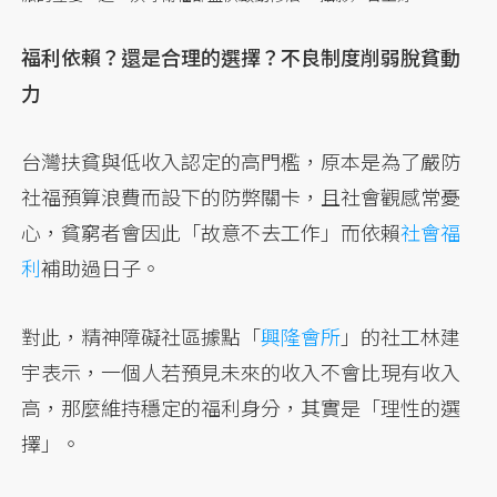
福利依賴？還是合理的選擇？不良制度削弱脫貧動
力
台灣扶貧與低收入認定的高門檻，原本是為了嚴防
社福預算浪費而設下的防弊關卡，且社會觀感常憂
心，貧窮者會因此「故意不去工作」而依賴
社會福
利
補助過日子。
對此，精神障礙社區據點「
興隆會所
」的社工林建
宇表示，一個人若預見未來的收入不會比現有收入
高，那麼維持穩定的福利身分，其實是「理性的選
擇」。