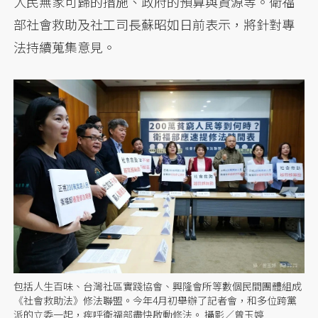
人民無家可歸的措施、政府的預算與資源等。衛福
部社會救助及社工司長蘇昭如日前表示，將針對專
法持續蒐集意見。
包括人生百味、台灣社區實踐協會、興隆會所等數個民間團體組成
《社會救助法》修法聯盟。今年4月初舉辦了記者會，和多位跨黨
派的立委一起，疾呼衛福部盡快啟動修法。 攝影／曾玉婷