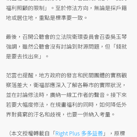
福利照顧的限制」。至於修法方向，無論是採戶籍
地或居住地，重點是標準要一致。
最後，召開公聽會的立法院衛環委員會召委吳玉琴
強調，雖然公聽會沒有討論到財源問題，但「錢就
是要去找出來」。
范雲也提醒，地方政府的發言和民間團體的實務觀
察落差大，衛福部應深入了解各縣市的實際狀況，
並在討論修法時，廣納一線工作者的聲音。接下來
若要大幅度修法，在規畫福利的同時，如何降低外
界對貧窮的汙名和歧視，也要一併納入考量。
（本文授權轉載自「
Right Plus 多多益善
」，原標