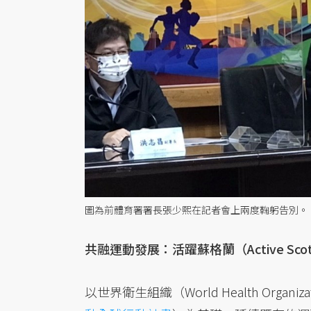
圖為前體育署署長張少熙在記者會上兩度鞠躬告別。
共融運動發展：活躍蘇格蘭（Active Scot
以世界衛生組織（World Health Organi