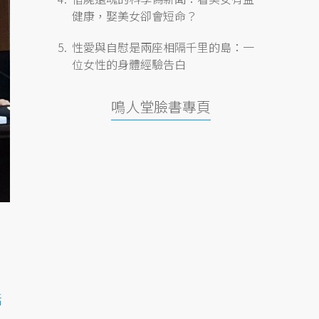
健康，娶美女卻會短命？
性愛與自慰是兩座相隔千里的島：一
位女性的身體經驗告白
鳴人堂臉書專頁
活