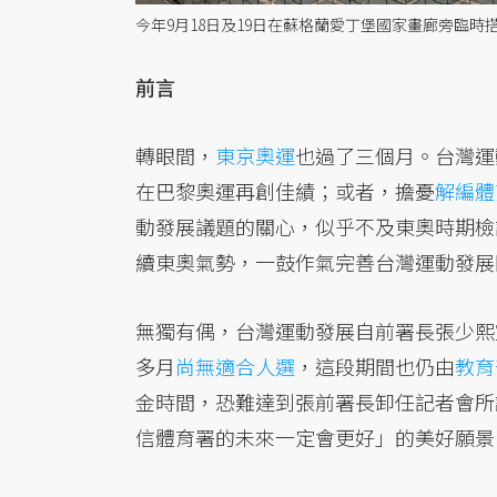
今年9月18日及19日在蘇格蘭愛丁堡國家畫廊旁臨
前言
轉眼間，
東京奧運
也過了三個月。台灣運
在巴黎奧運再創佳績；或者，擔憂
解編體
動發展議題的關心，似乎不及東奧時期檢
續東奧氣勢，一鼓作氣完善台灣運動發展
無獨有偶，台灣運動發展自前署長張少熙宣
多月
尚無適合人選
，這段期間也仍由
教育
金時間，恐難達到張前署長卸任記者會所
信體育署的未來一定會更好」的美好願景