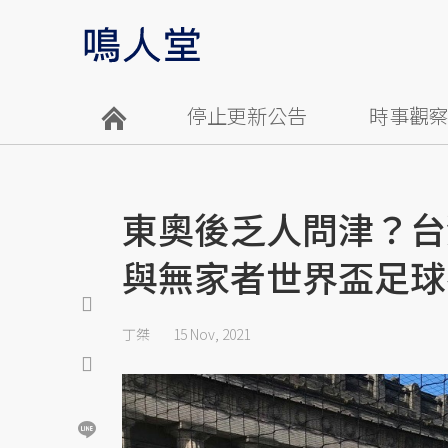
停止更新公告
時事觀
東奧後乏人問津？台
與無家者世界盃足球
丁桀
15 Nov, 2021