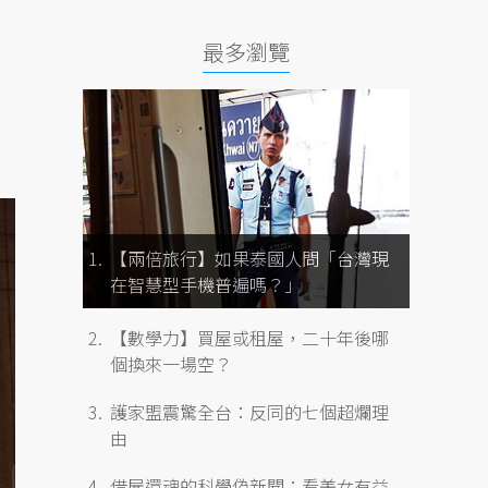
最多瀏覽
【兩倍旅行】如果泰國人問「台灣現
在智慧型手機普遍嗎？」
【數學力】買屋或租屋，二十年後哪
個換來一場空？
護家盟震驚全台：反同的七個超爛理
由
借屍還魂的科學偽新聞：看美女有益