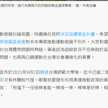
時搭建的球場，進行為期兩天的四國挑戰盃循環賽事。 圖／作者自攝
動發展討論氛圍，除圍繞在政府
決定延續黃金計畫
，希望
育發展委員會
對未來專案推動運動發展不利外，大眾對運
討台灣體育問題時熱絡。筆者認為這般狀況不但無助於延
問題，也再再凸顯運動在台灣社會邊緣化的事實。
布於2021年9月2日
歸建
台灣師範大學後，迄今已逾二
部
次長林騰蛟代理。眼看就要錯失利用奧運推動政策的黃
說：「祝福下一任接棒者能一棒接一棒，棒棒是好棒，相
。