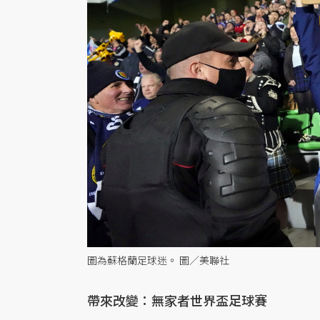
圖為蘇格蘭足球迷。 圖／美聯社
帶來改變：無家者世界盃足球賽