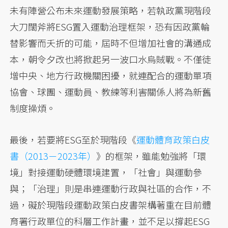
未有陣營公布未來運動發展策略，若執政黨現階段
大刀闊斧將ESG置入運動治理框架，恐有因政黨輪
替影響而夭折的可能，屆時不但增加社會的溝通成
本，朝令夕改也將掀起另一波口水烏賊戰。不僅徒
增中央、地方行政機關困擾，就連配合的運動單項
協會、球團、運動員、教練等利害關係人將為新舊
制度操煩。
最後，若要將ESG至於現階段《
運動體育政策白皮
書（2013－2023年）
》的框架，雖能勉強將「環
境」對接運動硬體環境建置，「社會」與運動參
與；「治理」則是串連運動行政與社區的合作，不
過，礙於現階段運動政策白皮書架構著重在目前體
育署行政單位的科層工作計畫，並不足以撐起ESG