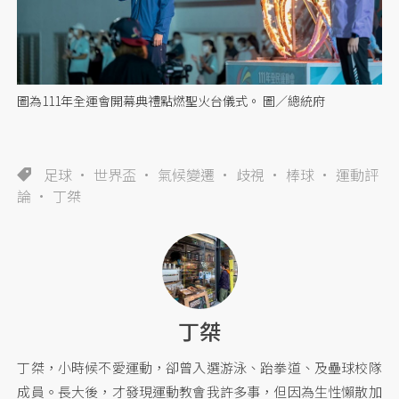
圖為111年全運會開幕典禮點燃聖火台儀式。 圖／總統府
足球
世界盃
氣候變遷
歧視
棒球
運動評
論
丁桀
丁桀
丁桀，小時候不愛運動，卻曾入選游泳、跆拳道、及壘球校隊
成員。長大後，才發現運動教會我許多事，但因為生性懶散加