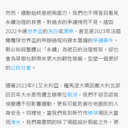
然而，運動始終是把兩面刃，我們也不得盲目看見
永續治理的良善，對過去的爭議視而不見。諸如
2022卡達
世界盃
的
洗白
或
漂綠
，甚至是2023年法國
橄欖球世界盃的申辦過程向資本靠攏的
爭議事件
，
勢必削弱整體以「永續」為號召的治理框架，卻也
會為草根社群帶來更大的韌性發展，型塑一個更好
的
公民社會
。
隨著2023年F1艾米利亞．羅馬涅大獎因義大利北部
因百年大水患而遭主辦單位
取消
，我們不容否認氣
候變遷不但影響運動，更有可能危害在地居民的人
身安全。同樣地，當我們見到新竹市
棒球
場因大雷
雨
淹水
，我們需要問的除了場館設計瑕疵之外，更