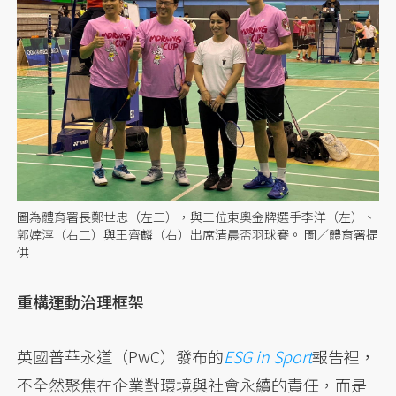
圖為體育署長鄭世忠（左二），與三位東奧金牌選手李洋（左）、
郭婞淳（右二）與王齊麟（右）出席清晨盃羽球賽。 圖／體育署提
供
重構運動治理框架
英國普華永道（PwC）發布的
ESG in Sport
報告裡，
不全然聚焦在企業對環境與社會永續的責任，而是