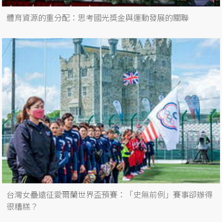
體育資源的重分配：思考國光獎金與運動發展的關聯
台灣女壘遠征愛爾蘭世界盃預賽：「史無前例」賽事卻辦得
很糟糕？