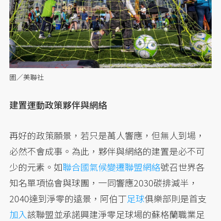
圖／美聯社
建置運動政策夥伴與網絡
再好的政策願景，若只是萬人響應，但無人到場，
必然不會成事。為此，夥伴與網絡的建置是必不可
少的元素。如
聯合國氣候變遷聯盟網絡
號召世界各
知名單項協會與球團，一同響應2030碳排減半，
2040達到淨零的遠景，阿伯丁
足球
俱樂部則是首支
加入
該聯盟並承諾興建淨零足球場的蘇格蘭職業足