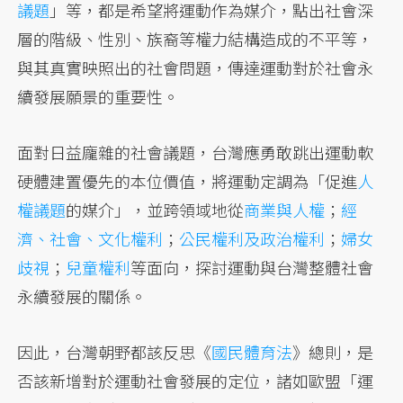
議題
」等，都是希望將運動作為媒介，點出社會深
層的階級、性別、族裔等權力結構造成的不平等，
與其真實映照出的社會問題，傳達運動對於社會永
續發展願景的重要性。
面對日益龐雜的社會議題，台灣應勇敢跳出運動軟
硬體建置優先的本位價值，將運動定調為「促進
人
權議題
的媒介」，並跨領域地從
商業與人權
；
經
濟、社會、文化權利
；
公民權利及政治權利
；
婦女
歧視
；
兒童權利
等面向，探討運動與台灣整體社會
永續發展的關係。
因此，台灣朝野都該反思《
國民體育法
》總則，是
否該新增對於運動社會發展的定位，諸如歐盟「運