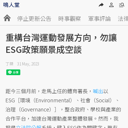
停止更新公告
時事觀察
軍事評論
法
重構台灣運動發展方向，勿讓
ESG政策願景成空談
丁桀
31 May, 2023
距今三個月前，走馬上任的體育署長，
喊出
以
ESG［環境（Environmental）、社會（Social）、
治理（Governance）］，整合政府、學校與產業的
合作平台，加速台灣運動產業整體發展。然而，我
搜尋
立法院公報
系統，鍵入ESG作為關鍵字，雖有