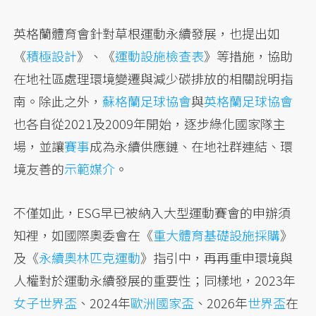
英格蘭體育會針對草根運動永續發展，也提出如
《
積極設計
》、《
運動設施檢查表
》等措施，協助
在地社區處理環境變遷與減少碳排放的相關說明指
南。除此之外，
蘇格蘭足球協會
與
英格蘭足球協會
也各自從2021及2009年開始，逐步綠化國家隊主
場，並讓
賽事
成為永續供應鏈、在地社群連結、環
境友善的
示範媒介
。
不僅如此，ESG早已被納入大型運動賽會的申辦須
知裡，如國際奧委會在《
重大體育基礎設施採購
》
及《
永續奧林匹克運動
》指引中，再再重申環境與
人權對於運動永續發展的重要性；同樣地，2023年
女子世界盃
、2024年
歐洲國家盃
、2026年
世界盃
在