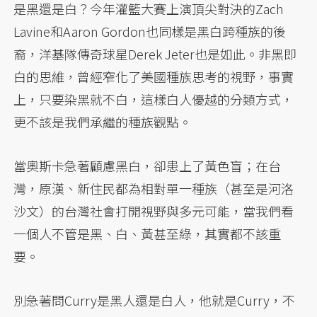
是黑還是白？今年灌籃大賽上演頂尖對決的Zach
Lavine和Aaron Gordon也同樣是黑白跨種族的後
裔，洋基隊傳奇球星Derek Jeter也是如此。非黑即
白的思維，曾經窄化了美國種族思考的視野，事實
上，只要染黑就不白，這樣白人優越的分類方式，
更不該是我們承繼的種族觀點。
當奧斯卡急著顧慮黑白，卻患上了黃色盲；在台
灣，原漢、新住民都為相對單一種族（甚至是河洛
沙文）的台灣社會打開視野與多元可能，當我們看
一個人不管是黑、白、黃甚至綠，其實都不該重
要。
別急著問Curry是黑人還是白人，他就是Curry，不