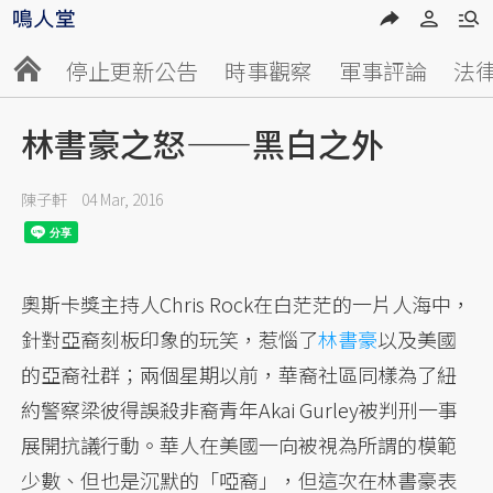
停止更新公告
時事觀察
軍事評論
法
林書豪之怒——黑白之外
陳子軒
04 Mar, 2016
奧斯卡獎主持人Chris Rock在白茫茫的一片人海中，
針對亞裔刻板印象的玩笑，惹惱了
林書豪
以及美國
的亞裔社群；兩個星期以前，華裔社區同樣為了紐
約警察梁彼得誤殺非裔青年Akai Gurley被判刑一事
展開抗議行動。華人在美國一向被視為所謂的模範
少數、但也是沉默的「啞裔」，但這次在林書豪表