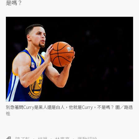
是嗎？
別急著問Curry是黑人還是白人，他就是Curry，不是嗎？ 圖／路透
社
陳子軒
歧視
林書豪
運動評論