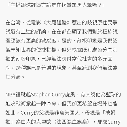
「主播跟球評這言論是在拐彎罵黑人笨嗎？」
在台灣，從電影《大尾鱸鰻》惹出的歧視原住民爭
議還有上述的評論，在在都凸顯了我們對於種族議
題應該有更高的敏感度，是的，刻板印象是我們認
識未知世界的便捷指標，但只根據既有膚色分門別
類的刻板印象，已經無法應付當代社會的多元面
貌，跨種族已是普遍的現象，甚至跨到我們無法為
其分類。
NBA裡颳起Stephen Curry旋風，有人說他為籃球的
進攻戰術掀起一陣革命，但我卻更希望在場外也能
如此，Curry的父親是非裔美國人，母親是「被歸
類」為白人的克里歐（法西混血族裔），那麼Curry