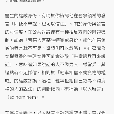
醫生的權威身份，有助於你辨認他在醫學領域的發
言「即便不舉證，也可以信任」。關於身份與發言
的可信度，在公共討論裡有一種相反方向的辨認機
制，認為「若某人有某種特質或身份，那他在某領
域的發言就不可靠、舉證則可以忽略」。在臺灣為
女權發聲的生理女性可能會被酸「先當過兵再來說
話」，意味著如果說話的人不像男人一樣當兵，其
論點就不足採信。相對於「輕率相信不夠資格的權
威」的權威謬誤，這種「輕率拒絕自己認為不夠資
格的人的說法」的判斷傾向，被稱為「以人廢言」
（ad hominem）。
在某種意義上，以人廢言比訴諸權威更錯。當我們