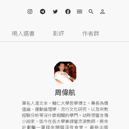
鳴人選書
影評
作者群
周偉航
筆名人渣文本，輔仁大學哲學博士，專長為價
值論、運動倫理學、流行文化研究，以及宗教
經驗分析等沒什麼相關的學門。幼時想當言情
小說家，如今在各大學兼課當流浪教師，將來
計劃騙一筆錢來開個深夜食堂。 最新出版