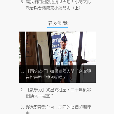
讓我們用出版抵抗世界吧！小誌文化
政治與台灣龐克小誌簡史（上）
最多瀏覽
【兩倍旅行】如果泰國人問「台灣現
在智慧型手機普遍嗎？」
【數學力】買屋或租屋，二十年後哪
個換來一場空？
護家盟震驚全台：反同的七個超爛理
由