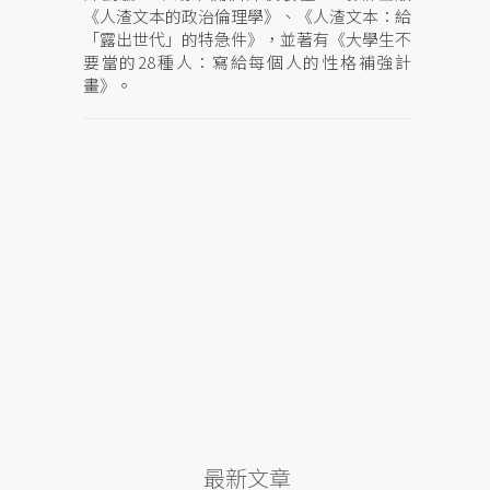
《人渣文本的政治倫理學》、《人渣文本：給
「露出世代」的特急件》，並著有《大學生不
要當的28種人：寫給每個人的性格補強計
畫》。
最新文章