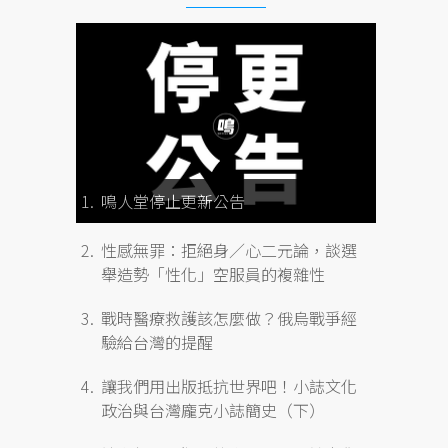
鳴人堂停止更新公告
性感無罪：拒絕身／心二元論，談選
舉造勢「性化」空服員的複雜性
戰時醫療救護該怎麼做？俄烏戰爭經
驗給台灣的提醒
讓我們用出版抵抗世界吧！小誌文化
政治與台灣龐克小誌簡史（下）