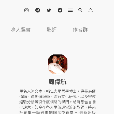
鳴人選書
影評
作者群
周偉航
筆名人渣文本，輔仁大學哲學博士，專長為價
值論、運動倫理學、流行文化研究，以及宗教
經驗分析等沒什麼相關的學門。幼時想當言情
小說家，如今在各大學兼課當流浪教師，將來
計劃騙一筆錢來開個深夜食堂。 最新出版