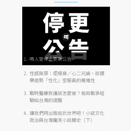
鳴人堂停止更新公告
性感無罪：拒絕身／心二元論，談選
舉造勢「性化」空服員的複雜性
戰時醫療救護該怎麼做？俄烏戰爭經
驗給台灣的提醒
讓我們用出版抵抗世界吧！小誌文化
政治與台灣龐克小誌簡史（下）