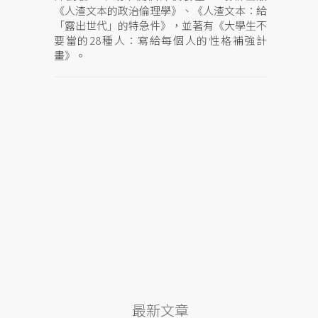
《人渣文本的政治倫理學》、《人渣文本：給
「露出世代」的特急件》，並著有《大學生不
要當的28種人：寫給每個人的性格補強計
畫》。
最新文章