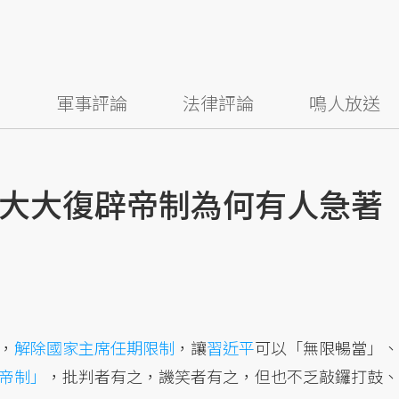
察
軍事評論
法律評論
鳴人放送
大大復辟帝制為何有人急著
，
解除國家主席任期限制
，讓
習近平
可以「無限暢當」、
帝制」
，批判者有之，譏笑者有之，但也不乏敲鑼打鼓、