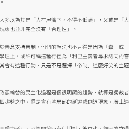
。
人多以為其是「人在屋簷下，不得不低頭」，又或是「大
現象也並非完全沒有「合理性」。
於善念支持帝制，他們的想法也不見得是因為「蠢」或
學理上，或許可稱這種行徑為「利己主義者尋求認同的嘗
常會有這種行動，只是不是選擇「帝制」這麼好笑的主題
政黨輪替的民主化過程是個很明顯的趨勢，就算是獨裁者
個趨勢之中，還是會有些局部的延遲或倒退現象，廢止連
高權力者」，就算開始時有任期制，後來也可能因為當得