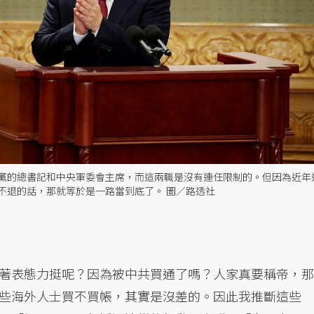
黨的總書記和中央軍委會主席，而這兩職是沒有連任限制的。但因為近年
不退的話，那就等於是一路當到底了。 圖／路透社
著表態力挺呢？因為被中共買通了嗎？人家真要稱帝，那
些海外人士買不買帳，其實是沒差的。因此我推斷這些