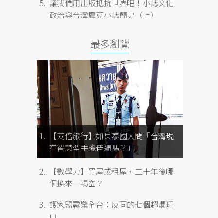
讓我們用出版抵抗世界吧！小誌文化
政治與台灣龐克小誌簡史（上）
最多瀏覽
【兩倍旅行】如果泰國人問「台灣現
在智慧型手機普遍嗎？」
【數學力】買屋或租屋，二十年後哪
個換來一場空？
護家盟震驚全台：反同的七個超爛理
由