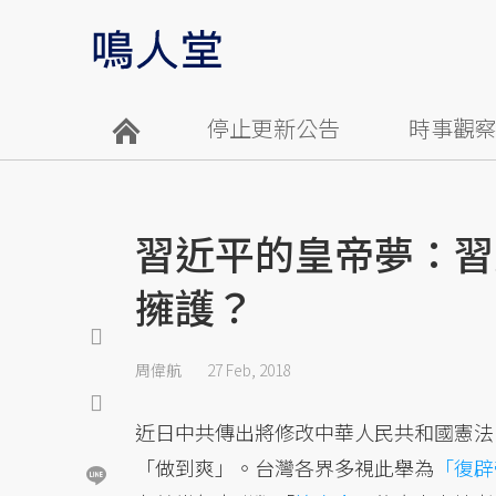
停止更新公告
時事觀
習近平的皇帝夢：習
擁護？
周偉航
27 Feb, 2018
近日中共傳出將修改中華人民共和國憲法
「做到爽」。台灣各界多視此舉為
「復辟