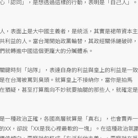
心「認同」，是想透過這樣的行動，表明是「自己人」。
人，表面上是大中國主義者，是統派，其實是裙帶資本主
共利益的人。當台灣開始政黨輪替，其政經關係鏈破碎，
們就轉進中國這個更龐大的分贓體系。
關鍵時刻「站隊」，表達自身的利益與皇上的利益是一致
是在台灣被罵到臭頭。就算皇上不接納你，當你是拍馬
在猶疑，甚至打算風向不妙就要抽腿的那些人，就確定是
是一種政治正確，各國高層就算是「真右」，也會賣弄一
的XX，卻說「XX是我心裡最軟的一塊」。在這種政治氛
價值傾向，要麼就包裝成「左派利他主義」，要麼就在爭