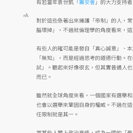
有若當年袁世凱「
籌安會
」的大力支持者
對於這些急著出來擁護「帝制」的人，常
腦壞掉」，不過就倫理學的角度看來，這
有些人的確可能是發自「真心誠意」、本
「無知」，而是經過思考的道德行動。在
試」。聽起來好像很玄，但其實普通人也
而已。
雖然就全球角度來看，一個國家有選舉和
也會以選舉來鞏固自身的權威。不過在這
任限制就是其一。
當某些人攀上政治高峰，成為一國的「最