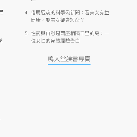
是
借屍還魂的科學偽新聞：看美女有益
健康，娶美女卻會短命？
性愛與自慰是兩座相隔千里的島：一
成
位女性的身體經驗告白
鳴人堂臉書專頁
年