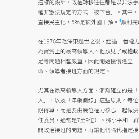
這樣的設計，政權轉移往往都是以非法手
種非憲法規定的方式「被下台」。其中，有
4
直接民主化，5%是被外國干預。
順利完
在1976年毛澤東過世之後，經過一番權
為實質上的最高領導人。他預見了威權政
足等問題相當嚴重，因此開始慢慢建立一
命、領導者接班方面的規定。
尤其在最高領導人方面，漸漸確立的是「
人」，以及「年齡劃線」這些原則。每位
說得算，而是要由幾位權力核心一起做決
任委員，通常是7至9位）。鄧小平和一
間政治接班的問題，再讓他們隔代指定接