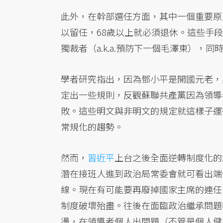
此外，在幹部選任方面，其中一個重要原
以留任，68歲以上就必須退休。這些手
獨裁者（a.k.a.預防下一個毛澤東），
學者研究指出，因為鄧小平是開國元老，
定出一些規則，反觀蘇聯共產黨因為領導
敗。這些明文與非明文的規定就這樣子運
常規化的趨勢。
然而，
習近平
上台之後全面逆轉制度化的趨
潛在接班人進到政治局常委會就可看出端
線。現在有可能要再廢掉國家主席的連任
制度破壞殆盡。往後在面臨政治繼承問題
盪，在領導者個人出問題（不管是個人健