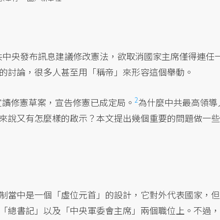
）
共中央發布訊息建議修改憲法，欲取消國家主席僅得連任
的討論，很多人甚至用「稱帝」來形容這個舉動。
2
式宣讀修憲草案，宣告修憲已成定局。
為什麼中共最高領導
來說又有怎麼樣的啟示？本文提出幾個重要的問題做一些
制當中是一個「虛位元首」的設計，它對外代表國家，但
「總書記」以及「中央軍委會主席」兩個職位上。不過，