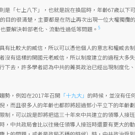
則是「七上八下」，也就是說在換屆時，年齡67歲以下
段的目的很清楚，主要都是在防止再次出現一位大權獨攬
5
同時也要解決幹部老化、流動性過低等問題。
具有比較大的威信，所以可以憑他個人的意志和權威去制
者沒有這樣的開國元老威信，所以制度建立的過程大多失
行下去，許多學者認為中共的菁英政治已經出現制度化、
勢，例如在2017年召開
「十九大」
的時候，並沒有任
倪，而且很多人的年齡也都即將超過鄧小平立下的年齡劃
限制，可以說是即將把這三十年來中共建立的領導人接班
時，中共政局會比以往幾任領導人接班時還要有更大的動
康上的問題，或者是政局不穩的時候）時，中共政治受到