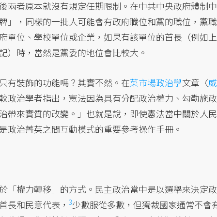
後兩者原本就沒有規定任期限制。在中共中央政府體制中
牌」，同樣的一批人可能會有政府職位和黨的職位，黨職
府單位、學校單位或企業，如果有該單位的首長（例如上
記）時，當然是黨委的地位會比較大。
只有裝飾的功能嗎？其實不然。在
菜市場政治學
文章〈
威
較政治學者指出，憲法因為具有分配政治權力、勾勒施政
治帶來實質的改變。」也就是說，即使憲法當中關於人民
是政治菁英之間互動模式的重要參考操作手冊。
於「權力轉移」的方式。民主政治當中是以選舉來決定政
3
首長和民意代表，
少數服從多數，但獨裁國家通常不會