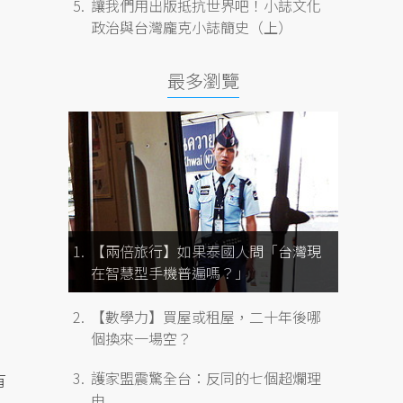
讓我們用出版抵抗世界吧！小誌文化
政治與台灣龐克小誌簡史（上）
最多瀏覽
【兩倍旅行】如果泰國人問「台灣現
在智慧型手機普遍嗎？」
【數學力】買屋或租屋，二十年後哪
個換來一場空？
護家盟震驚全台：反同的七個超爛理
有
由