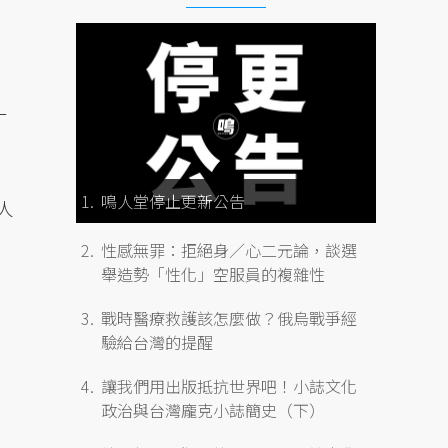
一
鳴人堂停止更新公告
人
性感無罪：拒絕身／心二元論，談選
舉造勢「性化」空服員的複雜性
戰時醫療救護該怎麼做？俄烏戰爭經
驗給台灣的提醒
讓我們用出版抵抗世界吧！小誌文化
政治與台灣龐克小誌簡史（下）