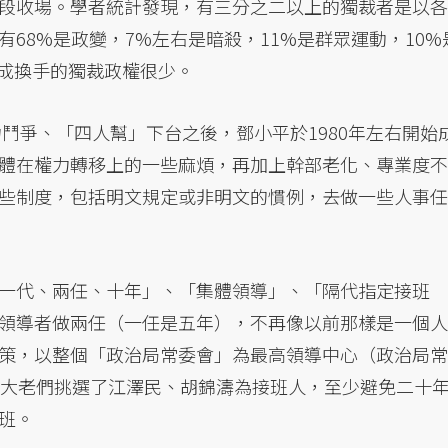
段收場。學者統計發現，有三分之二以上的獨裁者是以各
68%是政變，7%左右是暗殺，11%是群眾運動，10%
成換手的獨裁政權很少。
力鬥爭、「四人幫」下台之後，鄧小平於1980年左右開始
體在權力轉移上的一些麻煩，再加上幹部老化、專業度不
些制度，包括明文規定或非明文的慣例，去做一些人事任
一代、兩任、十年」、「集體領導」、「隔代指定接班
領導者做兩任（一任是五年），不再像以前那樣是一個人
策，以整個「政治局常委會」為最高領導中心（政治局常
群大老們挑選了江澤民、胡錦濤為接班人，至少避免二十
班。