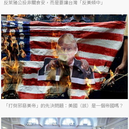
反萊豬公投非關食安，而是要讓台灣「反美傾中」
「打倒邪惡美帝」的先決問題：美國（該）是一個帝國嗎？