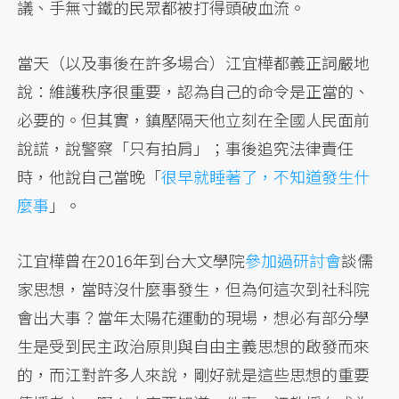
議、手無寸鐵的民眾都被打得頭破血流。
當天（以及事後在許多場合）江宜樺都義正詞嚴地
說：維護秩序很重要，認為自己的命令是正當的、
必要的。但其實，鎮壓隔天他立刻在全國人民面前
說謊，說警察「只有拍肩」；事後追究法律責任
時，他說自己當晚「
很早就睡著了，不知道發生什
麼事
」。
江宜樺曾在2016年到台大文學院
參加過研討會
談儒
家思想，當時沒什麼事發生，但為何這次到社科院
會出大事？當年太陽花運動的現場，想必有部分學
生是受到民主政治原則與自由主義思想的啟發而來
的，而江對許多人來說，剛好就是這些思想的重要