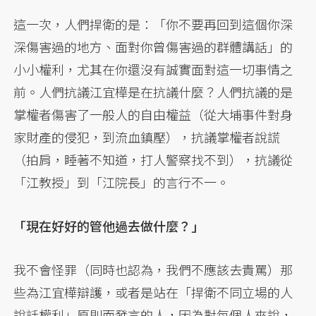
這一次，人們捍衛的是：「你不要再回到這個你深
深傷害過的地方、面對你曾傷害過的群體講話」的
小小權利，尤其在你還沒有誠實面對這一切事情之
前。人們抗議江宜樺是在抗議什麼？人們抗議的是
掌權者傷害了一般人的自由權益（從大埔事件對身
家財產的侵犯，到流血鎮壓），抗議掌權者說謊
（拍肩，睡著不知道，打人警察找不到），抗議從
「江教授」到「江院長」的言行不一。
「現在好好的管他過去做什麼？」
我不會怪罪（同時也認為，我們不應該去責罵）那
些為江宜樺辯護，或者是站在「捍衛不同立場的人
說話權利」原則而發言的人，因為對每個人來說，