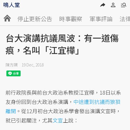
停止更新公告
時事觀察
軍事評論
法
台大演講抗議風波：有一道傷
痕，名叫「江宜樺」
陳方隅
19 Dec, 2018
前行政院長與前台大政治系教授江宜樺，18日以系
友身份回到台大政治系演講，
中途遭到抗議而狼狽
離開
。從12月初台大政治系學會發出演講文宣時，
就已引起關注，尤其
文宣
上說：