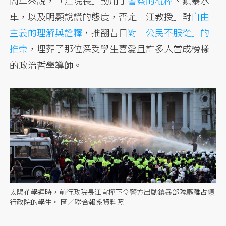
簡單來說，「江院長」動用了
警察的棍棒
、鎮暴水
車，以及明顯說謊的態度，否定「江教授」對
自由
主義的理解與詮釋
，推翻昔日
對「公民不服從」的
推崇
，埋葬了那位深受學生喜愛且許多人當成榜樣
的政治哲學導師。
太陽花學運時，前行政院長江宜樺下令警方出動鎮暴部隊驅離占領
行政院的學生。 圖／聯合報系資料照