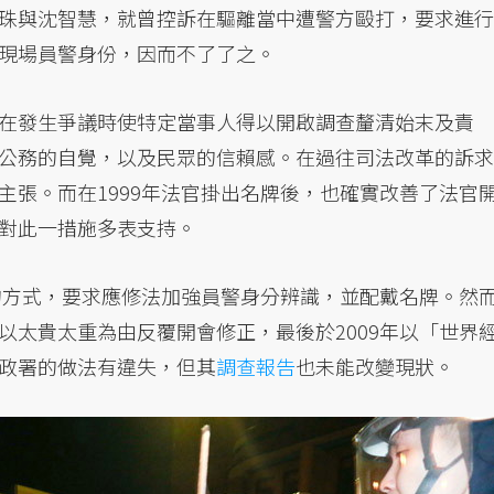
珠與沈智慧，就曾控訴在驅離當中遭警方毆打，要求進行
現場員警身份，因而不了了之。
在發生爭議時使特定當事人得以開啟調查釐清始末及責
公務的自覺，以及民眾的信賴感。在過往司法改革的訴求
主張。而在1999年法官掛出名牌後，也確實改善了法官
對此一措施多表支持。
議的方式，要求應修法加強員警身分辨識，並配戴名牌。然
以太貴太重為由反覆開會修正，最後於2009年以「世界
政署的做法有違失，但其
調查報告
也未能改變現狀。