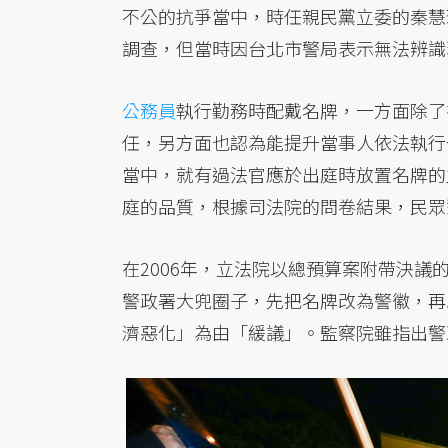
不公的抗爭當中，時任親民黨立委的秦慧
調查，但當時因台北市警局表示無法辨識
公務員
執行勤務時配戴名牌，一方面除了
任，另方面也認為能提升當事人依法執行
當中，就有過法官應於出庭時放置名牌的
庭的品質，根據司法院的問卷結果，民眾
在2006年，立法院以總預算案附帶決
警政署大兜圈子，先把名牌改為警徽，再
濟惡化」為由「緩議」。監察院雖指出警