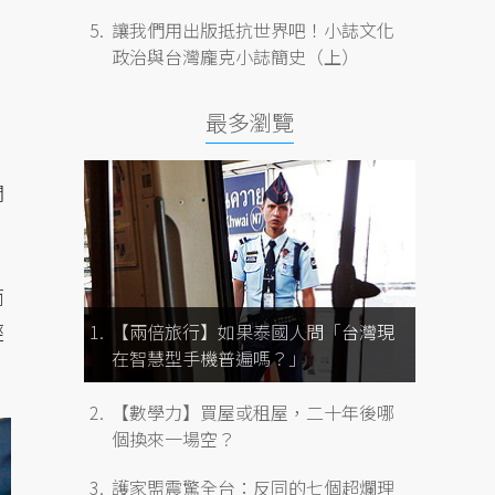
讓我們用出版抵抗世界吧！小誌文化
政治與台灣龐克小誌簡史（上）
最多瀏覽
開
而
經
【兩倍旅行】如果泰國人問「台灣現
在智慧型手機普遍嗎？」
【數學力】買屋或租屋，二十年後哪
個換來一場空？
護家盟震驚全台：反同的七個超爛理