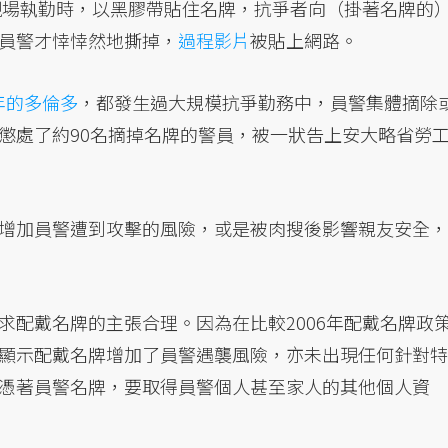
爭現場執勤時，以黑膠帶貼住名牌，抗爭者向（掛著名牌的
員警才悻悻然地撕掉，
過程影片
被貼上網路。
0年的多倫多
，都發生過大規模抗爭勤務中，員警集體摘除
懲處了約90名摘掉名牌的警員，被一狀告上安大略省勞
增加員警遭到攻擊的風險，或是被肉搜後影響親友安全，
求配戴名牌的主張合理。因為在比較2006年配戴名牌政
顯示配戴名牌增加了員警遇襲風險，亦未出現任何針對特
憑著員警名牌，要取得員警個人甚至家人的其他個人資