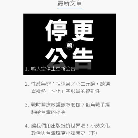
最新文章
鳴人堂停止更新公告
性感無罪：拒絕身／心二元論，談選
舉造勢「性化」空服員的複雜性
戰時醫療救護該怎麼做？俄烏戰爭經
驗給台灣的提醒
讓我們用出版抵抗世界吧！小誌文化
政治與台灣龐克小誌簡史（下）