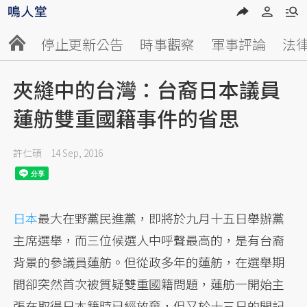
停止更新公告
時事觀察
軍事評論
法
夾縫中的台灣：台裔日本議員
蓮舫雙重國籍事件的省思
許仁碩
14 Sep, 2016
日本
最大在野黨民進黨，即將於九月十五日舉辦黨
主席選舉，而三位候選人中呼聲最高的，是有台裔
背景的參議員蓮舫。但從政多年的蓮舫，在選舉期
間卻突然首次被質疑雙重國籍問題，蓮舫一開始主
張在取得日本籍時已經放棄，但又於十三日的開記