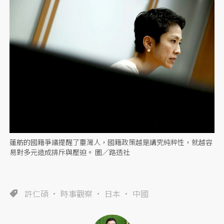
蓮舫的國籍爭議提醒了臺灣人，國籍政策越是講究純粹性，就越容
易對多元造成排斥與壓迫。 圖／路透社
許仁碩
時事觀察
日本
中國