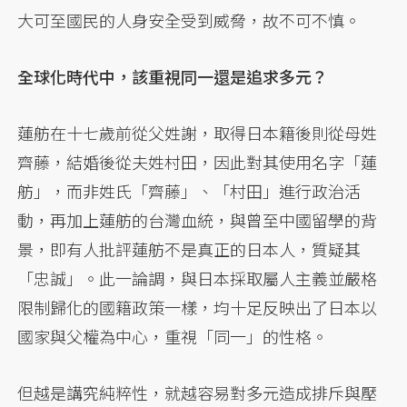
大可至國民的人身安全受到威脅，故不可不慎。
全球化時代中，該重視同一還是追求多元？
蓮舫在十七歲前從父姓謝，取得日本籍後則從母姓
齊藤，結婚後從夫姓村田，因此對其使用名字「蓮
舫」，而非姓氏「齊藤」、「村田」進行政治活
動，再加上蓮舫的台灣血統，與曾至中國留學的背
景，即有人批評蓮舫不是真正的日本人，質疑其
「忠誠」。此一論調，與日本採取屬人主義並嚴格
限制歸化的國籍政策一樣，均十足反映出了日本以
國家與父權為中心，重視「同一」的性格。
但越是講究純粹性，就越容易對多元造成排斥與壓