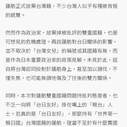
蓮舫正式放棄台灣籍，不少台灣人似乎有種被背叛
的感覺。
然而作為政治家，放棄掉被批評的雙重國籍，也是
可想見的危機處理。再說蓮舫對台日關係的影響，
並不取決於「台灣女兒」的稱號或其國籍有無，而
是作為日本重要政治家的政策見解。未見於此，逕
自將台灣認同投射於蓮舫身上，甚至加以撻伐，不
僅失焦，也可能無謂地傷及了往後的雙方關係。
同時，本次對蓮舫雙重國籍問題持批判態度者，也
不乏一向將「台日友好」掛在嘴上的「親台」人
士。若真的是「台日友好」，那麼持有「世界第一
親日國」台灣國籍的蓮舫，理當不至於有什麼賣國