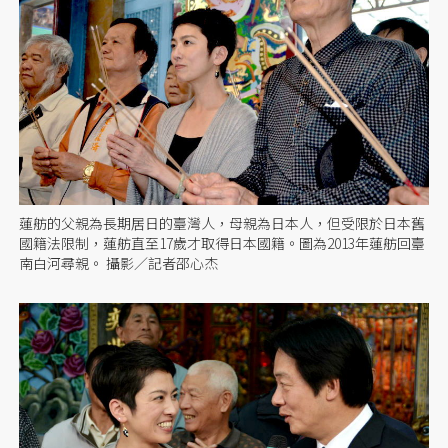
蓮舫的父親為長期居日的臺灣人，母親為日本人，但受限於日本舊
國籍法限制，蓮舫直至17歲才取得日本國籍。圖為2013年蓮舫回臺
南白河尋親。 攝影／記者邵心杰