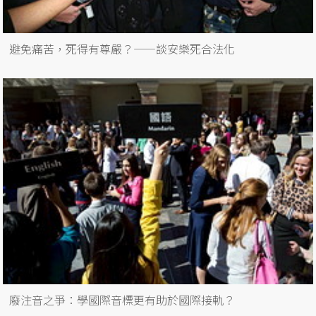
避免痛苦，死得有尊嚴？——談安樂死合法化
廢注音之爭：學國際音標更有助於國際接軌？