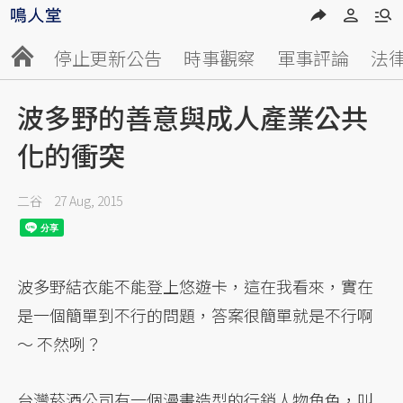
停止更新公告
時事觀察
軍事評論
法
波多野的善意與成人產業公共
化的衝突
二谷
27 Aug, 2015
波多野結衣能不能登上悠遊卡，這在我看來，實在
是一個簡單到不行的問題，答案很簡單就是不行啊
～ 不然咧？
台灣菸酒公司有一個漫畫造型的行銷人物角色，叫