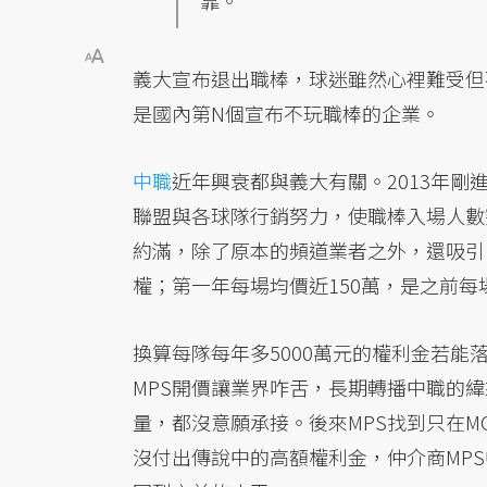
靠。
義大宣布退出職棒，球迷雖然心裡難受但
是國內第N個宣布不玩職棒的企業。
中職
近年興衰都與義大有關。2013年剛進
聯盟與各球隊行銷努力，使職棒入場人數
約滿，除了原本的頻道業者之外，還吸引了外
權；第一年每場均價近150萬，是之前每
換算每隊每年多5000萬元的權利金若
MPS開價讓業界咋舌，長期轉播中職的緯
量，都沒意願承接。後來MPS找到只在
沒付出傳說中的高額權利金，仲介商MPS