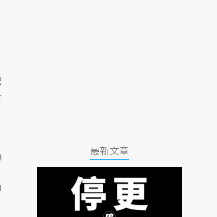
配
金
最新文章
過
卻