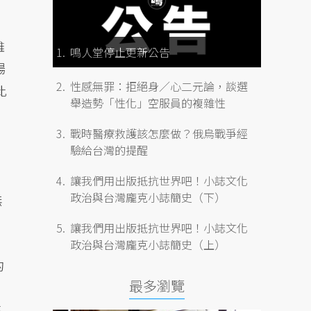
雖
鳴人堂停止更新公告
場
性感無罪：拒絕身／心二元論，談選
比
舉造勢「性化」空服員的複雜性
戰時醫療救護該怎麼做？俄烏戰爭經
驗給台灣的提醒
讓我們用出版抵抗世界吧！小誌文化
政治與台灣龐克小誌簡史（下）
無
讓我們用出版抵抗世界吧！小誌文化
政治與台灣龐克小誌簡史（上）
的
最多瀏覽
高