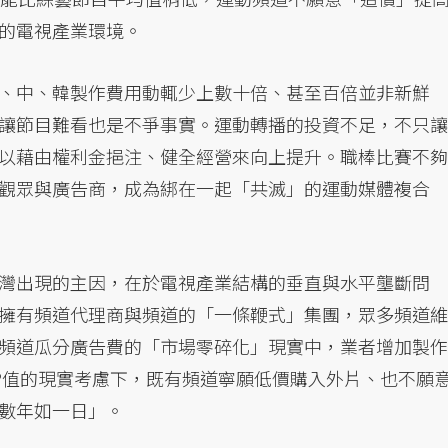
的電視產業環境。
、中、韓製作費用動輒少上數十倍、甚至百倍並非新鮮
讓節目難看也是不爭事實。運動轉播的投資不足，不只讓
以藉由權利金挹注、健全經營來向上提升。職棒比賽不夠
觀眾與廣告商，成為綁在一起「共滅」的運動媒體複合
灣出現的主因，在於電視產業結構的垂直與水平壟斷問
擁有頻道代理商與頻道的「一條鞭式」集團，眾多頻道維
頻道瓜分廣告費的「市場零碎化」現實中，業者增加製作
P值的現實考慮下，既有頻道寧願低價購入外片、也不願
數年如一日」。