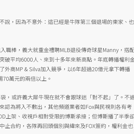
不說，因為不意外：這已經是牛隊第三個退場的東家、也
入職棒，義大就重金禮聘MLB退役傳奇球星Manny，搭
突破平均6000人、來到十多年來新高點。年底轉播權利
商MP & Silva加入競爭，以6年超過20億元拿下轉播
場70萬元的兩倍以上。
能落袋，或許義大犀牛現在就不會跟球迷「對不起」了。不
來認為將入不敷出，其他頻道業者如Fox與民視則各有考
MOD上架、收視戶相對受限的博斯承接；但博斯播了半季
中止合約，各隊再回頭個別與緯來及FOX簽約，權利金也