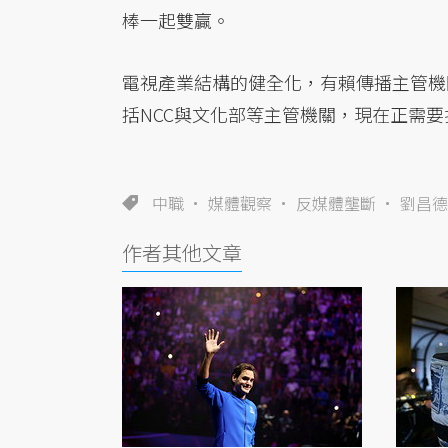
棒一起雙贏。
電視產業結構的健全化，有賴傳播主管機
括NCC與文化部等主管機關，現在正需
中職
媒體觀察
反媒體壟斷
劉昌德
作者其他文章