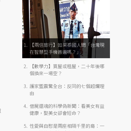
【兩倍旅行】如果泰國人問「台灣現
在智慧型手機普遍嗎？」
【數學力】買屋或租屋，二十年後哪
個換來一場空？
護家盟震驚全台：反同的七個超爛理
由
借屍還魂的科學偽新聞：看美女有益
意
健康，娶美女卻會短命？
性愛與自慰是兩座相隔千里的島：一