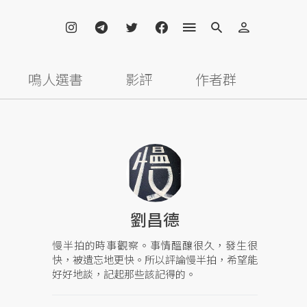
鳴人選書
影評
作者群
劉昌德
慢半拍的時事觀察。事情醞釀很久，發生很
快，被遺忘地更快。所以評論慢半拍，希望能
好好地談，記起那些該記得的。