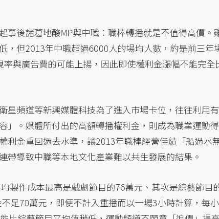
起事後諸葛地酸MP與中職：職棒轉播就是不值得高價。
，但2013年中職超過6000人的場均人數，約是前三年
表收視率與廣告費的可能上揚，因此即使權利金漲幅不能完全
衛星頻道等新興媒體科技為了進入市場卡位，往往利用有
容」。媒體所付出的高額轉播權利金，則成為職業運動得
權利金重回過去水準，讓2013年職棒經營佳績「船過水
連帶導致中職等本地文化產業難以共生發展的結果。
平均製作成本最高是戲劇節目的76萬元、其次是綜藝節目
利金不足70萬元，即便不計入重播而以一場3小時計算，每小
可能比綜藝節目平均值稍低，運動頻道不願意「追價」提