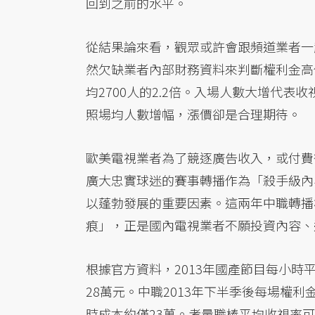
回到之前的水平。
從結果論來看，觀眾或許會跟頻道業者一
然欠缺業者內部財務資料來判斷權利金高低
均2700人的2.2倍。入場人數大增代
照場均人數增幅，漲價卻是合理期待。
歐美電視業者為了競逐廣告收入，或付費
廣大忠實球迷的賽事轉播作為「殺手級內
以蓬勃發展的重要因素。這兩年中職轉播
痕」，正是國內電視業者不願投資內容、
根據官方資料，2013年國產節目每小時
28萬元。中職2013年下半季後每場權
時成本約僅23萬。考量職棒平均收視率