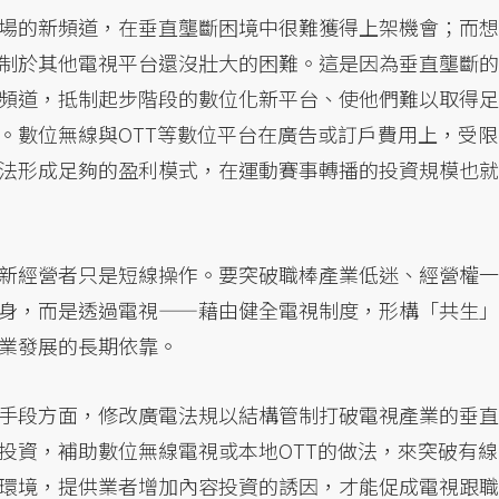
場的新頻道，在垂直壟斷困境中很難獲得上架機會；而想
制於其他電視平台還沒壯大的困難。這是因為垂直壟斷的
頻道，抵制起步階段的數位化新平台、使他們難以取得足
。數位無線與OTT等數位平台在廣告或訂戶費用上，受限
法形成足夠的盈利模式，在運動賽事轉播的投資規模也就
新經營者只是短線操作。要突破職棒產業低迷、經營權一
身，而是透過電視——藉由健全電視制度，形構「共生」
業發展的長期依靠。
手段方面，修改廣電法規以結構管制打破電視產業的垂直
投資，補助數位無線電視或本地OTT的做法，來突破有線
環境，提供業者增加內容投資的誘因，才能促成電視跟職