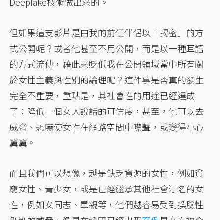
Deepfake技術做出來的。
但如果這支影片是由我的前任伴侶以「揭密」的方
式公開呢？或者他甚至不用公開，而是以一種耳語
的方式流傳，藉此來貶低我在公開領域當中所有關
於女性主義與性別的論理呢？這件事是否真的發生
完全不重要，重點是，其社會性的用途已經達成
了：降低一個女人說話的可信度，甚至，他可以去
威脅、恐嚇使女性在網路空間中噤聲，或變得小心
翼翼。
而且我們可以想像，越是缺乏資源的女性，例如貧
窮女性、青少女，或是已經繼承其他社會汙名的女
性，例如女同志、單親等，他們越容易受到換臉性
剝削的威脅，像是在韓國已經出現
案例
是女性被合