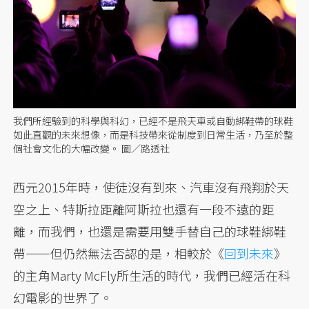
我們所經驗到的科學與科幻，已經不是飛天車或自動綁鞋帶的球鞋
如此直觀的未來想像，而是科技帶來從制度到日常生活，乃至於整
個社會文化的大幅改變。 圖／路透社
西元2015年時，使徒沒有到來、汽車沒有飛翔於天
空之上、特斯拉距離阿斯拉也還有一段不遠的距
離，而我們，也還是需要用雙手替自己的球鞋綁鞋
帶——但仍然無法否認的是，相較於《
回到未來
》
的主角Marty McFly所生活的時代，我們已經活在科
幻電影的世界了。