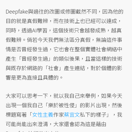
Deepfake與過往的改圖或修圖截然不同，因為他的
目的就是真假難辨，而在技術上也已經可以達成，
同時，透過AI學習，這個技術只會越發成熟，越真
假難辨。倘若今天我們無法區分真假，無論這件事
情是否曾經發生過，它也會在整個實體社會網絡中
產生「曾經發生過」的類似後果，且當這樣的技術
與既存於網路的「社會」產生連結，對於個體的影
響是更為直接且具體的。
大家可以思考一下，就以我自己來舉例，如果今天
出現一個我自己「樂於被性侵」的影片出現，然後
標題寫著「
女性主義
作家
蔡宜文
私下的樣子」，我
可能尚能出來澄清，大家還會認為這是藉由