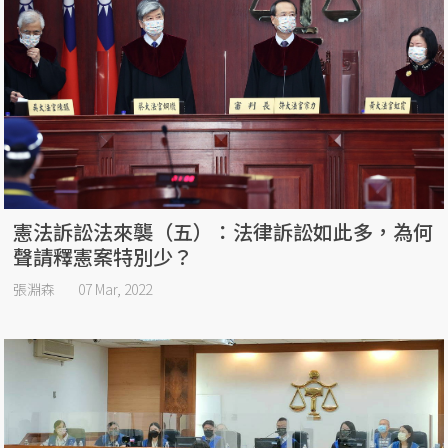
憲法訴訟法來襲（五）：法律訴訟如此多，為何
聲請釋憲案特別少？
張淵森
07 Mar, 2022