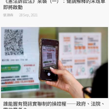
《憲法訴訟法》來襲（一）：聲請解釋的末班車
即將啟動
張淵森
28 Sep, 2021
誰能握有簡訊實聯制的操控權——政府、法院、