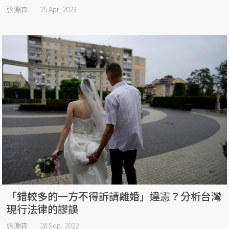
張淵森
25 Apr, 2023
「錯較多的一方不得訴請離婚」違憲？分析台灣
現行法律的謬誤
張淵森
28 Sep, 2022