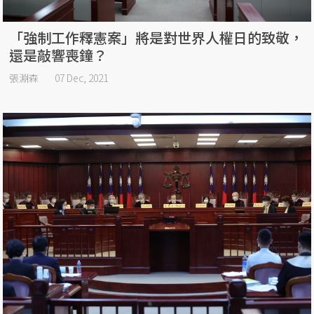
「強制工作釋憲案」將是對世界人權日的致敬，
還是敲響喪鐘？
張淵森
07 Dec, 2021