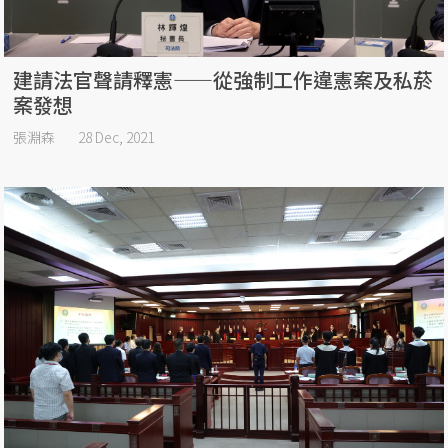
建請法官聲請釋憲——從強制工作違憲案及私菸
案發想
張淵森
28 Dec, 2021