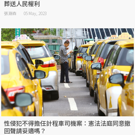
葬送人民權利
張淵森
05 May, 2023
性侵犯不得擔任計程車司機案：憲法法庭同意撤
回聲請妥適嗎？