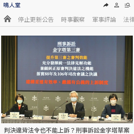
停止更新公告
時事觀察
軍事評論
法
判決違背法令也不能上訴？刑事訴訟金字塔草案