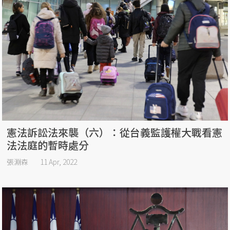
憲法訴訟法來襲（六）：從台義監護權大戰看憲
法法庭的暫時處分
張淵森
11 Apr, 2022