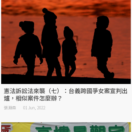
憲法訴訟法來襲（七）：台義跨國爭女案宣判出
爐，相似案件怎麼辦？
張淵森
01 Jun, 2022