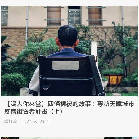
【鳴人你來當】四條棉被的故事：專訪天賦城市
反轉街賣者計畫（上）
編輯室
22 Nov, 2017