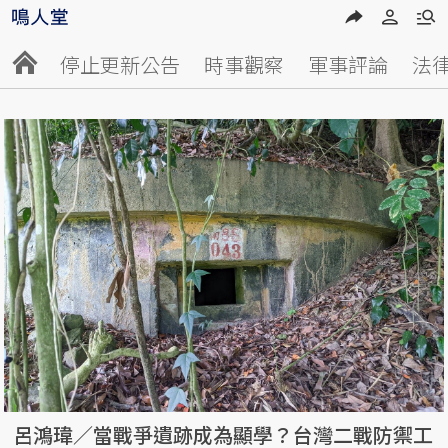
停止更新公告
時事觀察
軍事評論
法
呂鴻瑋／當戰爭遺跡成為顯學？台灣二戰防禦工