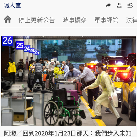
停止更新公告
時事觀察
軍事評論
法
阿潑／回到2020年1月23日那天：我們步入未知