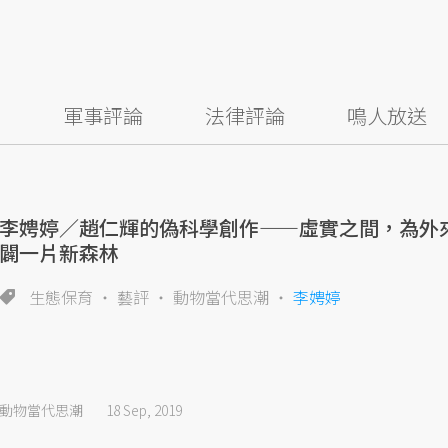
察
軍事評論
法律評論
鳴人放送
李娉婷／趙仁輝的偽科學創作——虛實之間，為外
闢一片新森林
生態保育
藝評
動物當代思潮
李娉婷
動物當代思潮
18 Sep, 2019