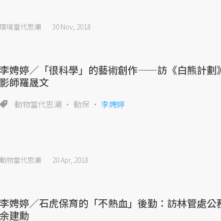
環境當代思潮
30 Nov, 2018
李娉婷／「很科學」的藝術創作——訪《白熊計劃
影師羅晟文
動物當代思潮
動保
李娉婷
動物當代思潮
20 Apr, 2018
李娉婷／石虎保育的「不熱血」後勤：訪林管處公
余建勳