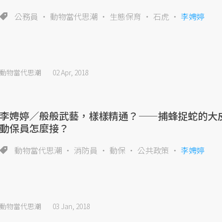
公務員
動物當代思潮
生態保育
石虎
李娉婷
動物當代思潮
02 Apr, 2018
李娉婷／般般武藝，樣樣精通？——捕蜂捉蛇的大
動保員怎麼接？
動物當代思潮
消防員
動保
公共政策
李娉婷
動物當代思潮
03 Jan, 2018