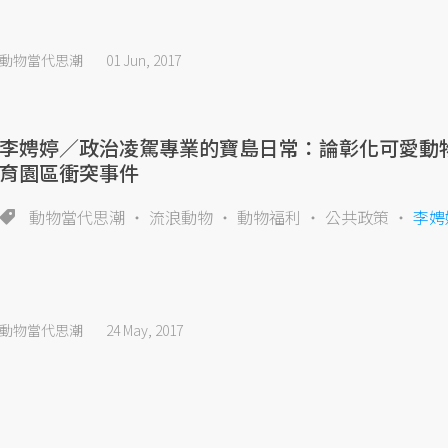
動物當代思潮
01 Jun, 2017
李娉婷／政治凌駕專業的寶島日常：論彰化可愛動
育園區衝突事件
動物當代思潮
流浪動物
動物福利
公共政策
李娉
動物當代思潮
24 May, 2017