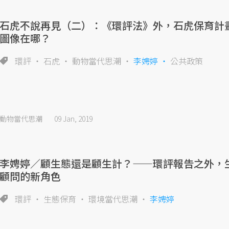
石虎不說再見（二）：《環評法》外，石虎保育計
圖像在哪？
環評
石虎
動物當代思潮
李娉婷
公共政策
動物當代思潮
09 Jan, 2019
李娉婷／顧生態還是顧生計？——環評報告之外，
顧問的新角色
環評
生態保育
環境當代思潮
李娉婷