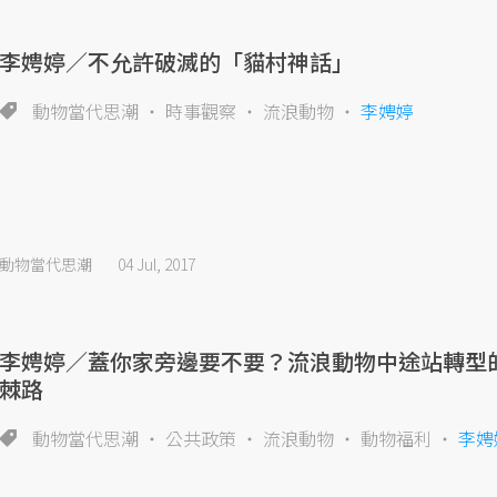
李娉婷／不允許破滅的「貓村神話」
動物當代思潮
時事觀察
流浪動物
李娉婷
動物當代思潮
04 Jul, 2017
李娉婷／蓋你家旁邊要不要？流浪動物中途站轉型
棘路
動物當代思潮
公共政策
流浪動物
動物福利
李娉