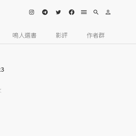
鳴人選書
影評
作者群
3
文