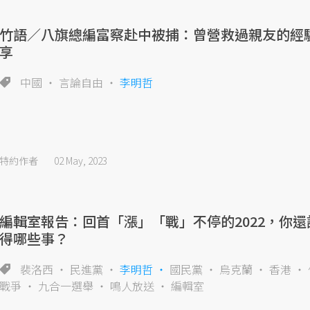
竹語／八旗總編富察赴中被捕：曾營救過親友的經
享
中國
言論自由
李明哲
特約作者
02 May, 2023
編輯室報告：回首「漲」「戰」不停的2022，你還
得哪些事？
裴洛西
民進黨
李明哲
國民黨
烏克蘭
香港
戰爭
九合一選舉
鳴人放送
編輯室