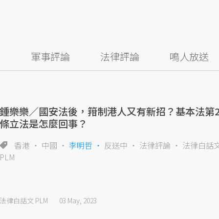
察
軍事評論
法律評論
鳴人放送
鍾樂樂／國安法後，箝制港人又有新招？基本法第2
條立法是怎麼回事？
香港
中國
李明哲
反送中
法律評論
法律白話
PLM
法律白話文 PLM
03 May, 2023