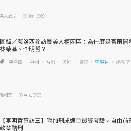
鳴人放送
09 Jan, 2023
圖輯／裴洛西參訪景美人權園區：為什麼是吾爾開
林榮基、李明哲？
裴洛西
中國
香港
美國
陳菊
李明哲
編輯室
編輯室
03 Aug, 2022
【李明哲專訪三】附加刑成返台最終考驗，自由前
軟禁酷刑