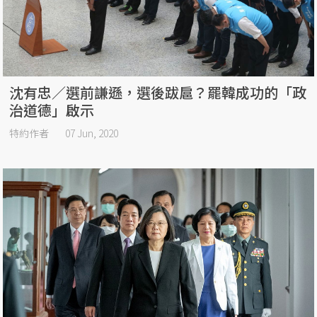
沈有忠／選前謙遜，選後跋扈？罷韓成功的「政
治道德」啟示
特約作者
07 Jun, 2020