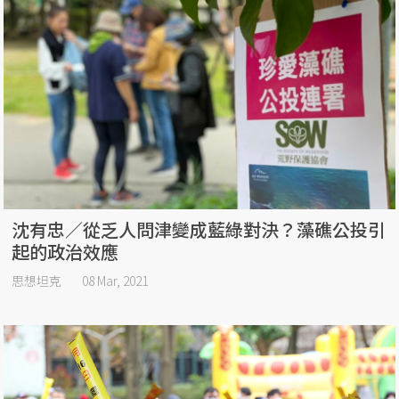
沈有忠／從乏人問津變成藍綠對決？藻礁公投引
起的政治效應
思想坦克
08 Mar, 2021