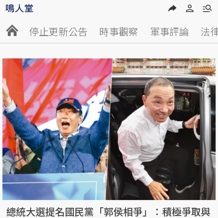
停止更新公告
時事觀察
軍事評論
法
總統大選提名國民黨「郭侯相爭」：積極爭取與