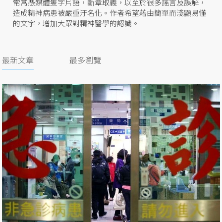
常常憑媒體隻字片語，斷章取義，以至於很多謠言及誤解，
造成精神病患被嚴重汙名化。作者希望藉由簡單而淺顯易懂
的文字，增加大眾對精神醫學的認識。
最新文章
最多瀏覽