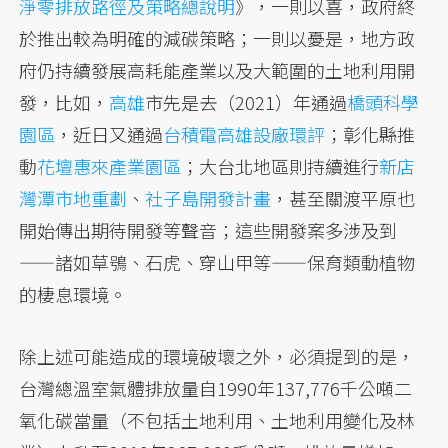
淨零排放路徑及策略總說明
》，一則以喜，政府終
於推出較為明確的減碳策略；一則以憂是，地方政
府仍持續發展高耗能產業以及大範圍的土地利用開
發，比如，
高雄
市先是去（2021）年通過
橋頭科學
園區
，近日又通過
台積電高雄設廠環評
；彰化縣推
動
花壇惠來產業園區
；大台北地區則持續進行
新店
灣潭市地重劃
、
社子島開發計畫
，甚至關渡平原也
開始傳出期待開發等聲音；這些開發案多涉及到
——諸如草鴞、石虎、穿山甲等——保育類動植物
的棲息環境。
除上述可能造成的環境破壞之外，必須提到的是，
台灣總溫室氣體排放量自1990年137,776千公噸二
氧化碳當量（不包括土地利用、土地利用變化及林