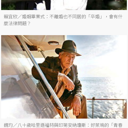
賴宜欣／婚姻畢業式：不離婚也不同居的「卒婚」，會有什
麼法律問題？
魏玓／八十歲哈里遜福特與印第安納瓊斯：好萊塢的「青春