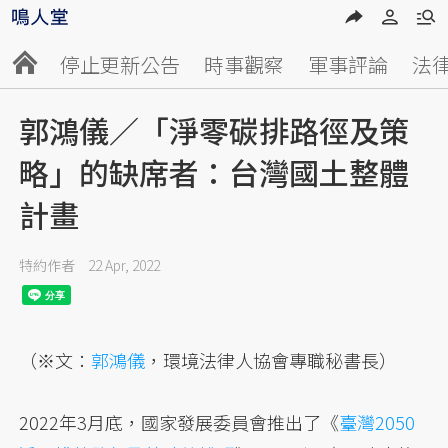
停止更新公告
時事觀察
軍事評論
法
郭鴻儀／「淨零碳排路徑及策
略」的缺席者：台灣國土整體
計畫
特約作者
22 Apr, 2022
（※文：
郭鴻儀
，環境法律人協會專職秘書長）
2022年3月底，國家發展委員會推出了《
臺灣2050