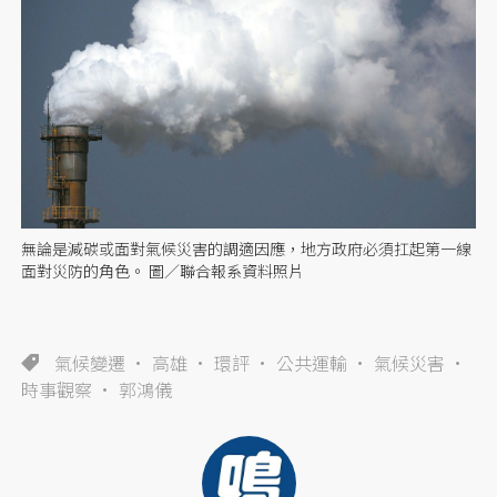
無論是減碳或面對氣候災害的調適因應，地方政府必須扛起第一線
面對災防的角色。 圖／聯合報系資料照片
氣候變遷
高雄
環評
公共運輸
氣候災害
時事觀察
郭鴻儀