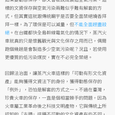
樣的文資保存與空氣污染兩難似乎難有解套的方
式，但其實這就跟傳統廟宇是否要全面禁絕燒香拜
拜一樣，為了環保是可以減量，但
不能全面趕盡殺
絕
。在台鐵都快全島幹線電氣化的情況下，蒸汽火
車就真的只是懷舊觀光與文化保存之用而已，偶爾
跑個幾趟是會製造多少空氣污染呢？況且，若使用
更優質的低污染煤炭，實在不必完全禁絕。
回歸法治面，讓蒸汽火車這樣的「可動有形文化資
產」能夠獲得文資法下的身份，獲得動態保存的
「例外」，恐怕是解套的方式之一。不過在臺灣，
珍貴火車的保存，一直是個相當棘手的問題，因為
火車屬工業革命後之科技文明產物，它與傳統上所
認知的「古蹟」這種不可動的文化資產有些不同，