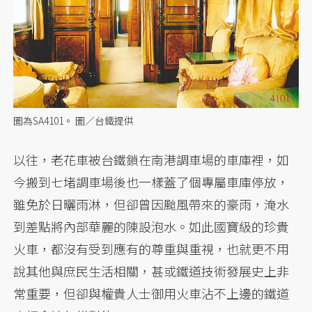
圖為SA4101。 圖／台鐵提供
以往，老花車被台鐵鎖在南港調車場的車庫裡，如
今搬到七堵調車場後也一樣蓋了個專屬車庫停放，
雖免於日曬雨淋，但卻曾因颱風帶來的豪雨，淹水
到差點將內部華麗的陳設泡水。如此國寶級的珍貴
火車，都沒有受到應有的尊重與重視，也就更不用
說其他與庶民生活相關，甚或鐵道技術發展史上非
常重要，但卻與權貴人士御用火車沾不上邊的鐵道