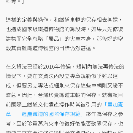
料等。」
這樣的定義與操作，和鐵道車輛的保存相去甚遠，
也造成國家級鐵道博物館的籌設時，如果只先修復
建物而完全忽略「展品」的火車本身，那修好的空
殼其實離鐵道博物館的目標仍然甚遠。
在文資法已經於2016年修過，短期內無法再修法的
情況下，要在文資法內設立專章規範似乎難以達
成，但要另立專法或細則來保存這些車輛則又緩不
濟急。因此，台灣珍貴鐵道車輛的保存，就有賴目
前國際上鐵道文化遺產操作時常被引用的
「里加憲
章——遺產鐵道的國際保存規範」
來作為保存之參
考。至於珍貴蒸汽火車修復好後能否動態保存，也
需要未來文資法修法後賦予文資身份，才比較可能