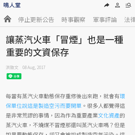
停止更新公告
時事觀察
軍事評論
法
讓蒸汽火車「冒煙」也是一種
重要的文資保存
洪致文
08 Aug, 2017
每當有蒸汽火車動態保存重修後出來跑，就會有
環
保單位說這是製造空污而要開單
。很多人都覺得這
是非常荒謬的事情，因為作為重要產業
文化資產
的
蒸汽火車，不燒煤不冒煙那還叫蒸汽火車嗎？但是
如果要動態保存，卻又會被說成製造空氣污染。這