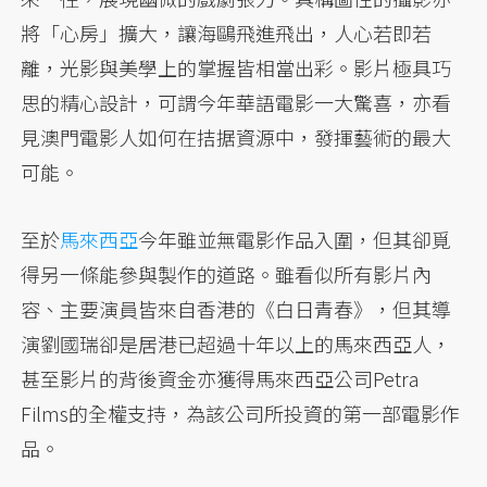
將「心房」擴大，讓海鷗飛進飛出，人心若即若
離，光影與美學上的掌握皆相當出彩。影片極具巧
思的精心設計，可謂今年華語電影一大驚喜，亦看
見澳門電影人如何在拮据資源中，發揮藝術的最大
可能。
至於
馬來西亞
今年雖並無電影作品入圍，但其卻覓
得另一條能參與製作的道路。雖看似所有影片內
容、主要演員皆來自香港的《白日青春》，但其導
演劉國瑞卻是居港已超過十年以上的馬來西亞人，
甚至影片的背後資金亦獲得馬來西亞公司Petra
Films的全權支持，為該公司所投資的第一部電影作
品。