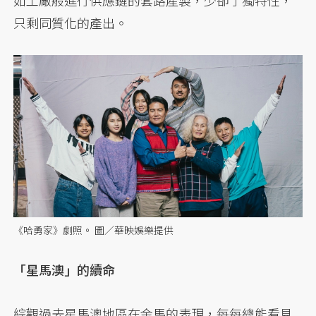
只剩同質化的產出。
《哈勇家》劇照。 圖／華映娛樂提供
「星馬澳」的續命
綜觀過去星馬澳地區在金馬的表現，每每總能看見