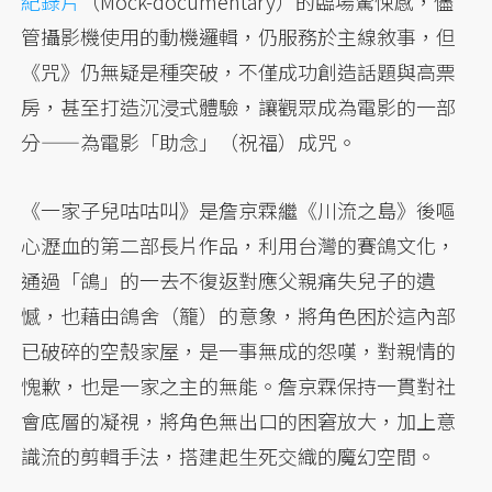
紀錄片
（Mock-documentary）的臨場驚悚感，儘
管攝影機使用的動機邏輯，仍服務於主線敘事，但
《咒》仍無疑是種突破，不僅成功創造話題與高票
房，甚至打造沉浸式體驗，讓觀眾成為電影的一部
分——為電影「助念」（祝福）成咒。
《一家子兒咕咕叫》是詹京霖繼《川流之島》後嘔
心瀝血的第二部長片作品，利用台灣的賽鴿文化，
通過「鴿」的一去不復返對應父親痛失兒子的遺
憾，也藉由鴿舍（籠）的意象，將角色困於這內部
已破碎的空殼家屋，是一事無成的怨嘆，對親情的
愧歉，也是一家之主的無能。詹京霖保持一貫對社
會底層的凝視，將角色無出口的困窘放大，加上意
識流的剪輯手法，搭建起生死交織的魔幻空間。