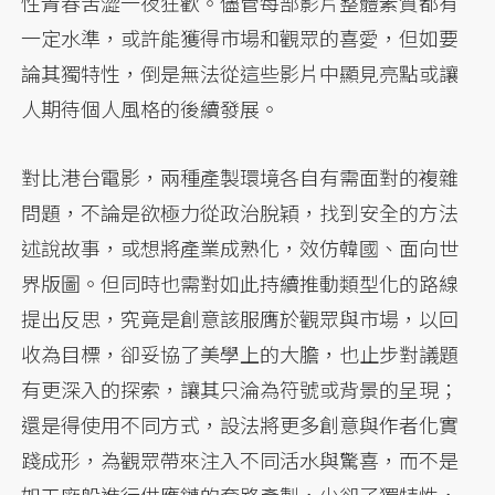
性青春苦澀一夜狂歡。儘管每部影片整體素質都有
一定水準，或許能獲得市場和觀眾的喜愛，但如要
論其獨特性，倒是無法從這些影片中顯見亮點或讓
人期待個人風格的後續發展。
對比港台電影，兩種產製環境各自有需面對的複雜
問題，不論是欲極力從政治脫穎，找到安全的方法
述說故事，或想將產業成熟化，效仿韓國、面向世
界版圖。但同時也需對如此持續推動類型化的路線
提出反思，究竟是創意該服膺於觀眾與市場，以回
收為目標，卻妥協了美學上的大膽，也止步對議題
有更深入的探索，讓其只淪為符號或背景的呈現；
還是得使用不同方式，設法將更多創意與作者化實
踐成形，為觀眾帶來注入不同活水與驚喜，而不是
如工廠般進行供應鏈的套路產製，少卻了獨特性，