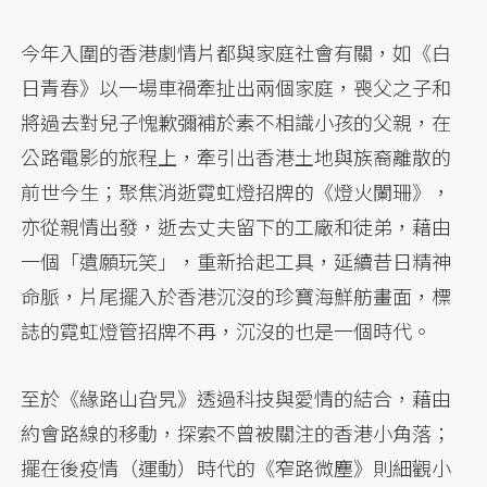
今年入圍的香港劇情片都與家庭社會有關，如《白
日青春》以一場車禍牽扯出兩個家庭，喪父之子和
將過去對兒子愧歉彌補於素不相識小孩的父親，在
公路電影的旅程上，牽引出香港土地與族裔離散的
前世今生；聚焦消逝霓虹燈招牌的《燈火闌珊》，
亦從親情出發，逝去丈夫留下的工廠和徒弟，藉由
一個「遺願玩笑」，重新拾起工具，延續昔日精神
命脈，片尾擺入於香港沉沒的珍寶海鮮舫畫面，標
誌的霓虹燈管招牌不再，沉沒的也是一個時代。
至於《緣路山旮旯》透過科技與愛情的結合，藉由
約會路線的移動，探索不曾被關注的香港小角落；
擺在後疫情（運動）時代的《窄路微塵》則細觀小