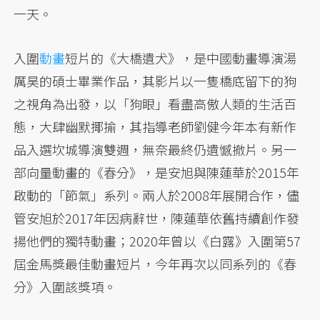
一天。
入圍
動畫
短片的《大橋遺犬》，是中國動畫導演湯
厲昊的碩士畢業作品，其影片以一隻橋底留下的狗
之視角為出發，以「狗眼」看盡高傲人類的生活百
態，大肆幽默揶揄，其指導老師劉健今年本有新作
品入選坎城導演雙週，無奈最終仍遺憾撤片。另一
部向量動畫的《春分》，是安旭與陳蓮華於2015年
啟動的「節氣」系列。兩人於2008年展開合作，儘
管安旭於2017年因病辭世，陳蓮華依舊持續創作發
揚他們的獨特動畫；2020年曾以《白露》入圍第57
屆金馬獎最佳動畫短片，今年再次以同系列的《春
分》入圍該獎項。