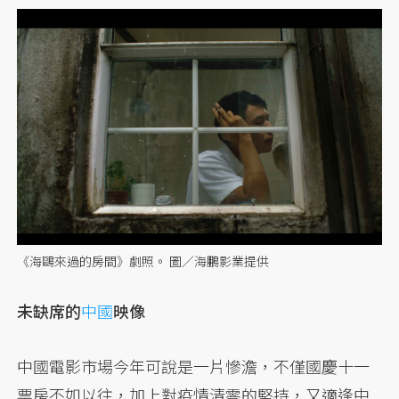
《海鷗來過的房間》劇照。 圖／海鵬影業提供
未缺席的
中國
映像
中國電影市場今年可說是一片慘澹，不僅國慶十一
票房不如以往，加上對疫情清零的堅持，又適逢中