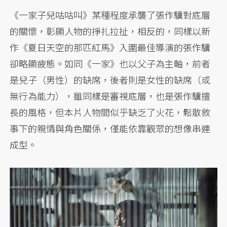
《一家子兒咕咕叫》某種程度承襲了張作驥對底層
的關懷，彰顯人物的掙扎拉扯，相反的，同樣以新
作《夏日天空的那匹紅馬》入圍最佳導演的張作驥
卻略顯疲態。如同《一家》也以父子為主軸，前者
是兒子（男性）的缺席，後者則是女性的缺席（或
無行為能力），雖同樣是審視底層，也是張作驥擅
長的風格，但本片人物間似乎缺乏了火花，鬆散敘
事下的親情與角色關係，僅能依靠觀眾的想像串連
成型。