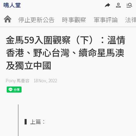
停止更新公告
時事觀察
軍事評論
法
金馬59入圍觀察（下）：溫情
香港、野心台灣、續命星馬澳
及獨立中國
Pony 馬曼容
18 Nov, 2022
▍上篇：