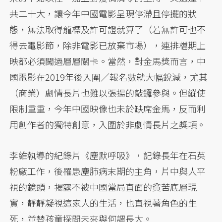
共二十大，讓今年中國電影呈現停滯且停擺的狀
態，無法取得龍標及許可證就算了（若無許可也不
得去電影節，除非電影已放棄市場），連排檔期上
映都必須闖過層層關卡。當然，對金馬獎而言，中
國電影在2019年後入圍／報名數就大幅銳減，尤其
（商業）劇情長片也難以張揚的敲鑼參與。但縱使
限制重重，今年中國映像也未於缺席金馬，反而利
用創作者的獨特創意，入圍於非劇情長片之獎項。
李維執導的紀錄片《塵默呼吸》，記錄長年在石英
粉廠工作，後罹患塵肺病末期的主角，片中與人平
視的鏡頭，揭露不被中國當局直面的貧苦底層現
實，靜靜凝視這家人的生活，也直視著角色的生
死，並替孩童探問未來與何謂長大。