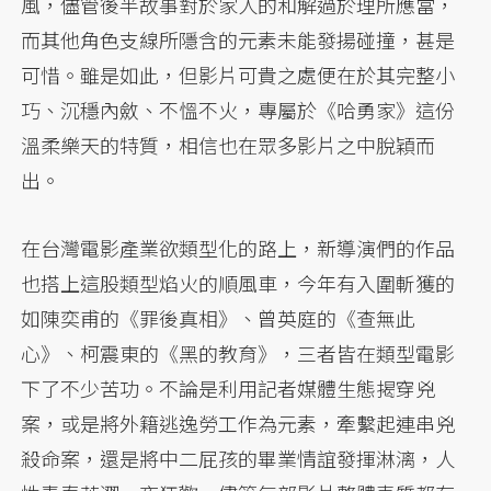
風，儘管後半故事對於家人的和解過於理所應當，
而其他角色支線所隱含的元素未能發揚碰撞，甚是
可惜。雖是如此，但影片可貴之處便在於其完整小
巧、沉穩內斂、不慍不火，專屬於《哈勇家》這份
溫柔樂天的特質，相信也在眾多影片之中脫穎而
出。
在台灣電影產業欲類型化的路上，新導演們的作品
也搭上這股類型焰火的順風車，今年有入圍斬獲的
如陳奕甫的《罪後真相》、曾英庭的《查無此
心》、柯震東的《黑的教育》，三者皆在類型電影
下了不少苦功。不論是利用記者媒體生態揭穿兇
案，或是將外籍逃逸勞工作為元素，牽繫起連串兇
殺命案，還是將中二屁孩的畢業情誼發揮淋漓，人