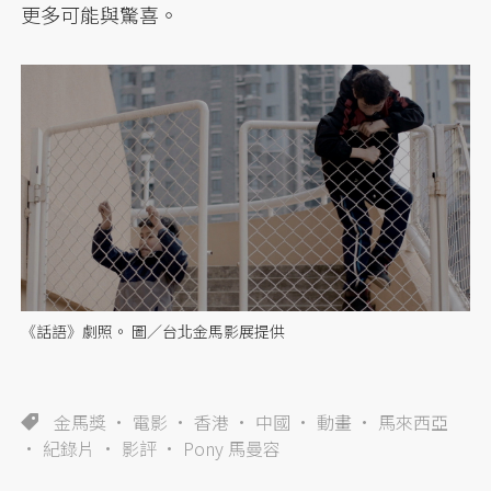
更多可能與驚喜。
《話語》劇照。 圖／台北金馬影展提供
金馬獎
電影
香港
中國
動畫
馬來西亞
紀錄片
影評
Pony 馬曼容