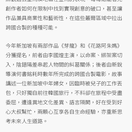
創作者如何在限制中找到實現創意的破口，甚至讓
作品兼具商業性和藝術性，在這些蕞爾區域中拉出
跨國合製的種種可能。
今年新加坡有兩部作品《芽龍》和《花路阿朱媽》
分獲提名，前者由李國煌主演，以命案、綁架案切
入，陰錯陽差串起人物間的糾葛關係；後者由新銳
導演何書銘耗時數年所完成的跨國合製電影，故事
講述一位新加坡中年婦女，因臨時被兒子的工作丟
包，只好獨自前往韓國旅行，不料卻在旅程中受盡
委屈，遭逢異地文化差異、語言隔閡，好在受到好
心大叔幫忙，兩顆心互享各自生命經驗，亦重新思
考未來人生道路。