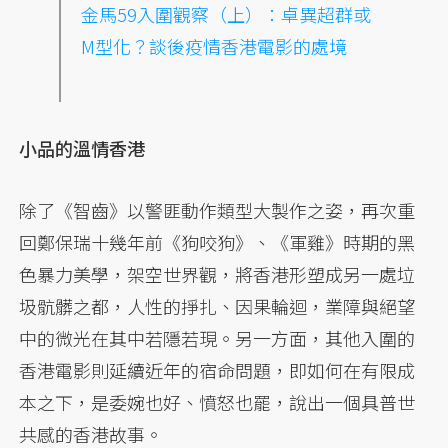
金馬59入圍觀察（上）：卓異超群或
M型化？談後疫情
香港
電影
的處境
小品的溫情香港
除了《智齒》以警匪動作類型大製作之姿，再次重
回鄭保瑞十幾年前《狗咬狗》、《軍雞》時期的黑
色暴力美學，架空世界觀，將香港形塑成另一處垃
圾骯髒之都，人性的掙扎、因果輪迴，業障與絕望
中的微光在其中若隱若現。另一方面，其他入圍的
香港電影則延續近年的宿命問題，即如何在有限成
本之下，是委婉也好、憤怒也罷，說出一個具普世
共感的香港故事。