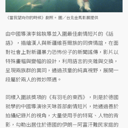
《當我望向你的時候》劇照。 圖／台北金馬影展提供
由中國導演李銘執導並入圍最佳劇情短片的《話
語》，描繪漢人與新疆維吾爾族的同儕情誼，在面
對社會上對新疆暴力恐怖份子的新聞謠傳，影片以
特殊畫幅與變幅的設計，利用語言的夾雜與交換，
呈現兩族群的異同，通過孩童的純真視野，展開一
段屬於兩人的微妙際遇。
同樣入圍該獎項的《有羽毛的東西》，則是於德國
就學的中國導演徐天琳首部劇情短片，她通過善於
拍攝紀錄片的視角，大量使用手的特寫、人物的背
影，勾勒出居住於德國的伊朗－阿富汗難民家庭的