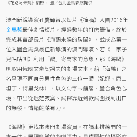
《花路阿朱媽》劇照。 圖／台北金馬影展提供
澳門新銳導演孔慶輝曾以短片《撞牆》入圍2016年
金馬獎
最佳劇情短片，經過數年的打磨籌備，終於
完成其首部長片《海鷗來過的房間》，並成為第一
位入圍金馬獎最佳新導演的澳門導演。若《一家子
兒咕咕叫》利用「鴿」寄寓家的意象，那《海鷗》
則取用俄國文豪契訶夫的劇場文本，藉「海鷗」之
名呈現不同身分男性角色的三位一體（妮娜、康士
坦丁、特里戈林），以文句字卡鋪層、疊合角色心
境，帶出從迷茫寂寞、試探靠近到欲試圖找到出口
的爆發，情緒飽滿有力。
《海鷗》更找來澳門劇場演員，在讀本排練間的一
來一往，展現幽微的戲劇張力。具構圖性的攝影亦