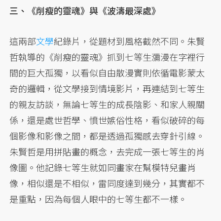
三、《削瘦的靈魂》與《波濤最深處》
這兩部
文學
紀錄片，從題材到風格截然不同。朱賢
哲執導的《削瘦的靈魂》抓到七等生瀰漫在字裡行
間的巨大孤獨，以看似自由散漫實則依循電影蒙太
奇的邏輯，從文學接到情境影片，再連結到七等生
的親友訪談，無論七等生的成長陰影、和家人親關
係，還是處世哲學、憤世嫉俗性格，看似破碎的每
個影像和影像之間，都是透過孤獨感去穿針引線。
朱賢哲是用拼貼畫的概念，去完成一張七等生的肖
像圖。他記錄七等生就如同畫家在幫模特兒畫肖
像，相似還是不相似，雷同度達到幾分，其實都不
是重點，因為每個人眼中的七等生都不一樣。