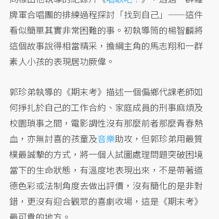
牌軍合唱團的排練過程探討「找到自己」——這件
看似簡單其實非常困難的事。初執導筒的楊智麟將
這個故事說得相當精采，擔綱主角的馬志翔和一群
素人小孩的表現居功厥偉。
郭珍弟執導的《期末考》描述一個偏鄉代課老師如
何掙扎於自己的工作合約、家庭成員的刑事麻煩及
校園瑣事之間，電影調性沒有那麼前者那麼青春熱
血，亦無討喜的孩童及
音樂
助攻，但郭珍弟用最質
樸最誠摯的方式，將一個人試圖處理問題突破困境
當下的生命狀態，有溫度地表現出來，不是帶著道
德色彩或法制角度去做出評價，沒有簡化的是非對
錯，更沒有迎合觀眾的喜劇收場，這是《期末考》
最可貴的地方。