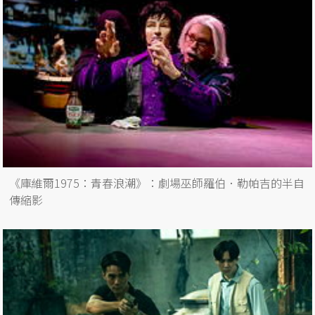
《庫維爾1975：青春浪潮》：劇場巫師羅伯．勒帕吉的半自
傳縮影