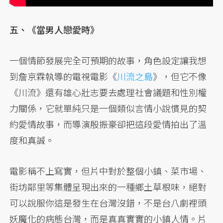
五、《當男人戀愛時》
一個情節發展完全可預期的故事，角色設定讓我想
到詹京霖執導的電視電影《
川流之島
》，但它不像
《川流》還有雄心壯志要去處理社會議題和性別權
力關係，它就單純只是一個類似言情小說慣見的契
約愛情故事，而導演殷振豪卻把這段愛情拍出了溫
度和真誠。
電影稱不上寫實，但片中對於整個小鎮、菜市場、
街坊鄰里等集體呈現出來的一種鄉土草根味，絕對
可以說服你這是發生在台灣沒錯，不是台八劇裡頭
妖魔化的病態台灣，而是真真實實的小鎮人情。片