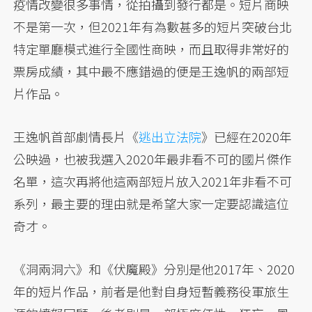
疫情改變很多事情，從拍攝到發行都是。短片商映
不是第一次，但2021年有為數甚多的短片突破台北
特定單廳模式進行全國性商映，而且取得非常好的
票房成績，其中最不應錯過的便是王逸帆的兩部短
片作品。
王逸帆首部劇情長片《
逃出立法院
》已經在2020年
公映過，也被我選入2020年最非看不可的國片傑作
名單，這次再將他這兩部短片放入2021年非看不可
系列，最主要的理由就是希望大家一定要認識這位
奇才。
《洞兩洞六》和《伏魔殿》分別是他2017年、2020
年的短片作品，前者是他對自身短暫義務役軍旅生