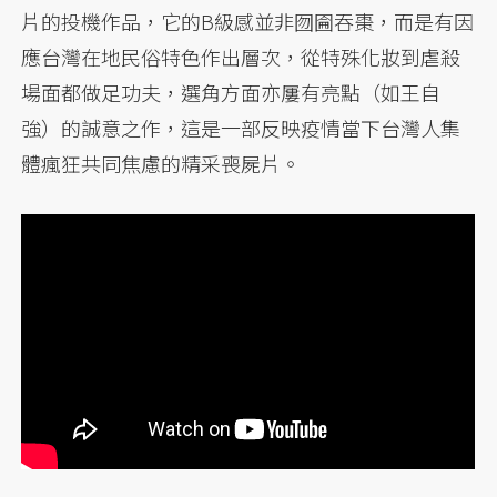
片的投機作品，它的B級感並非囫圇吞棗，而是有因
應台灣在地民俗特色作出層次，從特殊化妝到虐殺
場面都做足功夫，選角方面亦屢有亮點（如王自
強）的誠意之作，這是一部反映疫情當下台灣人集
體瘋狂共同焦慮的精采喪屍片。