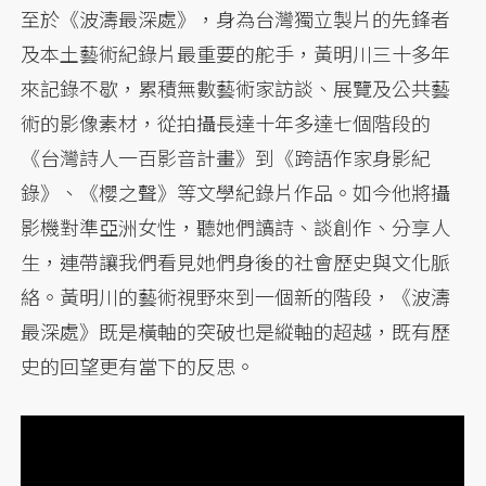
至於《波濤最深處》，身為台灣獨立製片的先鋒者
及本土藝術紀錄片最重要的舵手，黃明川三十多年
來記錄不歇，累積無數藝術家訪談、展覽及公共藝
術的影像素材，從拍攝長達十年多達七個階段的
《台灣詩人一百影音計畫》到《跨語作家身影紀
錄》、《櫻之聲》等文學紀錄片作品。如今他將攝
影機對準亞洲女性，聽她們讀詩、談創作、分享人
生，連帶讓我們看見她們身後的社會歷史與文化脈
絡。黃明川的藝術視野來到一個新的階段，《波濤
最深處》既是橫軸的突破也是縱軸的超越，既有歷
史的回望更有當下的反思。