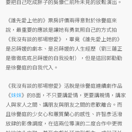
要把自己吃成胖子的吳慷仁前所未見的放鬆演出。
《誰先愛上他的》票房評價兩得意對於徐譽庭來
說，最重要的應該是讓她有勇氣照自己的方式拍
《我沒有談的那場戀愛》，畢竟《誰先愛上她的》
是呂蒔媛的劇本、是呂蒔媛的人生經歷（劉三蓮正
是徹徹底底呂蒔媛的自我投射），但是這回郭勤勤
是徐譽庭的自我代入。
《我沒有談的那場戀愛》活脫是徐譽庭連續劇作品
《
妹妹
》的B面，不只要講愛情，更要講親情，講家
人與家人之間、講朋友與朋友之間的悲歡離合。而
且徐譽庭的少女心和蕙質蘭心的感性、許智彥活潑
放肆的影像調度，在這兩位導演的二度合作中更微