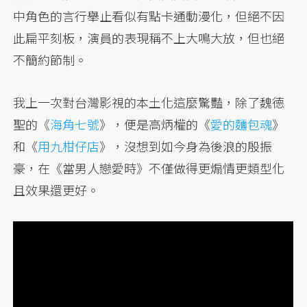
中角色的言行舉止看似有點卡通動漫化，但絕不因
此扁平刻板，演員的表現稱不上大鳴大放，但也絕
不簡約節制。
我上一次對台灣影視的本土化這麼驚豔，除了魏德
聖的《
海角七號
》，便是高炳權的《
愛的麵包魂
》
和《
用九柑仔店
》，沒想到如今身為後浪的殷振
豪，在《當男人戀愛時》不僅做得更煽情更類型化
且效果還更好。