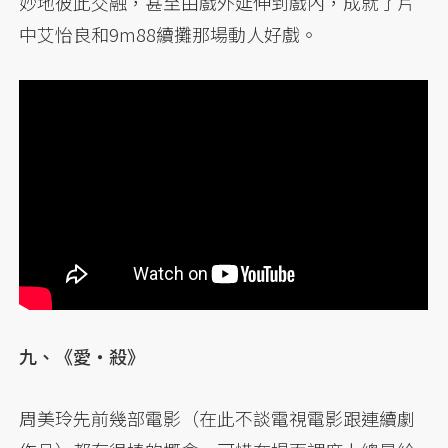
妙地彼此交融，甚至由戲外延伸到戲內，成就了片
中艾怡良和9m88續攤那場動人好戲。
九、《愛・殺》
周美玲先前幾部電影（在此不談電視電影跟連續劇