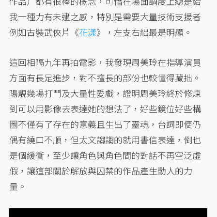
作品）都有很棒的概念，可惜在場面調度上總是給
我一種力有未逮之感，特別是需要大量技術支援者
例如古裝武俠片《
花漾
》，左支右絀最是明顯。
這回相隔九年再拍電影，我發現周美玲在指導演員
方面有長足進步，對不擅長的部份也較懂得藏拙。
陽靚幾場打鬥及大量性愛戲，證明周美玲終於修煉
到可以用影像去表達她的想法了，好些鏡位好些構
圖不僅有了存在的意義且生出了靈魂，台詞即便仍
偶有繞口不順，但太文謅謅的就用書信表達，倒也
是個緩衝，至少讓角色與角色間的對話不再空泛虛
假，讓這部關於解放與囚禁的作品產生動人的力
量。