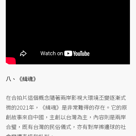
八、《緝魂》
在合拍片這個概念隨著兩岸影視大環境丕變逐漸式
微的2021年，《緝魂》是非常難得的存在。它的原
創故事來自中國，主創以台灣為主，內容則是兩岸
合璧，既有台灣的民俗儀式，亦有對岸擦邊球的社