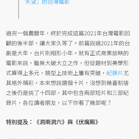
失望」的台灣電影
過完一個農曆年，終於完成這篇2021年台灣電影回
顧的後半部，讓大家久等了。前篇說過2021年的台
劇是大年，台片則相形小年。就有正式商業放映的
電影來說，雖無大破大立之作，但從題材到美學形
式算得上多元，類型上技術上屢有突破，
紀錄片
尤
其格外精彩，本來想說選個十片，沒想到幾番割捨
之後仍是挑了十四部，其中包含兩部短片和三部紀
錄片，各位讀者朋友，以下你看了幾部呢？
特別提及：《洞兩洞六》與《伏魔殿》