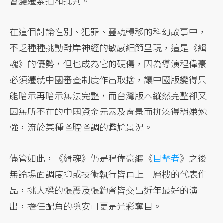
會變遷素描和批判。
在這個討論性別、犯罪、靈魂轉移的科幻故事中，
不乏種種挑動對岸神經的敏感細節呈現，這是《緝
魂》的優勢，但也成為它的硬傷，因為導演程偉豪
必須遷就中國審查制度作出取捨，讓中國版變得只
能暗示再暗示無法完整，而台灣版本縱然完整卻又
因無所不在的中國資金元素及背景而拼湊得稍嫌勉
強，流於某種怪腔怪調的尷尬景況。
儘管如此，《緝魂》仍是程偉豪繼《
目擊者
》之後
無論場面調度抑或技術執行皆再上一層樓的代表作
品，挑大樑的張震及張鈞甯皆交出近年最好的演
出，擔任配角的孫安可更是光彩奪目。