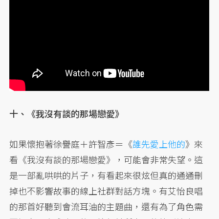
十、《我沒有談的那場戀愛》
如果懷抱著徐譽庭＋許智彥＝《
誰先愛上他的
》來
看《我沒有談的那場戀愛》，可能會非常失望。這
是一部亂哄哄的片子，有看起來很炫但真的通通刪
掉也不影響故事的線上社群對話方塊。有艾怡良唱
的那首好聽到會流耳油的主題曲，還有為了角色需