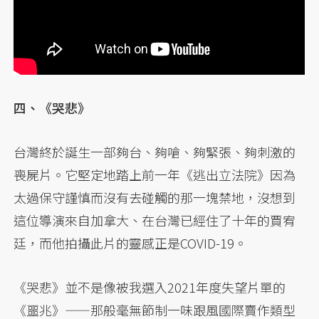
四、《哭悲》
台灣終於誕生一部夠台、夠嗆、夠緊張、夠刺激的
喪屍片。它堅定地踏上前一年《逃出立法院》因為
太過保守謹慎而沒有去碰觸的那一塊禁地，沒想到
這位導演來自加拿大、在台灣已經住了十年的賈宥
廷，而他拍攝此片的靈感正是COVID-19。
《哭悲》並不是像被我選入2021年度失望片單的
《噩兆》——那般毫無節制一味跟風國際賣作類型