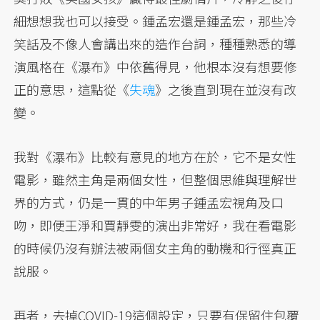
細想想我也可以接受。鍾孟宏還是鍾孟宏，那些冷
笑話及不像人會講出來的造作台詞，種種熟悉的導
演風格在《瀑布》中依舊得見，他根本沒有想要修
正的意思，這點從《
失魂
》之後直到現在並沒有改
變。
我對《瀑布》比較有意見的地方在於，它不是女性
電影，雖然主角是兩個女性，但整個思維與理解世
界的方式，仍是一貫的中年男子鍾孟宏視角及口
吻，即便王淨和賈靜雯的演出非常好，我在看電影
的時候仍沒有辦法被兩個女主角的動機和行徑真正
說服。
再者，去掉COVID-19這個設定，只要有保留住包覆