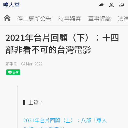
停止更新公告
時事觀察
軍事評論
法
2021年台片回顧（下）：十四
部非看不可的台灣電影
鄭秉泓
04 Mar, 2022
▍上篇：
2021年台片回顧（上）：八部「讓人