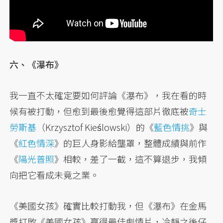
六、《瀑布》
我一直不太確定要如何評論《瀑布》，我在看的時
候有被打動，但愈到最後愈覺得這部片徹底被
奇士
勞斯基
（Krzysztof Kieślowski）的《
藍色情挑
》與
《
紅色情深
》的巨人身影給壟罩，整體成績與前作
《
陽光普照
》相較，差了一截，這不算退步，我傾
向把它看成未竟之業。
《美國女孩》確實比較打動我，但《瀑布》在金馬
獎打敗《美國女孩》贏得最佳劇情片，冷靜之後仔