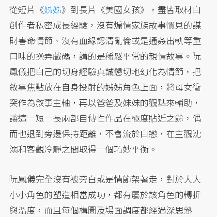
從短片《
姊姊
》到長片《美國女孩》，盡皆取材自
創作者私密成長經驗，沒有煽情家族故事慣見的謀
財害命情節、沒有血緣認清亂倫或是通姦出軌等重
口味的操弄戲碼，講的是稀鬆平常的親情故事。阮
鳳儀把自己的切身經驗真誠懇切地幻化為情節，把
敘事焦點放在自身投射的姊姊角色上面，將母女衝
突作為敘事主軸，再以爸爸及妹妹的觀點來輔助，
讓這一短一長兩部自傳性作品在極度貼近之餘，偶
而也退到旁邊保持距離，不會流於自戀，在主觀沈
溺和客觀冷靜之間取得一個巧妙平衡。
阮鳳儀完全沒有被旁白或是情節架著走，對於大大
小小角色的塑造相當成功，都有屬於該角色的轉折
與溫度，而且每個構圖及場面調度都經過深思熟