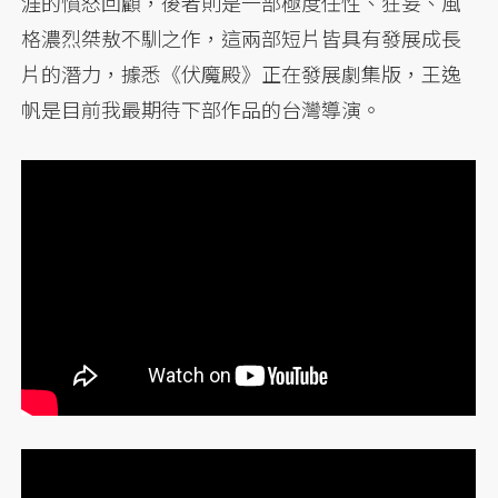
涯的憤怒回顧，後者則是一部極度任性、狂妄、風
格濃烈桀敖不馴之作，這兩部短片皆具有發展成長
片的潛力，據悉《伏魔殿》正在發展劇集版，王逸
帆是目前我最期待下部作品的台灣導演。