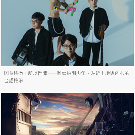
因為稀微，所以鬥陣——雜談拍謝少年，貼近土地與內心的
台語搖滾