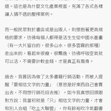
道。這也是為什麼文化產業裡面，充滿了各式各樣
讓人猜不透的壓榨案例。
而一般民眾對於書店或是出版人，則懷抱著更高規
格的要求，彷彿每個人都得是活生生從中國水墨畫
（有一大片留白的，很多山水，很多雲霧的那種）
走出來的，看起來很瘦，很飄逸，彷彿呼吸空氣就
可以活，不需要計較金錢，才是真正有風骨。
過去，我曾因為做了太多書籍行銷活動，而被人提
醒「要相信文字的力量」（意思是好東西自己會賣
出去，不用想行銷花招去推）。如今我真想回頭跟
對方說：我當初就是「只」相信文字的力量，才會
和別人合組「吃土大聯盟」，你有餘裕吹冷氣翻書