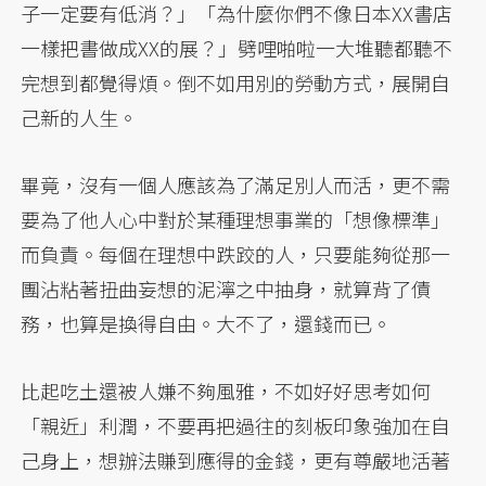
子一定要有低消？」「為什麼你們不像日本XX書店
一樣把書做成XX的展？」劈哩啪啦一大堆聽都聽不
完想到都覺得煩。倒不如用別的勞動方式，展開自
己新的人生。
畢竟，沒有一個人應該為了滿足別人而活，更不需
要為了他人心中對於某種理想事業的「想像標準」
而負責。每個在理想中跌跤的人，只要能夠從那一
團沾粘著扭曲妄想的泥濘之中抽身，就算背了債
務，也算是換得自由。大不了，還錢而已。
比起吃土還被人嫌不夠風雅，不如好好思考如何
「親近」利潤，不要再把過往的刻板印象強加在自
己身上，想辦法賺到應得的金錢，更有尊嚴地活著