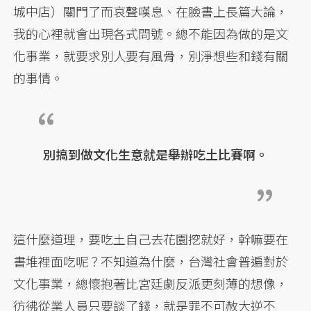
城中店）關門了而哀聲嘆息、在臉書上長篇大論，
我的心裡就會出現各式問號。總不能因為做的是文
化事業，就要求別人要有風骨，別淨想些和錢有關
的事情。
別搞到做文化生意就是舉辦吃土比賽啊。
這什麼道理，要吃土自己去花園挖就好，幹嘛要在
書堆裡面吃呢？不知道為什麼，台灣社會普遍對於
文化事業，總懷抱著比宮廷劇反派更刻薄的想像，
彷彿從業人員只要談了錢，就是罪不可赦大逆不