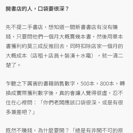
開書店的人，口袋要很深？
先不提二手書店，想知道一間新書書店有沒有賺
錢，只要問他們一個月大概賣幾本書，然後用單本
書獲利約莫三成反推回去，同時扣除店家一個月的
大概成本（店租＋店員＋裝潢＋水電），就一清二
楚了。
乍聽之下厲害的書籍銷售數字，500本，800本，轉
換成實際獲利數字後，真的會讓人覺得很虛，忍不
住在心裡問：「你們老闆應該口袋很深，或是有很
多兼差吧？」
既然不賺錢，為什麼要開？「總是有非開不可的原