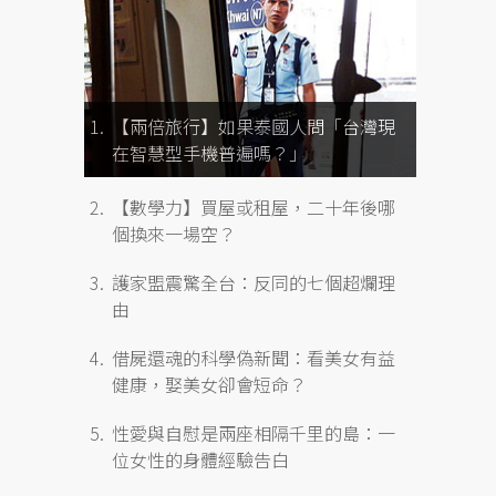
【兩倍旅行】如果泰國人問「台灣現
在智慧型手機普遍嗎？」
【數學力】買屋或租屋，二十年後哪
個換來一場空？
護家盟震驚全台：反同的七個超爛理
由
借屍還魂的科學偽新聞：看美女有益
健康，娶美女卻會短命？
性愛與自慰是兩座相隔千里的島：一
位女性的身體經驗告白