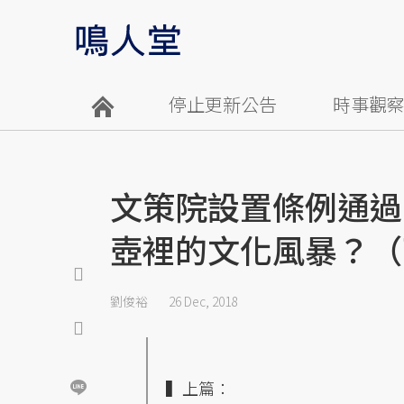
停止更新公告
時事觀
文策院設置條例通過
壺裡的文化風暴？（
劉俊裕
26 Dec, 2018
▍上篇：