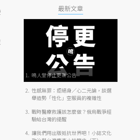
最新文章
釐
策
鳴人堂停止更新公告
性感無罪：拒絕身／心二元論，談選
舉造勢「性化」空服員的複雜性
戰時醫療救護該怎麼做？俄烏戰爭經
驗給台灣的提醒
讓我們用出版抵抗世界吧！小誌文化