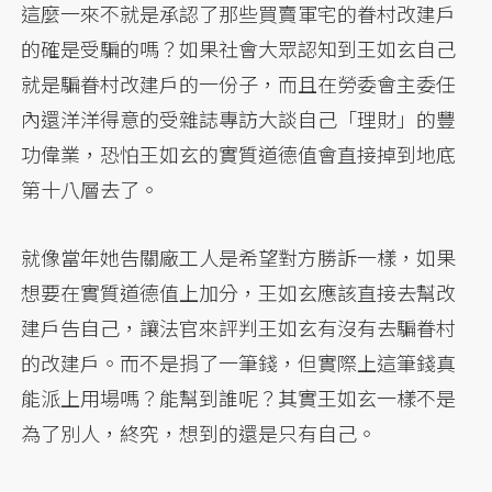
這麼一來不就是承認了那些買賣軍宅的眷村改建戶
的確是受騙的嗎？如果社會大眾認知到王如玄自己
就是騙眷村改建戶的一份子，而且在勞委會主委任
內還洋洋得意的受雜誌專訪大談自己「理財」的豐
功偉業，恐怕王如玄的實質道德值會直接掉到地底
第十八層去了。
就像當年她告關廠工人是希望對方勝訴一樣，如果
想要在實質道德值上加分，王如玄應該直接去幫改
建戶告自己，讓法官來評判王如玄有沒有去騙眷村
的改建戶。而不是捐了一筆錢，但實際上這筆錢真
能派上用場嗎？能幫到誰呢？其實王如玄一樣不是
為了別人，終究，想到的還是只有自己。