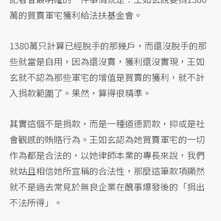
萬的買賣軍宅獲利給法扶基金會。
1380萬只計算已經脫手的那幾戶，而還沒脫手的那
些就當是自用，因為還沒賣，獲利還沒實現，王如
玄就不認為那些軍宅的增值是買賣的獲利，就不計
入捐款範圍了。果然，算得很精準。
其實這個不是捐款，而是一種道德罰款，抑或是社
會觀感的賄賂行為。王如玄認為她買賣軍宅的一切
作為都是合法的，以她律師本業的專長來說，我們
就姑且相信她所宣稱的合法性，那麼這筆款項顯然
就不是過去常見於無良企業在醜事爆發後的「捐出
不法所得」。