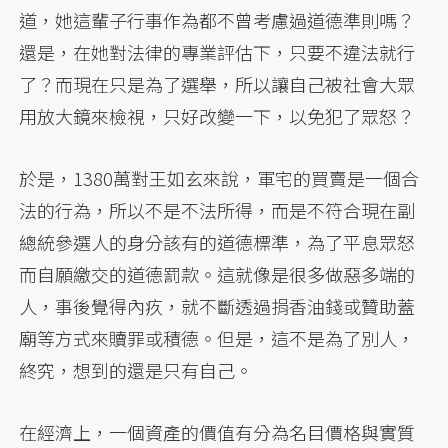
道，她這輩子行事作為都不曾考慮過道德準則嗎？
還是，在她對法律的專業評估下，只要不違法就行
了？而現在只是為了選舉，所以讓自己被社會大眾
用放大鏡來檢視，只好改變一下，以免犯了眾怒？
於是，1380萬對王如玄來說，軍宅的買賣是一個合
法的行為，所以不是不法所得，而是不符合現在副
總統參選人的身分該有的道德標準，為了平息眾怒
而自願繳交的道德罰款。這就像是很多做惡多端的
人，事後覺得內疚，就不斷透過捐香油錢或贊助蓋
廟等方式來贖罪或積德。但是，這不是為了別人，
終究，想到的還是只有自己。
在經濟上，一個資產的價值有分為名目價格與實質