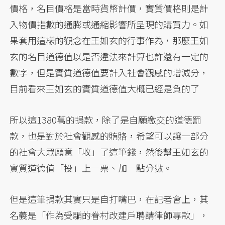
價格，名目價格是當時貨幣計價，實質價格則是計
入物價指數的通膨或通縮影響所呈現的購買力。如
果套用這樣的觀念在王如玄的行事作為，那麼王如
玄的名目道德值以是否違法來計算也許還有一定的
數字，但是實質道德值要計入社會觀感的增減分，
目前看來王如玄的實質道德值大概已經是負的了
所以這1380萬的捐款，除了是自願繳交的道德罰
款，也是對於社會觀感的賄賂，希望可以讓一部分
的社會大眾願意「收」了這筆錢，然後幫王如玄的
實質道德值「投」上一票、加一點分數。
但是這筆捐款其實只是自打嘴巴，在記者會上，其
名義是「作為受騙的眷村改建戶聘請律師專款」，