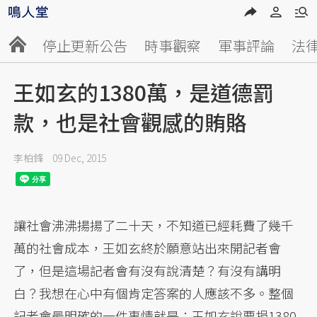
停止更新公告
時事觀察
軍事評論
法
王如玄的1380萬，是道德罰
款，也是社會觀感的賄賂
李柏鋒
09 Dec, 2015
讓社會沸沸揚揚了二十天，不知道已經耗費了幾千
萬的社會成本，王如玄終於願意站出來開記者會
了，但是這場記者會有沒有說清楚？有沒有講明
白？我想在心中有個肯定答案的人應該不多。整個
記者會最明確的一件事情就是：王如玄說要捐1380