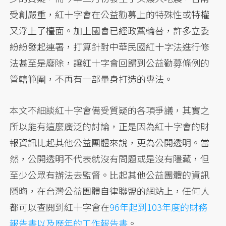
受創嚴重，紅十字會在公益勸募上的特殊性或特權
又浮上了檯面。加上國會已經政黨輪替，許多立委
紛紛發起連署，打算針對中華民國紅十字法進行修
法甚至是廢除，讓紅十字會回歸到公益勸募條例的
管轄範圍，不再有一部量身打造的專法。
本文不細談紅十字會備受質疑的各項爭議，其實之
所以能有這麼廣泛的討論，正是因為紅十字會的財
報資訊比起其他公益團體來說，更為公開透明。當
然，公開透明不代表就沒有問題或是沒有隱藏，但
至少公眾有辦法去監督。比起其他公益團體的資訊
隱晦，在台灣公益團體自律聯盟的網站上，任何人
都可以查閱到紅十字會在
96年起到103年度的財務
報告書以及歷年的工作報告書
。