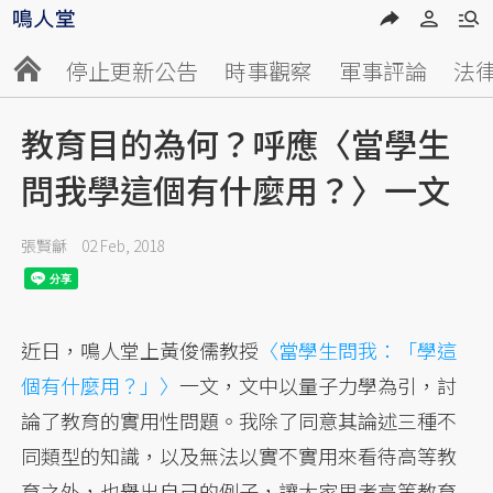
停止更新公告
時事觀察
軍事評論
法
教育目的為何？呼應〈當學生
問我學這個有什麼用？〉一文
張賢龢
02 Feb, 2018
近日，鳴人堂上黃俊儒教授
〈當學生問我：「學這
個有什麼用？」〉
一文，文中以量子力學為引，討
論了教育的實用性問題。我除了同意其論述三種不
同類型的知識，以及無法以實不實用來看待高等教
育之外，也舉出自己的例子，讓大家思考高等教育