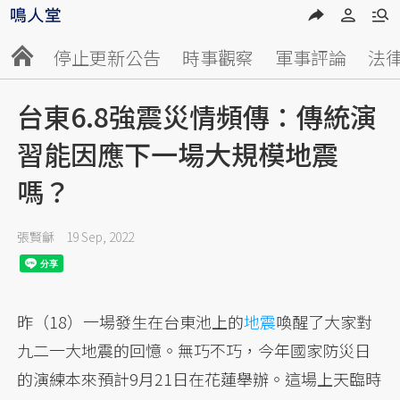
停止更新公告
時事觀察
軍事評論
法
台東6.8強震災情頻傳：傳統演
習能因應下一場大規模地震
嗎？
張賢龢
19 Sep, 2022
昨（18）一場發生在台東池上的
地震
喚醒了大家對
九二一大地震的回憶。無巧不巧，今年國家防災日
的演練本來預計9月21日在花蓮舉辦。這場上天臨時