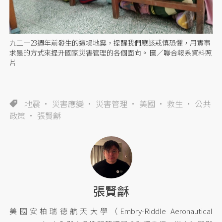
九二一23週年前發生的這場地震，提醒我們應該戒慎恐懼，用實事
求是的方式來提升國家災害管理的各個面向。 圖／聯合報系資料照
片
地震
災害應變
災害管理
美國
救生
公共
政策
張賢龢
張賢龢
美國安柏瑞德航天大學（Embry-Riddle Aeronautical