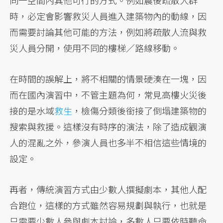
同一空間內其他可行的方式。例如震後疏散人群
時，必定會影響救災人員進入建築物內的動線，因
而需要討論其他可能的方法，例如將疏散人流與救
災人員分開，使用不同的樓梯／路線移動。
在時間的誤解上，將不相關的情景硬湊在一塊，因
而在國內演習中，不管主題為何，常見高樓火災後
接的是水域
救生
，檢傷分類後銜接了倒塌建築物的
搜索與救援。這樣沒有時序的演法，除了造成觀演
人的混亂之外，參演人員也多半不相信這些情境的
設定。
再者，傳統演習方式由少數人撰擬劇本，其他人配
合跑位，這樣的方式雖然容易規劃與執行，也就是
只需要少數人參與劇本討論，多數人只要依時聽命