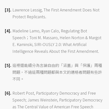
Lawrence Lessig, The First Amendment Does Not
Protect Replicants.
Madeline Lamo, Ryan Calo, Regulating Bot
Speech；​​​​​​Toni M. Massaro, Helen Norton & Margot
E. Kaminski, SIRI-OUSLY 2.0: What Artificial
Intelligence Reveals About the First Amendment.
這裡還能細分為言論自由的「涵蓋」與「保護」兩種
問題，不過這兩種問題都與本文的適格者問題有些許
不同。
Robert Post, Participatory Democracy and Free
Speech; James Weinstein, Participatory Democracy
as The Central Value of American Free Speech