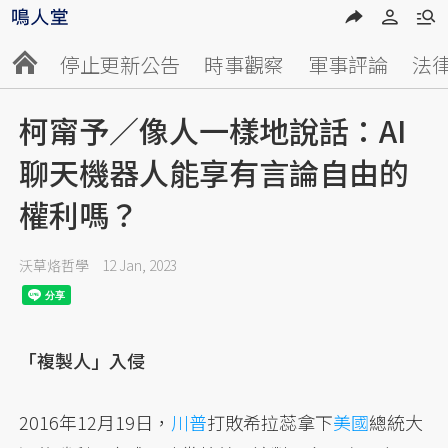
停止更新公告
時事觀察
軍事評論
法
柯甯予／像人一樣地說話：AI
聊天機器人能享有言論自由的
權利嗎？
沃草烙哲學
12 Jan, 2023
「複製人」入侵
2016年12月19日，
川普
打敗希拉蕊拿下
美國
總統大