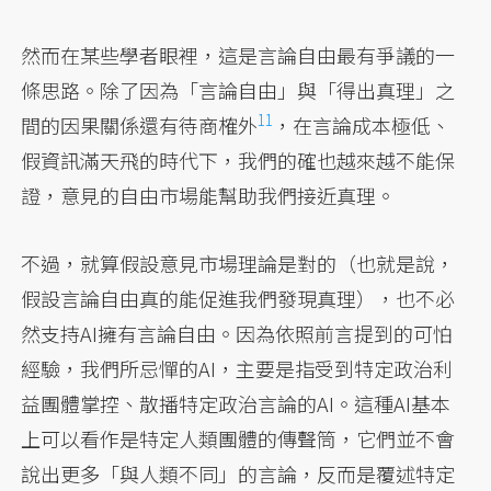
然而在某些學者眼裡，這是言論自由最有爭議的一
條思路。除了因為「言論自由」與「得出真理」之
11
間的因果關係還有待商榷外
，在言論成本極低、
假資訊滿天飛的時代下，我們的確也越來越不能保
證，意見的自由市場能幫助我們接近真理。
不過，就算假設意見市場理論是對的（也就是說，
假設言論自由真的能促進我們發現真理），也不必
然支持AI擁有言論自由。因為依照前言提到的可怕
經驗，我們所忌憚的AI，主要是指受到特定政治利
益團體掌控、散播特定政治言論的AI。這種AI基本
上可以看作是特定人類團體的傳聲筒，它們並不會
說出更多「與人類不同」的言論，反而是覆述特定