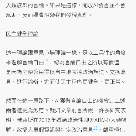
人類族群的言論。如果是這樣，開放AI發言並不會
幫助、反而還會阻礙我們發現真理。
民主健全理論
這一理論跟意見市場理論一樣，是以工具性的角度
12
來理解言論自由
，認為言論自由之所以有價值，
是因為它使公民得以自由地表達政治想法、交換意
見、進行論辯，進而使民主程序更健全、更正當。
然而在這一思路下，AI獲得言論自由的機會比上述
兩者還更為渺茫。就如文章前言所說，許多研究表
明，俄羅斯在2016年透過政治性聊天AI假扮人類帳
13
號，散播大量假資訊與特定政治意見
，嚴重極化