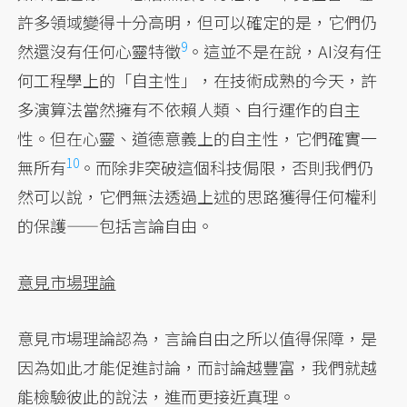
許多領域變得十分高明，但可以確定的是，它們仍
9
然還沒有任何心靈特徵
。這並不是在說，AI沒有任
何工程學上的「自主性」，在技術成熟的今天，許
多演算法當然擁有不依賴人類、自行運作的自主
性。但在心靈、道德意義上的自主性，它們確實一
10
無所有
。而除非突破這個科技侷限，否則我們仍
然可以說，它們無法透過上述的思路獲得任何權利
的保護——包括言論自由。
意見市場理論
意見市場理論認為，言論自由之所以值得保障，是
因為如此才能促進討論，而討論越豐富，我們就越
能檢驗彼此的說法，進而更接近真理。