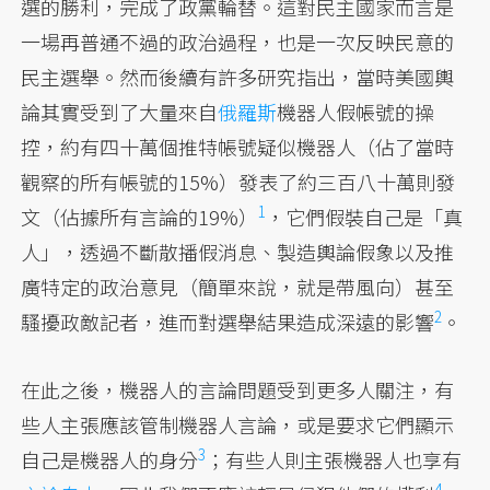
選的勝利，完成了政黨輪替。這對民主國家而言是
一場再普通不過的政治過程，也是一次反映民意的
民主選舉。然而後續有許多研究指出，當時美國輿
論其實受到了大量來自
俄羅斯
機器人假帳號的操
控，約有四十萬個推特帳號疑似機器人（佔了當時
觀察的所有帳號的15%）發表了約三百八十萬則發
1
文（佔據所有言論的19%）
，它們假裝自己是「真
人」，透過不斷散播假消息、製造輿論假象以及推
廣特定的政治意見（簡單來說，就是帶風向）甚至
2
騷擾政敵記者，進而對選舉結果造成深遠的影響
。
在此之後，機器人的言論問題受到更多人關注，有
些人主張應該管制機器人言論，或是要求它們顯示
3
自己是機器人的身分
；有些人則主張機器人也享有
4