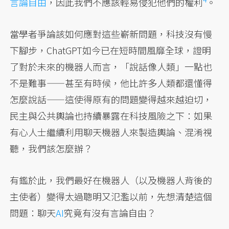
言論自由
，因此我們不應該輕易侵犯他們的權利
。
當學者爭論該如何應對這些嶄新問題，科技沒有慢
下腳步，ChatGPT如今已在短時間風靡全球，證明
了對於未來的機器人而言，「說話像人類」一點也
不是難事——甚至有時候，他比許多人類都還懂得
怎麼說話——這使得原有的問題變得越來越迫切，
民主與公共輿論也持續暴露在科技風險之下：如果
有心人士繼續利用聊天機器人來製造輿論、混淆視
聽，我們該怎麼辦？
有鑑於此，我們最好在機器人（以及機器人背後的
主使者）變得太過聰明又氾濫以前，先想清楚這個
問題：聊天
AI
究竟有沒有言論自由？