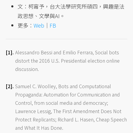
文：柯甯予，台大法學研究所碩四，興趣是法
政思想、文學與AI。
更多：
Web
｜
FB
Alessandro Bessi and Emilio Ferrara, Social bots
distort the 2016 U.S. Presidential election online
discussion.
Samuel C. Woolley, Bots and Computational
Propaganda: Automation for Communication and
Control, from social media and democracy;
Lawrence Lessig, The First Amendment Does Not
Protect Replicants; Richard L. Hasen, Cheap Speech
and What It Has Done.