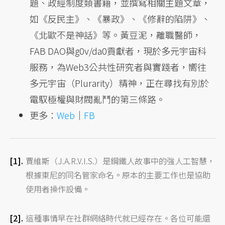
題、政經制度類書籍，並撰寫相關主題文章，
如《反民主》、《暴政》、《修辭的陷阱》、
《北歐不是神話》等。黃豆泥，離職醫師，
FAB DAO與g0v/da0貢獻者，現於多元宇宙科
服務，為Web3公共性研究者與實踐者，嚮往
多元宇宙（Plurarity）精神，正在尋找有別於
電馭極權與財閥亂鬥的第三條路。
更多：
Web
｜
FB
賈維斯（J.A.R.V.I.S.）是鋼鐵人故事中的強人工智慧，
根據東尼的同名管家命名。原本的主要工作也是協助
使用者操作設備。
這種事情早在社群網絡時代就已經存在。各位可能還