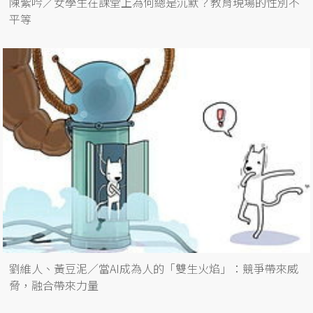
陳紫吟／女學生在課堂上為何總是沉默？教育現場的性別不
平等
劉維人、黃豆泥／當AI成為人的「雙生火焰」：競爭帶來威
脅，融合帶來力量