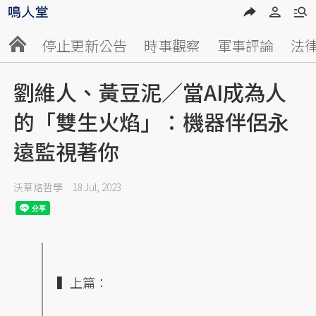
停止更新公告
時事觀察
軍事評論
法
劉維人、黃豆泥／當AI成為人
的「雙生火焰」：機器伴侶永
遠監視著你
沃草烙哲學
18 Jul, 2023
▍上篇：