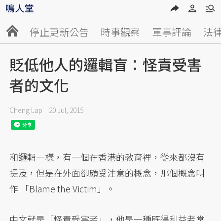
停止更新公告
時事觀察
軍事評論
法
貶低他人的邏輯盲：怪責受害
者的文化
Cheng Lap
20 Jul, 2015
和邏輯一樣，有一個在香港的教育裡，從來都沒有
提及，但是在外面卻頗受注意的概念，那個概念叫
作 「Blame the Victim」。
中文就是「怪責受害者」，他是一種既得利益者常