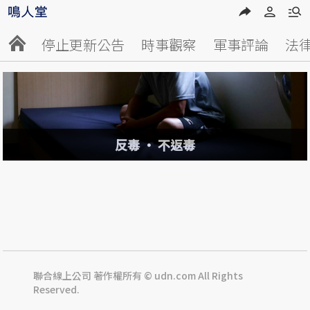
停止更新公告
時事觀察
軍事評論
法
反毒 ‧ 不返毒
聯合線上公司 著作權所有 © udn.com All Rights
Reserved.