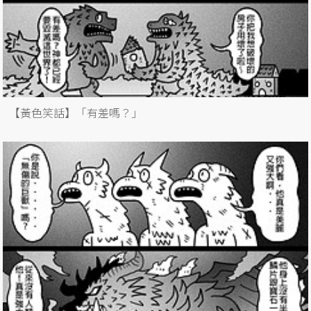
【黃色笑話】「有差嗎？」