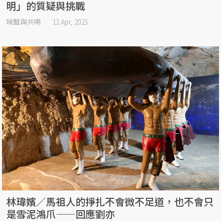
明」的質疑與挑戰
噪聲與共鳴
11 Apr, 2023
林瑋嬪／馬祖人的掙扎不會微不足道，也不會只
是雪泥鴻爪——回應劉亦