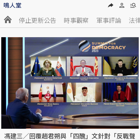
停止更新公告
時事觀察
軍事評論
法
馮建三／回覆趙君朔與「四醜」文針對「反戰聲