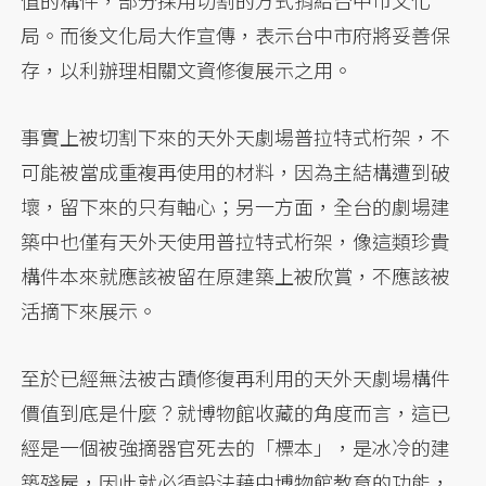
值的構件，部分採用切割的方式捐給台中市文化
局。而後文化局大作宣傳，表示台中市府將妥善保
存，以利辦理相關文資修復展示之用。
事實上被切割下來的天外天劇場普拉特式桁架，不
可能被當成重複再使用的材料，因為主結構遭到破
壞，留下來的只有軸心；另一方面，全台的劇場建
築中也僅有天外天使用普拉特式桁架，像這類珍貴
構件本來就應該被留在原建築上被欣賞，不應該被
活摘下來展示。
至於已經無法被古蹟修復再利用的天外天劇場構件
價值到底是什麼？就博物館收藏的角度而言，這已
經是一個被強摘器官死去的「標本」，是冰冷的建
築殘屍，因此就必須設法藉由博物館教育的功能，