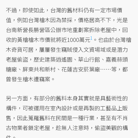
不過，即使如此，台灣的舊材料仍有一定市場價
值，例如台灣檜木因為禁採，價格居高不下，光是
台南新營長勝營區公辦市地重劃案拆除老屋中，回
1
收的黃檜檜木市價就將近1000萬元
。也由於台灣檜
木奇貨可居，屢屢發生竊賊侵入文資場域或是潛力
老屋偷盜，歷史建築逍遙園、草山行館、嘉義蒜頭
糖廠、屏東共和新村、花蓮吉安菸葉廠……等，都
曾發生檜木遭竊案。
另一方面，有部分的舊料本身其實就是具藝術性的
構件，可被運用在室內設計或是再製的工藝品上販
售，因此蒐羅舊料在民間是一種行業，甚至有不肖
古物業者鎖定老屋，趁無人注意時，偷盜美觀的構
件。