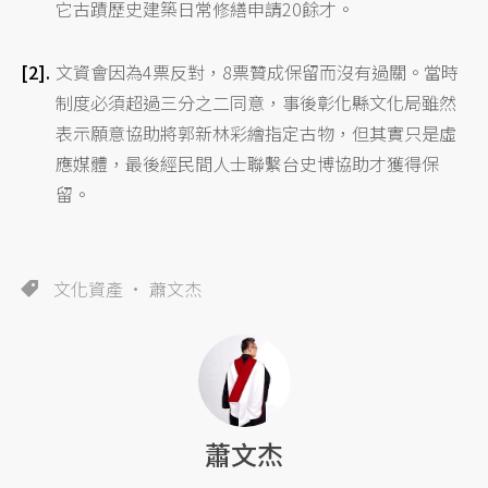
它古蹟歷史建築日常修繕申請20餘才。
文資會因為4票反對，8票贊成保留而沒有過關。當時
制度必須超過三分之二同意，事後彰化縣文化局雖然
表示願意協助將郭新林彩繪指定古物，但其實只是虛
應媒體，最後經民間人士聯繫台史博協助才獲得保
留。
文化資產
蕭文杰
蕭文杰