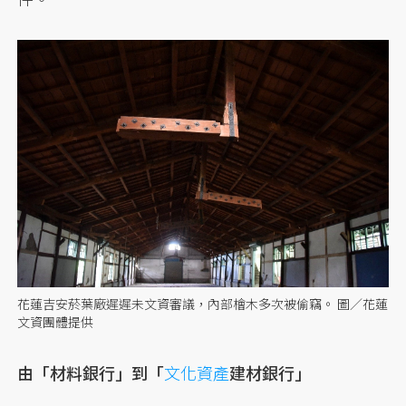
花蓮吉安菸葉廠遲遲未文資審議，內部檜木多次被偷竊。 圖／花蓮
文資團體提供
由「材料銀行」到「
文化資產
建材銀行」