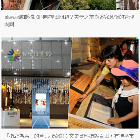
苗栗龍騰斷橋加固哪裡出問題？美學之前尚追究怠惰的管理
機關
「指鹿為馬」的台北探索館：文史資料錯誤百出，有待蔣市