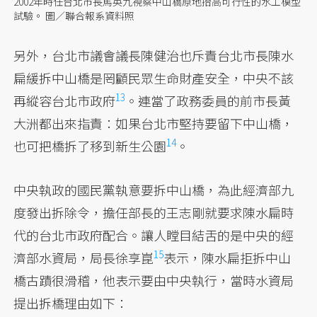
2002年時任台北市長馬英九視察中山橋原地抬高可行性的水工模型
試驗。 圖／聯合報系資料照
另外，台北市議會議長陳健治也斥責台北市長陳水
扁緩拆中山橋是罔顧民眾生命財產安全，
中央不該
13
再縱容台北市政府
。連當了政務委員的前市長黃
大洲都出來指責：如果台北市堅持要留下中山橋，
14
也可把橋拆了移到新生公園
。
中央執政的國民黨執意要拆中山橋，為此經濟部九
度發出拆除令，擔任部長的王志剛就要求陳水扁時
代的台北市政府配合。讓人瞠目結舌的是中央的經
15
濟部水資局，
局長徐享崑
表示，陳水扁拒拆中山
橋古蹟很滑稽，他表示要由中央執行，當時水資局
提出拆橋理由如下：