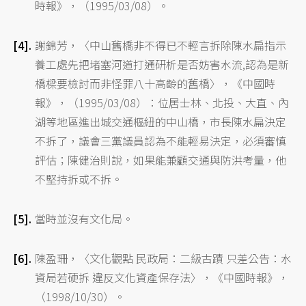
時報》，（1995/03/08）。
謝錦芳，〈中山舊橋非不得已不輕言拆除陳水扁指示
養工處先把堵塞河道打通研析是否妨害水流,認為是新
橋樑要檢討而非怪罪八十高齡的舊橋〉，《中國時
報》，（1995/03/08）：位居士林、北投、大直、內
湖等地區進出城交通樞紐的中山橋，市長陳水扁決定
不拆了，議會三黨議員認為不能輕易決定，必須審慎
評估；陳健治則說，如果能兼顧交通與防洪考量，他
不堅持拆或不拆。
當時並沒有文化局。
陳盈珊，〈文化觀點 民政局：二級古蹟 只差公告：水
資局若硬拆 違反文化資產保存法〉，《中國時報》，
（1998/10/30）。