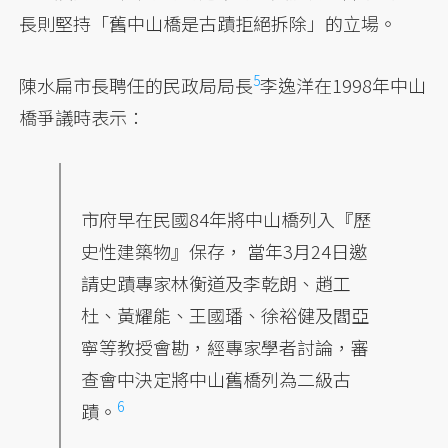
長則堅持「舊中山橋是古蹟拒絕拆除」的立場。
5
陳水扁市長聘任的
民政局局長
李逸洋在1998年中山
橋爭議時表示：
市府早在民國84年將中山橋列入『歷
史性建築物』保存， 當年3月24日邀
請史蹟專家林衡道及李乾朗、趙工
杜、黃耀能、王國璠、徐裕健及閻亞
寧等教授會勘，經專家學者討論，審
查會中決定將中山舊橋列為
二級古
6
蹟。