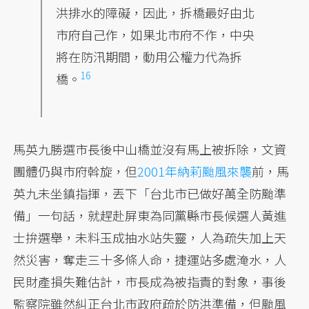
洪排水的障礙，因此，拆橋最好由北
市府自己作，如果北市府不作，中央
將在防汛期間，
動用公權力代為拆
16
橋。
馬英九勝選市長後中山橋並沒有馬上被拆除，文資
團體仍與市府斡旋，但
2001年納莉颱風來襲
前，馬
英九未坐鎮指揮，丟下「台北市已做好萬全防颱準
備」一句話，就趕赴屏東為同黨縣市長候選人黃進
士拚選舉，未料玉成抽水站失靈，人為疏失加上天
然災害，奪走三十多條人命，捷運站多處淹水，人
民財產損失難估計，市長成為被指責的對象，事後
監察院雖然糾正台北市政府疏於防洪準備，但颱風