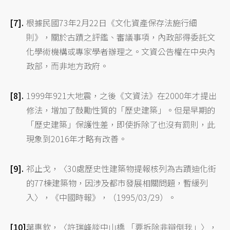
根據民國73年2月22日《文化資產保存法施行細
則》，關於古蹟之評鑑、審議事項，內政部得委託文
化學術機構或專家學者辦理之。文資公告權在中央內
政部，而非地方政府。
1999年921大地震，之後《文資法》在2000年才提出
修法，增加了鼓勵性質的「歷史建築」。但是早期的
「歷史建築」保護性差，即使拆除了也沒有罰則，此
現象到2016年才略有改善。
祁止戈，〈30處歷史性建築物提報核列為古蹟迪化街
的77棟建築物，因涉及都市發展相關問題，暫緩列
入〉，《中國時報》，（1995/03/29）。
葉惠欽，〈許瑞峰談中山橋 「要拆除非辯倒我」〉，