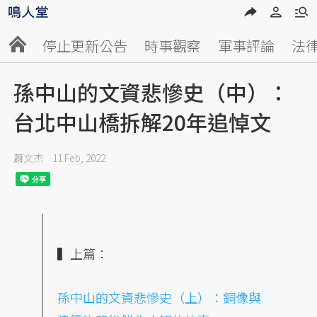
停止更新公告
時事觀察
軍事評論
法
孫中山的文資悲慘史（中）：
台北中山橋拆解20年追悼文
蕭文杰
11 Feb, 2022
▍上篇：
孫中山的文資悲慘史（上）：銅像與