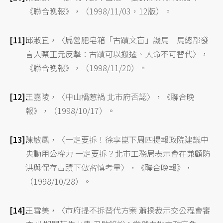
《聯合晚報》，（1998/11/03，12版）。
邱淑宜，〈扁營肥皂箱「古蹟文盲」譏馬 馬總部發
言人蔡正元反擊：古蹟可以搬遷、人命不可替代〉，
《聯合晚報》，（1998/11/20）。
王嘉陵，〈中山橋惹禍 北市府否認〉，《聯合晚
報》，（1998/10/17）。
陳敏鳳，〈一定要拆！徐享崑下周四提報政院建議中
央動用公權力 一定要拆？北市工務局表示會在兼顧防
洪與保存古蹟下做審慎考量〉，《聯合晚報》，
（1998/10/28）。
王雪美，〈市府提不拆替代方案 蕭揆裁示交公程會審