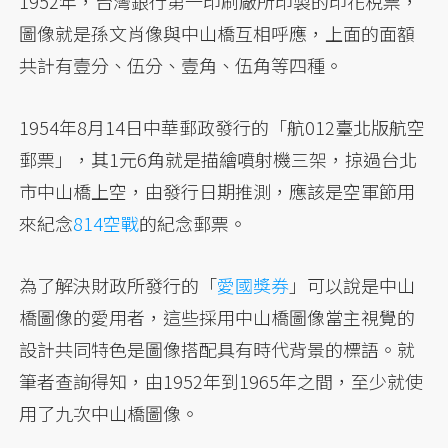
1952年，台灣銀行第一印刷廠所印製的印花稅票，
圖像就是孫文肖像與中山橋互相呼應，上面的面額
共計有壹分、伍分、壹角、伍角等四種。
1954年8月14日中華郵政發行的「航012臺北版航空
郵票」，其1元6角就是描繪噴射機三架，掠過台北
市中山橋上空，由發行日期推測，應該是空軍節用
來紀念
814空戰
的紀念郵票。
為了解決財政所發行的「
愛國獎券
」可以說是中山
橋圖像的愛用者，這些採用中山橋圖像當主視覺的
設計共同特色是圖像搭配具有時代背景的標語。就
筆者查詢得知，由1952年到1965年之間，至少就使
用了九次中山橋圖像。