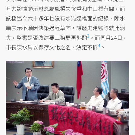
有力證據顯示琳恩颱風損失慘重和中山橋有關，而
該橋迄今六十多年也沒有水淹過橋面的紀錄，陳水
扁表示不願因決策過程草率，讓歷史建物等就此消
3
失，
整案是否改建要工務局再斟酌
。而同月24日，
4
市長陳水扁以保存文化之名，
決定不拆
。