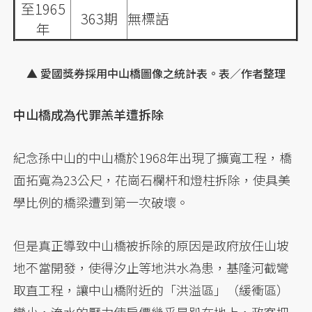
至1965
363期
無標語
年
▲ 愛國獎券採用中山橋圖像之統計表。表／作者整理
中山橋成為代罪羔羊遭拆除
紀念孫中山的中山橋於1968年出現了擴寬工程，橋
面拓寬為23公尺，花崗石欄杆和燈柱拆除，使具美
學比例的橋梁遭到第一次破壞。
但是真正導致中山橋被拆除的原因是政府放任山坡
地不當開發，使得汐止等地洪水為患，基隆河截彎
取直工程，讓中山橋附近的「洪溢區」（緩衝區）