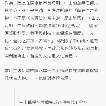
作為，因此在陳水扁市長時期，中山橋並無任何文
資身分，既不是古蹟，李逸洋所論的「歷史性建築
8
物」也不是《文資法》當中的
「歷史建築」
。由此
可知，中央政府罔顧憲法第166條之規定：「 國家
應獎勵科學之發明與創造，並保護有關歷史、文
化、藝術之古蹟、古物。」因為除了中山橋，還有
迪化街的77棟建築物，內政部都以涉及都市發展相
9
關問題為由，暫緩列入
法定文化資產
。
當時主張保留的陳水扁任內工務局長許瑞峰是保留
派代表人物之一，他曾對媒體表示：
中山舊橋在陸續完成各項替代工程方