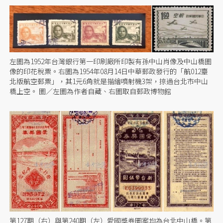
左圖為1952年台灣銀行第一印刷廠所印製有孫中山肖像及中山橋圖
像的印花稅票。右圖為1954年08月14日中華郵政發行的「航012臺
北版航空郵票」，其1元6角就是描繪噴射機3架，掠過台北市中山
橋上空。 圖／左圖為作者自藏、右圖取自郵政博物館
第127期（右）與第240期（左）愛國獎券圖案均為台北中山橋。第