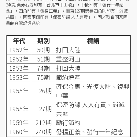
240期獎券右方印有「台北市中山橋」，中間印有「發行十年紀
念」，四角印有「發揚正義」。而第127期獎券四角則印有「消滅
共匪」，圖案兩側印有「保密防諜 人人有責」。 圖／取自國家圖
書館台灣記憶系統
年代
期別
標語
1952年
50期
打回大陸
1952年
51期
重整河山
1953年
74期
打回大陸
1953年
75期
節約增產
確保金馬、光復大陸、復興
1955年
126期
中華
保密防諜 人人有責、消滅
1955年
127期
共匪
1959年
212期
勵行節約
1960年
240期
發揚正義、發行十年紀念