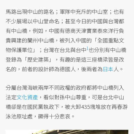
馬路出現中山的路名；軍隊中充斥的中山室；也有
不少展場以中山堂命名；甚至今日的中國與台灣都
有中山橋，例如，中國有德商天津實業泰來洋行負
責興建的蘭州中山橋，被列入中國的「全國重點文
1
物保護單位」；台灣在
台北與台中
也分別有中山橋
登錄為「歷史建築」，有趣的是這三座橋梁皆是改
名的，前者的設計師為德國人，後兩者為
日本
人。
分屬台灣海峽兩岸不同政權的政府都將中山橋列入
法定
文化資產
，看似對孫中山尊重，可是台北中山
橋卻是在國民黨執政下，被大卸435塊堆放在再春游
泳池原址處，顯得十分悲哀。