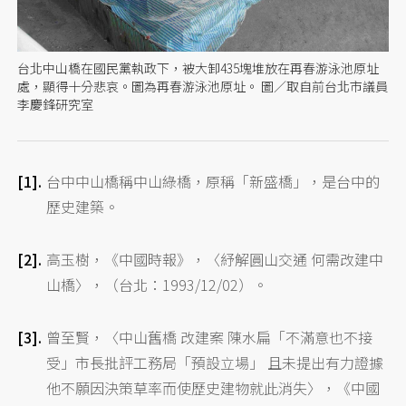
台北中山橋在國民黨執政下，被大卸435塊堆放在再春游泳池原址
處，顯得十分悲哀。圖為再春游泳池原址。 圖／取自前台北市議員
李慶鋒研究室
台中中山橋稱中山綠橋，原稱「新盛橋」，是台中的
歷史建築。
高玉樹，《中國時報》，〈紓解圓山交通 何需改建中
山橋〉，（台北：1993/12/02）。
曾至賢，〈中山舊橋 改建案 陳水扁「不滿意也不接
受」市長批評工務局「預設立場」 且未提出有力證據
他不願因決策草率而使歷史建物就此消失〉，《中國