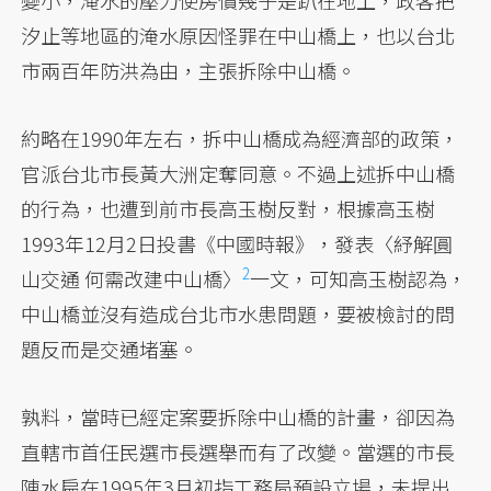
變小，淹水的壓力使房價幾乎是趴在地上，政客把
汐止等地區的淹水原因怪罪在中山橋上，也以台北
市兩百年防洪為由，主張拆除中山橋。
約略在1990年左右，拆中山橋成為經濟部的政策，
官派台北市長黃大洲定奪同意。不過上述拆中山橋
的行為，也遭到前市長高玉樹反對，根據高玉樹
1993年12月2日投書《中國時報》，發表
〈紓解圓
2
山交通 何需改建中山橋〉
一文，可知高玉樹認為，
中山橋並沒有造成台北市水患問題，要被檢討的問
題反而是交通堵塞。
孰料，當時已經定案要拆除中山橋的計畫，卻因為
直轄市首任民選市長選舉而有了改變。當選的市長
陳水扁在1995年3月初指工務局預設立場，未提出