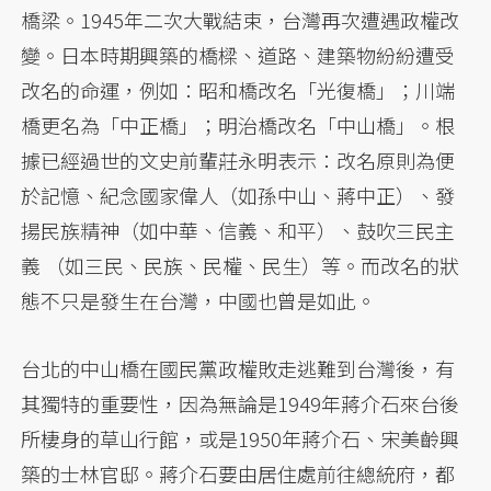
橋梁。1945年二次大戰結束，台灣再次遭遇政權改
變。日本時期興築的橋樑、道路、建築物紛紛遭受
改名的命運，例如：昭和橋改名「光復橋」；川端
橋更名為「中正橋」；明治橋改名「中山橋」。根
據已經過世的文史前輩莊永明表示：改名原則為便
於記憶、紀念國家偉人（如孫中山、蔣中正）、發
揚民族精神（如中華、信義、和平）、鼓吹三民主
義 （如三民、民族、民權、民生）等。而改名的狀
態不只是發生在台灣，中國也曾是如此。
台北的中山橋在國民黨政權敗走逃難到台灣後，有
其獨特的重要性，因為無論是1949年蔣介石來台後
所棲身的草山行館，或是1950年蔣介石、宋美齡興
築的士林官邸。蔣介石要由居住處前往總統府，都