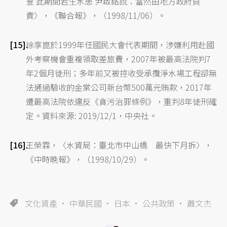
查 此期間若生水患 尹啟銘說：當然由地方政府負
責〉，《聯合報》，（1998/11/06）。
徐享崑於1999年任國民大會代表期間，涉嫌利用赴國
外考察機會重複領取差旅費，2007年被最高法院判7
年2個月徒刑；多年前又被控收受承攬淨水場工程卻無
法通過驗收的金棠公司新台幣500萬元賄款，2017年
遭最高法院依違反《貪污治罪條例》，重判8年徒刑確
定。資料來源: 2019/12/1，中央社。
王榮霖，〈水資局：臺北市中山橋 最快下月拆〉，
《中時晚報》，（1998/10/29）。
文化資產
中華民國
日本
公共政策
蕭文杰