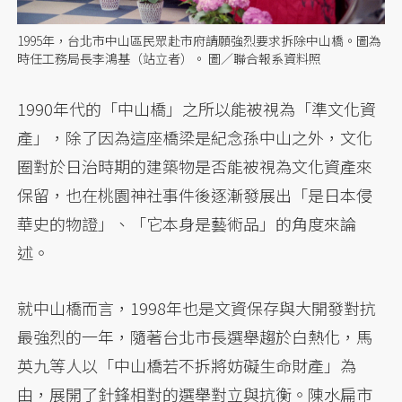
1995年，台北市中山區民眾赴市府請願強烈要求拆除中山橋。圖為
時任工務局長李鴻基（站立者）。 圖／聯合報系資料照
1990年代的「中山橋」之所以能被視為「準文化資
產」，除了因為這座橋梁是紀念孫中山之外，文化
圈對於日治時期的建築物是否能被視為文化資產來
保留，也在桃園神社事件後逐漸發展出「是日本侵
華史的物證」、「它本身是藝術品」的角度來論
述。
就中山橋而言，1998年也是文資保存與大開發對抗
最強烈的一年，隨著台北市長選舉趨於白熱化，馬
英九等人以「中山橋若不拆將妨礙生命財產」為
由，展開了針鋒相對的選舉對立與抗衡。陳水扁市