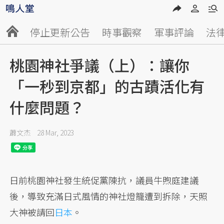
停止更新公告
時事觀察
軍事評論
法
桃園神社爭議（上）：讓你
「一秒到京都」的古蹟活化有
什麼問題？
蕭文杰
28 Mar, 2023
日前桃園神社發生統促黨陳抗，議員牛煦庭建議
後，導致充滿日式風情的神社燈籠遭到拆除，天照
大神被請回
日本
。