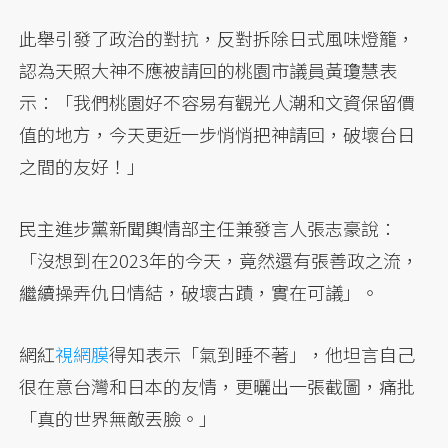
此舉引發了政治的對抗，反對拆除日式風味燈籠，
認為天照大神不應被請回的桃園市議員黃瓊慧表
示：「我們桃園好不容易有觀光人潮和文資保留價
值的地方，今天更近一步悄悄把神請回，破壞台日
之間的友好！」
民主進步黨新聞輿情部主任兼發言人張志豪說：
「沒想到在2023年的今天，竟然還有張善政之流，
繼續操弄仇日情結，破壞古蹟，實在可議」。
網紅
視網膜
得知表示「氣到睡不著」，他坦言自己
很在意台灣和日本的友情，更曬出一張截圖，痛批
「真的世界無敵丟臉。」