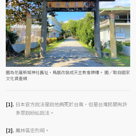
圖為花蓮新城神社舊址，鳥居改裝成天主教會牌樓。 圖／取自國家
文化資產網
日本官方說法是說他病死於台南，但是台灣民間有許
多眾說紛紜說法。
鳳林區忠烈祠。