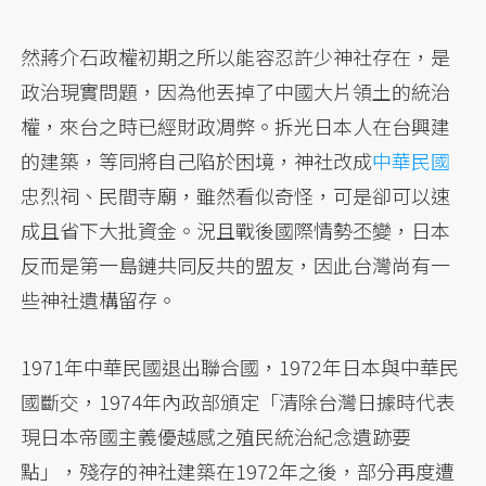
然蔣介石政權初期之所以能容忍許少神社存在，是
政治現實問題，因為他丟掉了中國大片領土的統治
權，來台之時已經財政凋弊。拆光日本人在台興建
的建築，等同將自己陷於困境，神社改成
中華民國
忠烈祠、民間寺廟，雖然看似奇怪，可是卻可以速
成且省下大批資金。況且戰後國際情勢丕變，日本
反而是第一島鏈共同反共的盟友，因此台灣尚有一
些神社遺構留存。
1971年中華民國退出聯合國，1972年日本與中華民
國斷交，1974年內政部頒定「清除台灣日據時代表
現日本帝國主義優越感之殖民統治紀念遺跡要
點」，殘存的神社建築在1972年之後，部分再度遭