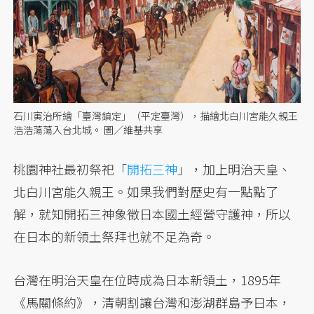
石川寅治所繪「臺灣鎮定」（平定臺灣），描繪北白川宮能久親王
浩浩蕩蕩入台北城。 圖／維基共享
桃園神社最初祭祀「
開拓三神
」，加上明治天皇、
北白川宮能久親王。如果我們對歷史有一點點了
解，就知開拓三神象徵日本國土經營守護神，所以
在日本的新領土祭拜也就不足為奇。
台灣在明治天皇在位時成為日本新領土，1895年
《馬關條約》，清朝割讓台灣和澎湖群島予日本，