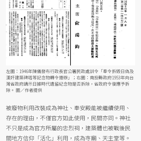
左圖：1946年陳儀發布行政長官公署民政處訓令「奉令拆毀日偽及
漢奸建築碑塔等記念物轉令遵辦」；右圖：南投縣政府1953年向台
灣省政府請示日據時代遺留紀念物是否拆除，省政府令復應予拆
除。 圖／作者提供
被廢物利用改裝成為神社、奉安殿能被繼續使用、
存在的理由，不僅官方如此使用，民間亦同。神社
不只是成為官方所屬的忠烈祠，建築體也被戰後民
間地方信仰「活化」利用，成為寺廟、天主堂等。