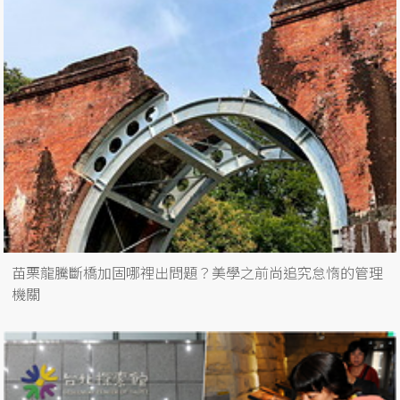
苗栗龍騰斷橋加固哪裡出問題？美學之前尚追究怠惰的管理
機關