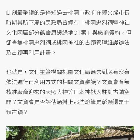
此刻最爭議的是僅知過去桃園市政府在鄭文燦市長
時期其所下屬的民政局曾經有「桃園忠烈祠暨神社
文化園區部分館舍周邊綠地OT案」與廠商簽約，但
卻查無桃園忠烈祠或桃園神社的古蹟管理維護辦法
及古蹟再利用計畫。
也就是，文化主管機關桃園文化局過去到底有沒有
依法進行再利用方式的相關文資審議？文資會有無
核准廠商迎來的天照大神等日本神祇入駐到古蹟空
間？文資會是否評估過掛上那些燈籠是彰顯還是干
預古蹟？