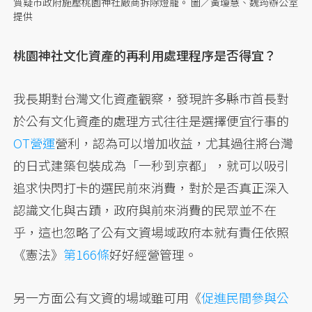
質疑市政府施壓桃園神社廠商拆除燈籠。 圖／黃瓊慧、魏筠辦公室
提供
桃園神社文化資產的再利用處理程序是否得宜？
我長期對台灣文化資產觀察，發現許多縣市首長對
於公有文化資產的處理方式往往是選擇便宜行事的
OT營運
營利，認為可以增加收益，尤其過往將台灣
的日式建築包裝成為「一秒到京都」，就可以吸引
追求快閃打卡的選民前來消費，對於是否真正深入
認識文化與古蹟，政府與前來消費的民眾並不在
乎，這也忽略了公有文資場域政府本就有責任依照
《憲法》
第166條
好好經營管理。
另一方面公有文資的場域雖可用《
促進民間參與公