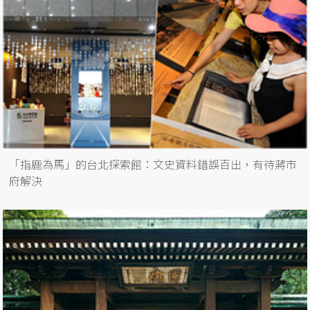
「指鹿為馬」的台北探索館：文史資料錯誤百出，有待蔣市
府解決