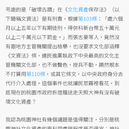
弔詭的是「破壞古蹟」在《
文化資產
保存法》（以
下簡稱文資法）是有刑責，根據
第103條
：「處六個
月以上五年以下有期徒刑，得併科新台幣五十萬元
以上二千萬元以下罰金。」而張志豪等人，竟然沒
有跟地方主管機關提出檢舉，也沒要求文化部涵釋
《文資法》條，連民進黨執政下中央最高的文化主
管機關文化部，也不做聲色，按兵不動，顯然根本
不打算用
第110條
，或其它條文，以中央政府身分去
代行介入處理。這個事件也就讓民眾霧裡看花，到
底現在的桃園市政府拆燈籠送走天照大神有沒有破
壞文化資產？
我認為桃園神社有幾個議題是值得關注，分別是桃
園神社文化資產的再利用處理程序是否得宜；神社