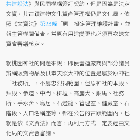
共建設法
》與民間機構簽訂契約，但是因為是法定
文資，其古蹟建物文化資產管理權仍是文化局，依
照《文資法》
第23條
「應」擬定管理維護計畫，並
報主管機關備查，當原有用途變更也必須再次送文
資會審議核定。
就桃園神社的問題來說，即便營運廠商與部分議員
辯稱販賣物品及供奉天照大神的位置是屬於原神社
「社務所」，不屬忠烈祠範圍，但原神社的本殿、
拜殿、參道、中門、枅垣、高麗犬、銅馬、社務
所、手水舍、鳥居、石燈籠、管理室、儲藏室、石
階段、入口名稱座等，都在公告的古蹟範圍內，也
就是依《文資法》而言，再利用方式一定要經由文
化局的文資會審議。