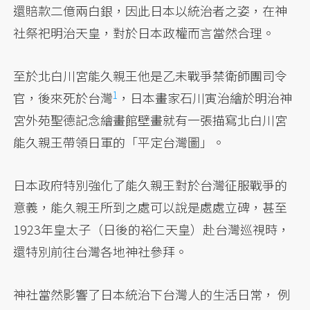
還賠款二億兩白銀，因此日本以統治者之姿，在神
社祭祀明治天皇，對於日本政權而言當然合理。
至於北白川宮能久親王他是乙未戰爭禁衛師團司令
1
官，後來死於台灣
，日本畫家石川寅治繪於明治神
宮外苑聖德記念繪畫館壁畫就有一張描寫北白川宮
能久親王帶領日軍的「平定台灣圖」。
日本政府特別強化了能久親王對於台灣征服戰爭的
意義，能久親王所到之處可以說是處處立碑，甚至
1923年皇太子（日後的裕仁天皇）赴台灣巡視時，
還特別前往台灣各地神社參拜。
神社當然影響了日本統治下台灣人的生活日常， 例