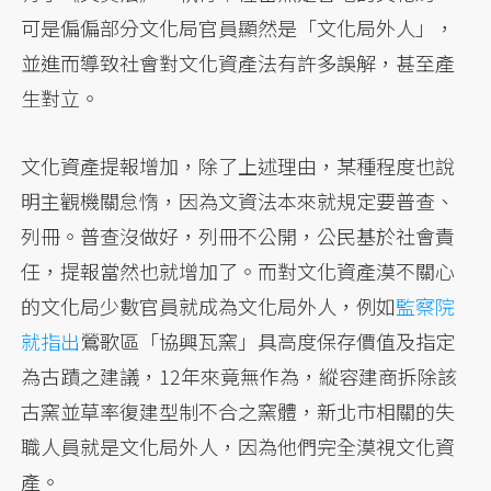
可是偏偏部分文化局官員顯然是「文化局外人」，
並進而導致社會對文化資產法有許多誤解，甚至產
生對立。
文化資產提報增加，除了上述理由，某種程度也說
明主觀機關怠惰，因為文資法本來就規定要普查、
列冊。普查沒做好，列冊不公開，公民基於社會責
任，提報當然也就增加了。而對文化資產漠不關心
的文化局少數官員就成為文化局外人，例如
監察院
就指出
鶯歌區「協興瓦窯」具高度保存價值及指定
為古蹟之建議，12年來竟無作為，縱容建商拆除該
古窯並草率復建型制不合之窯體，新北市相關的失
職人員就是文化局外人，因為他們完全漠視文化資
產。