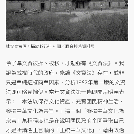
林安泰古厝。攝於1976年。 圖／聯合報系資料照
除了準文資被拆、被移，才勉強有《文資法》。我
認為威權時代的政府，能讓《文資法》存在，並非
只是單純這樣簡單因素，分析1982年第一版的文資
法即可略見端倪。當年文資法第一條即開宗明義表
示：「本法以保存文化資產，充實國民精神生活，
發揚中華文化為宗旨。」這一個「發揚中華文化為
宗旨」某種程度也是在說明國民政府企圖爭取自己
才是所謂名正言順的「正統中華文化」，藉由政治