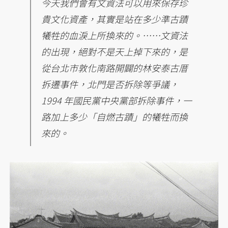
今天我們會有文資法可以用來保存珍
貴文化資產，其實是站在多少準古蹟
犧牲的血淚上所換來的。……文資法
的出現，絕對不是天上掉下來的，是
從台北市敦化南路開闢的林安泰古厝
拆遷事件，北門是否拆除等爭議，
1994 年國民黨中央黨部拆除事件，一
路加上多少「自燃古蹟」的犧牲而換
來的。