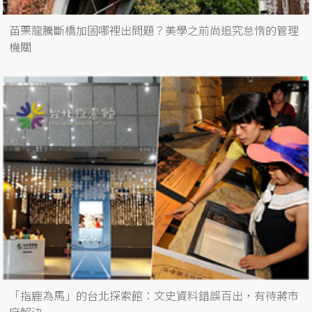
苗栗龍騰斷橋加固哪裡出問題？美學之前尚追究怠惰的管理
機關
「指鹿為馬」的台北探索館：文史資料錯誤百出，有待蔣市