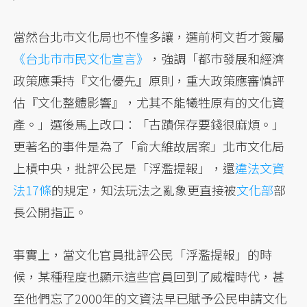
當然台北市文化局也不惶多讓，選前柯文哲才簽屬
《台北市市民文化宣言》
，強調「都市發展和經濟
政策應秉持『文化優先』原則，重大政策應審慎評
估『文化整體影響』，尤其不能犧牲原有的文化資
產。」選後馬上改口：「古蹟保存要錢很麻煩。」
更著名的事件是為了「俞大維故居案」北市文化局
上槓中央，批評公民是「浮濫提報」，還
違法文資
法17條
的規定，知法玩法之亂象更直接被
文化部
部
長公開指正。
事實上，當文化官員批評公民「浮濫提報」的時
候，某種程度也顯示這些官員回到了威權時代，甚
至他們忘了2000年的文資法早已賦予公民申請文化