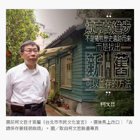
選前柯文哲才簽屬《台北市市民文化宣言》，選後馬上改口：「古
蹟保存要錢很麻煩」。 圖／取自柯文哲臉書專頁