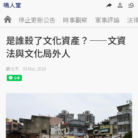
停止更新公告
時事觀察
軍事評論
法
是誰殺了文化資產？——文資
法與文化局外人
蕭文杰
05 Mar, 2018