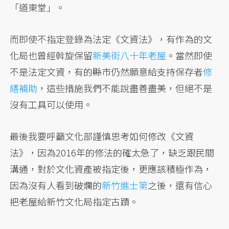
「道東堂」。
而即使不指定登錄為法定《文資法》，有作為的文
化局也曾經斡旋保留
新美街八十年老屋
。當然即使
不是法定文資，有的縣市仍然願意給支持保存者
修
繕補助
，這些措施我們不能說盡善盡美，但絕不是
沒有工具可以使用。
最後我要呼籲文化部謹慎思考如何修改《文資
法》，因為2016年的修法的確太急了，缺乏跟民間
溝通，對於文化資產被指定後，更應該積極作為，
因為沒有人看到破爛的
新竹進士第
之後，還有信心
把老屋給新竹文化局指定古蹟。