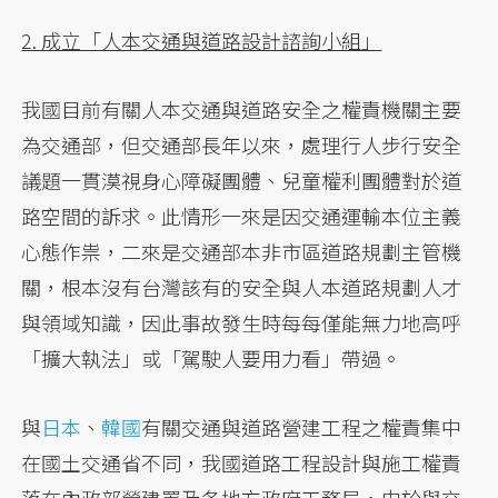
2. 成立「人本交通與道路設計諮詢小組」
我國目前有關人本交通與道路安全之權責機關主要
為交通部，但交通部長年以來，處理行人步行安全
議題一貫漠視身心障礙團體、兒童權利團體對於道
路空間的訴求。此情形一來是因交通運輸本位主義
心態作祟，二來是交通部本非市區道路規劃主管機
關，根本沒有台灣該有的安全與人本道路規劃人才
與領域知識，因此事故發生時每每僅能無力地高呼
「擴大執法」或「駕駛人要用力看」帶過。
與
日本
、
韓國
有關交通與道路營建工程之權責集中
在國土交通省不同，我國道路工程設計與施工權責
落在內政部營建署及各地方政府工務局，由於與交