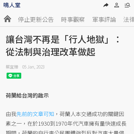
停止更新公告
時事觀察
軍事評論
法
讓台灣不再是「行人地獄」：
從法制與治理改革做起
蔡宜臻
05 Jan, 2023
荷蘭給台灣的啟示
由我
先前的文章可知
，荷蘭人本交通成功的關鍵因
素之一，在於1930到1970年代汽車擁有量快速成長
期間，荷蘭的自行車公民團體強烈反對汽車大量侵