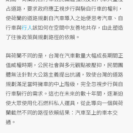
占道路，要求政府應正視步行與騎自行車的權利，
使荷蘭的道路規劃自汽車導入之始便思考汽車、自
行車與
行人
該如何在空間中友善地共存，由此塑造
了往後政策與規劃路徑的依賴。
與荷蘭不同的是，台灣在汽車數量大幅成長期間正
值威權時期，公民社會與多元觀點被壓抑，民間團
體無法針對大公路主義提出抗議，致使台灣的道路
規劃滿足當時擁車的中上階級，完全忽視步行與自
行車騎行的需求。這也在未來的數十年間，逐漸迫
使大眾使用化石燃料私人運具，從此導向一個與荷
蘭截然不同的路徑依賴結果：汽車至上的車本交
通。