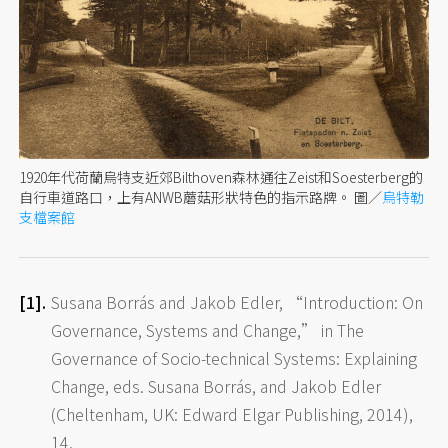
1920年代荷蘭烏特支近郊Bilthoven森林通往Zeist和Soesterberg的
自行車道路口，上有ANWB蘑菇形狀特色的指示路牌。 圖／
烏特勒
支檔案館
Susana Borrás and Jakob Edler, “Introduction: On
Governance, Systems and Change,” in The
Governance of Socio-technical Systems: Explaining
Change, eds. Susana Borrás, and Jakob Edler
(Cheltenham, UK: Edward Elgar Publishing, 2014),
14.