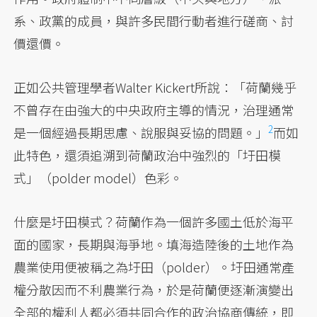
系、政黨的成員，與許多民間行動者進行磋商、討
價還價。
正如公共管理學者Walter Kickert所說：「荷蘭幾乎
不曾存在由強大的中央政府主導的情況，治理通常
2
是一個經過長期思慮、
說服與妥協的問題。」
而如
此特色，還須追溯到荷蘭政治中強烈的「圩田模
式」（polder model）色彩。
什麼是圩田模式？荷蘭作為一個許多國土低於海平
面的國家，長期與海爭地。填海造陸後的土地作為
農業使用便被稱之為圩田（polder）。圩田通常產
權分散因而不利農業行為，於是荷蘭便逐漸演變出
全部的權利人都必須共同合作的政治協商傳統，即