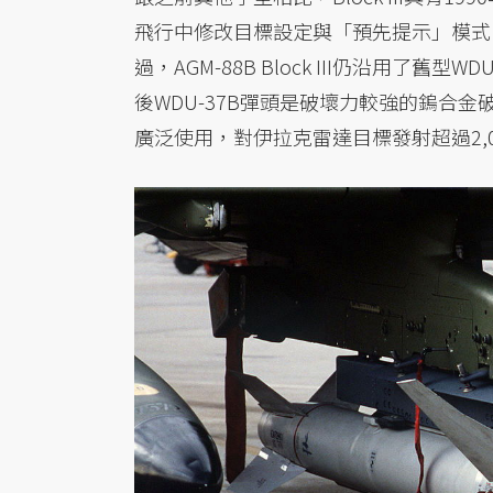
飛行中修改目標設定與「預先提示」模式 （Pr
過，AGM-88B Block III仍沿用了舊型W
後WDU-37B彈頭是破壞力較強的鎢合金破片）
廣泛使用，對伊拉克雷達目標發射超過2,