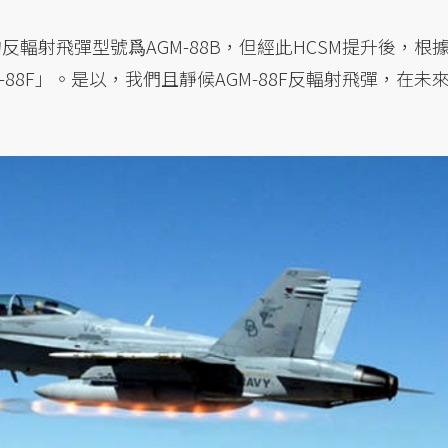
反輻射飛彈型號爲AGM-88B，但經此HCSM提升後，根
88F」。是以，我們且靜候AGM-88F反輻射飛彈，在未