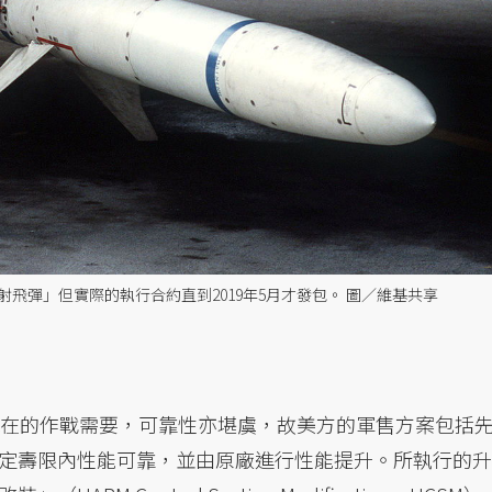
反輻射飛彈」但實際的執行合約直到2019年5月才發包。 圖／維基共享
現在的作戰需要，可靠性亦堪虞，故美方的軍售方案包括
定壽限內性能可靠，並由原廠進行性能提升。所執行的升