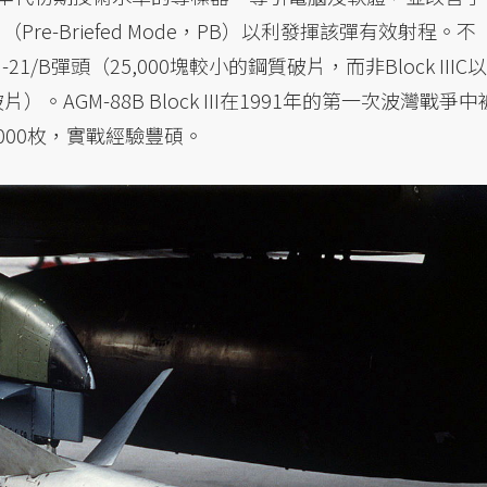
e-Briefed Mode，PB）以利發揮該彈有效射程。不
DU-21/B彈頭（25,000塊較小的鋼質破片，而非Block IIIC以
。AGM-88B Block III在1991年的第一次波灣戰爭中
000枚，實戰經驗豐碩。