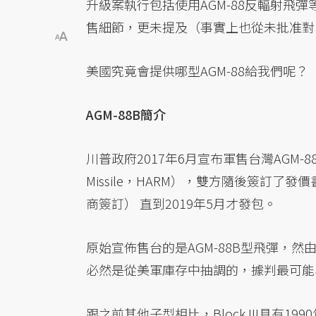
升級案執行包括使用AGM-88反輻射飛
售細節，更未提及（事實上也從未批准對台釋
美國究竟會提供哪型AGM-88給我們呢？
AGM-88B簡介
川普政府2017年6月宣布軍售台灣AGM-88 「高
Missile，HARM），雙方隨後簽訂了
商簽訂） 直到2019年5月才發包。
原始宣佈售台的是AGM-88B型飛彈，然
必然是從美軍庫存中抽調的，據判最可能為AGM-
跟之前其他子型相比，Block III具有