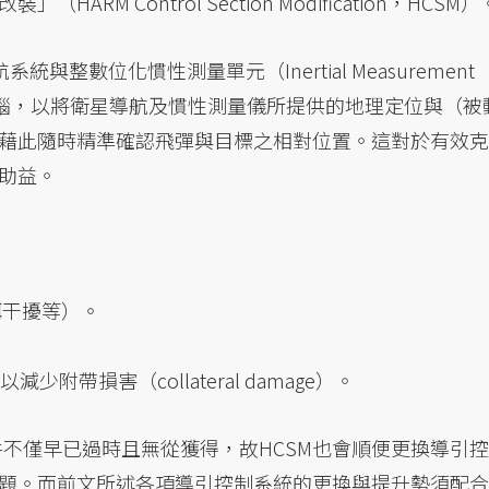
M Control Section Modification，HCSM）
與整數位化慣性測量單元（Inertial Measurement
控電腦，以將衛星導航及慣性測量儀所提供的地理定位與（被
藉此隨時精準確認飛彈與目標之相對位置。這對於有效克
助益。
餌干擾等）。
）以減少附帶損害（collateral damage）。
零件不僅早已過時且無從獲得，故HCSM也會順便更換導引控
題。而前文所述各項導引控制系統的更換與提升勢須配合