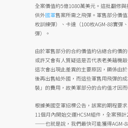
全案價值約5億1080萬美元。這批翻修與
供外
國軍
售案所需之飛彈。軍售部分價值3億
枚訓練彈）、卡達（100枚AGM-88實彈、
彈）。
由於軍售部分的合約價值約佔總合約價的七
或許又會有人質疑這是否代表老美藉機敲
這次會出現此差異的主要原因，顯係由於
後再出售給外國，而這些軍售用飛彈的成
裝」的費用，故美軍部分的合約值才因而
根據美國空軍招標公告，該案的期程要求為合
11個月內開始交運HCSM組件，全案預計
——也就是說，我們最快可能獲得AGM-8