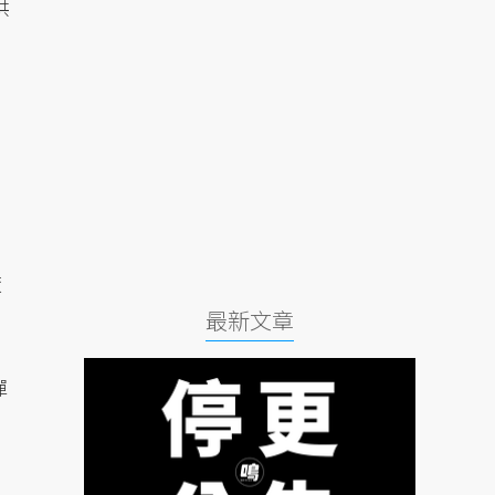
供
廠
最新文章
彈