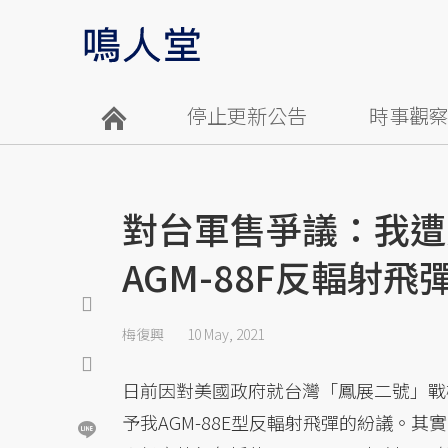
停止更新公告
時事觀
對台軍售爭議：我遭
AGM-88F反輻射飛
梅復興
10 May, 2021
日前因對美國政府就台灣「鳳展二號」戰
予我AGM-88E型反輻射飛彈的紛議。其