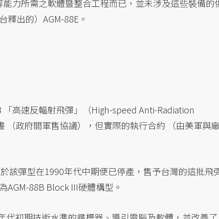
彈等能力所需之軟體暨整合工程而已，並未涉及這些裝備的
出的）AGM-88E。
速反輻射飛彈」（High-speed Anti-Radiation
發價書 （政府間軍售協議），但實際的執行合約 （由美軍與
由於該彈型在1990年代中期便已停產，售予台灣的這批飛
88B Block III硬體構型。
1990年代初期技術水準的尋標器、導引電腦及軟體，並改善了