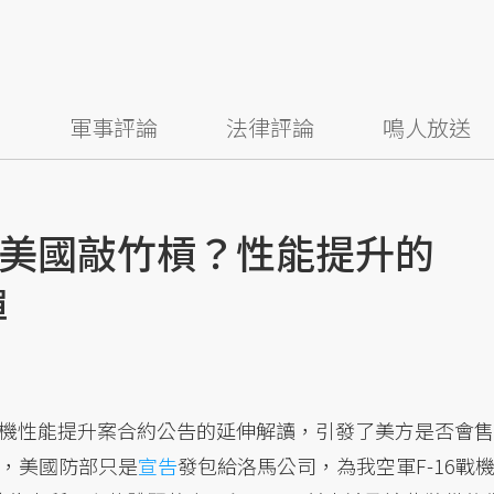
察
軍事評論
法律評論
鳴人放送
美國敲竹槓？性能提升的
彈
機性能提升案合約公告的延伸解讀，引發了美方是否會售
實，美國防部只是
宣告
發包給洛馬公司，為我空軍F-16戰