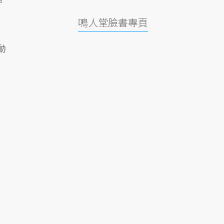
。
鳴人堂臉書專頁
動