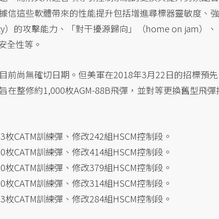
據信這些軟體帶來的性能提升包括增進尋標器靈敏度、強
unity）的攻擊能力、「對干擾源歸向」（home on jam）、
作安全性等。
前尚無確切日期。但美軍在2018年3月22日的招標預先
整修約1,000枚AGM-88B飛彈，並對等更換舊型飛彈
3枚CATM訓練彈、修改242組HSCM控制段。
0枚CATM訓練彈、修改414組HSCM控制段。
0枚CATM訓練彈、修改379組HSCM控制段。
0枚CATM訓練彈、修改314組HSCM控制段。
3枚CATM訓練彈、修改284組HSCM控制段。