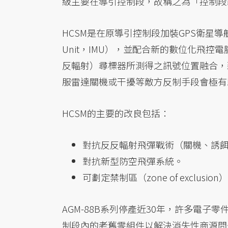
級主要在導引控制段，故稱之為「控制段改裝」（HAR
HCSM是在原導引控制段加裝GPS衛星導航系統
Unit，IMU），並配合新的數位化飛
反輻射）尋標器所測得之訊號位置融合，
服雷達關機或干擾等敵方反制手段會極有
HCSM的主要的改良包括：
對抗反反輻射飛彈戰術（關機、誘
對抗新型防空飛彈系統。
可劃定禁制區（zone of exclusion
AGM-88B系列停產近30年，許多電子
制段內的老舊零組件以解決消失性商源問