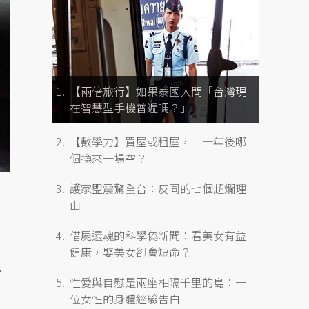
【兩倍旅行】如果泰國人問「台灣現
在智慧型手機普遍嗎？」
【數學力】買屋或租屋，二十年後哪
個換來一場空？
護家盟震驚全台：反同的七個超爛理
由
借屍還魂的科學偽新聞：看美女有益
健康，娶美女卻會短命？
先
性愛與自慰是兩座相隔千里的島：一
位女性的身體經驗告白