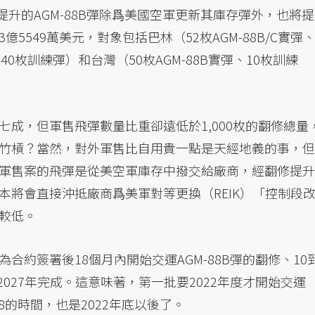
提升的AGM-88B彈除爲美國空軍更新其庫存彈外，也將提
5549萬美元，對象包括巴林（52枚AGM-88B/C實彈、
40枚訓練彈）和台灣（50枚AGM-88B實彈、10枚訓練
成，但軍售飛彈數量比重卻遠低於1,000枚的翻修總量
竹槓？當然，對外軍售比自用貴一點是天經地義的事，但
軍售案的飛彈是從美空軍庫存中撥交給廠商，經翻修提升
本將會直接沖抵廠商爲美軍對等更換（REIK）「控制段
較低。
約簽署後18個月內開始交運AGM-88B彈的翻修、10
2027年完成。這意味著，第一批要2022年度才開始交運
8的時間，也是2022年底以後了。