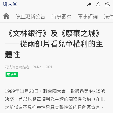
停止更新公告
時事觀察
軍事評論
法
《文林銀行》及《廢棄之城》
——從兩部片看兒童權利的主
體性
司法流言終結者
24 Nov, 2021
1989年11月20日，聯合國大會一致通過第44/25號
決議，首部以兒童權利為主體的國際性公約（在此
之前僅有不具拘束性只具宣誓性質的日內瓦宣言、