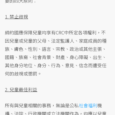
要的四大原則：
1. 禁止歧視
締約國應保障兒童均享有CRC中所定各項權利，不
因兒童或兒童的父母、法定監護人、家庭成員的種
族、膚色、性別、語言、宗教、政治或其他主張、
國籍、族裔、社會背景、財產、身心障礙、出生、
其他身分地位、身分、行為、意見、信念而遭受任
何的歧視或懲罰。
2. 兒童最佳利益
所有與兒童相關的事務，無論是公私
社會福利
機
構、法院、行政機關或立法機關作為，均應以兒童