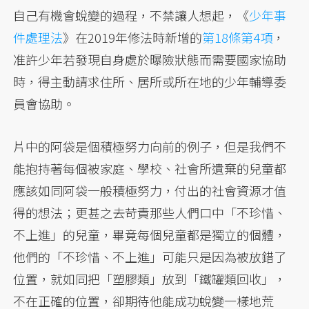
自己有機會蛻變的過程，不禁讓人想起，《
少年事
件處理法
》在2019年修法時新增的
第18條第4項
，
准許少年若發現自身處於曝險狀態而需要國家協助
時，得主動請求住所、居所或所在地的少年輔導委
員會協助。
片中的阿袋是個積極努力向前的例子，但是我們不
能抱持著每個被家庭、學校、社會所遺棄的兒童都
應該如同阿袋一般積極努力，付出的社會資源才值
得的想法；更甚之去苛責那些人們口中「不珍惜、
不上進」的兒童，畢竟每個兒童都是獨立的個體，
他們的「不珍惜、不上進」可能只是因為被放錯了
位置，就如同把「塑膠類」放到「鐵罐類回收」，
不在正確的位置，卻期待他能成功蛻變一樣地荒