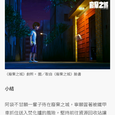
《廢棄之城》劇照。 圖／取自《廢棄之城》臉書
小結
阿袋不甘願一輩子待在廢棄之城，寧願冒著被鐵甲
車抓住送入焚化爐的風險，堅持前往資源回收站讓