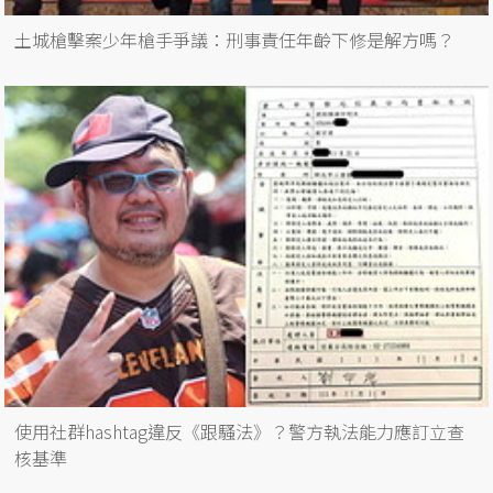
土城槍擊案少年槍手爭議：刑事責任年齡下修是解方嗎？
使用社群hashtag違反《跟騷法》？警方執法能力應訂立查
核基準