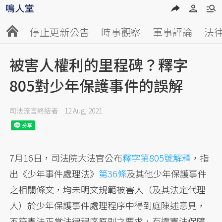
停止更新公告
時事觀察
軍事評論
法
被害人權利的里程碑？釋字
805對少年保護事件的誤解
司法流言終結者
12 Aug, 2021
7月16日，司法院大法官公布
釋字第805號解釋
，指
出《少年事件處理法》
第36條
及其他少年保護事件
之相關條文，均未明文規範被害人（及其法定代理
人）於少年保護事件處理程序中得到庭陳述意見，
不符憲法正當法律程序原則之要求，有違憲法保障