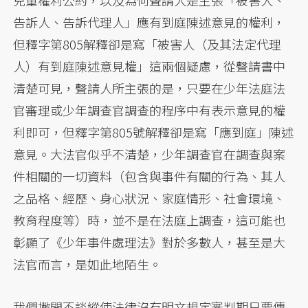
兒童權利公約，以及為何聲請人是主張「被害人、
告訴人、告訴代理人」應有到庭陳述意見的權利，
但釋字第805解釋卻是寫「被害人（及其法定代理
人）有到庭陳述意見權」這兩個疑慮，從聲請書中
清楚可見，聲請人所主張的是，只要在少年法庭法
官審理或少年調查官調查的程序中有表示意見的權
利即可，但釋字第805號解釋卻是寫「應到庭」陳述
意見。大法官似乎不清楚，少年調查官在調查與案
件相關的一切資料（包含與事件有關的行為、其人
之品格、經歷、身心狀況、家庭情形、社會環境、
教育程度等）時，並不是在法庭上調查，這可能也
彰顯了《少年事件處理法》對於多數人，甚至是大
法官而言，是如此地陌生。
我們撇開不談縱使法律沒有明文規定審判期日要傳