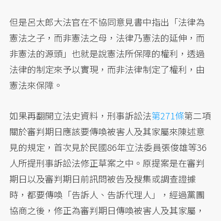
但是呂太郎大法官在不協同意見書中指出「法律為
憲法之子，而非憲法之母，法律乃憲法的延伸，而
非憲法的源頭」也就是說憲法所保障的權利，透過
法律的制定來予以實現，而非法律制定了權利，由
憲法來保障。
如果再翻開立法史資料，刑事訴訟法
第271條
第二項
關於審判期日應該要傳喚被害人及其家屬來陳述意
見的規定，首次見於民國86年立法委員張俊雄等36
人所提刑事訴訟法修正草案之中。原提案是在審判
期日以及審判期日前訊問被告及搜集或調查證據
時，都要傳喚「告訴人、告訴代理人」，經過黨團
協商之後，修正為審判期日傳喚被害人及其家屬，