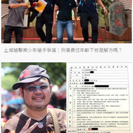
土城槍擊案少年槍手爭議：刑事責任年齡下修是解方嗎？